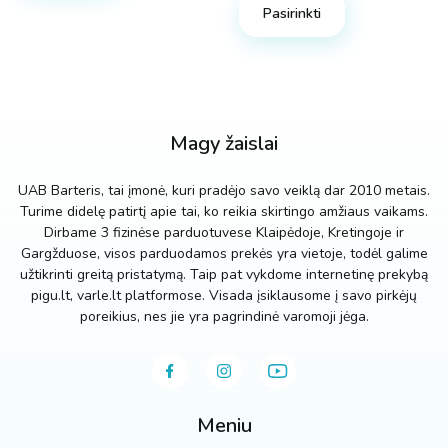
multiple
Pasirinkti
Plotis
variants.
The
1 cm.
40 cm
options
may
1 cm.
16 cm.
22 cm.
3 cm.
4 cm.
5 cm.
7 cm.
40 cm
be
Magy žaislai
chosen
on
UAB Barteris, tai įmonė, kuri pradėjo savo veiklą dar 2010 metais.
the
Turime didelę patirtį apie tai, ko reikia skirtingo amžiaus vaikams.
product
Dirbame 3 fizinėse parduotuvese Klaipėdoje, Kretingoje ir
page
Gargžduose, visos parduodamos prekės yra vietoje, todėl galime
užtikrinti greitą pristatymą. Taip pat vykdome internetinę prekybą
pigu.lt, varle.lt platformose. Visada įsiklausome į savo pirkėjų
poreikius, nes jie yra pagrindinė varomoji jėga.
Meniu