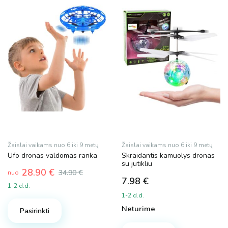
7 €
29 €
7
13
18
24
29
Dydis
S
Spalva
Žaislai vaikams nuo 6 iki 9 metų
Žaislai vaikams nuo 6 iki 9 metų
Ufo dronas valdomas ranka
Skraidantis kamuolys dronas
su jutikliu
28.90
€
34.90
€
nuo
Prekės ženklas
7.98
€
1-2 d.d.
This
1-2 d.d.
Magy
product
Neturime
Pasirinkti
MalPlay
has