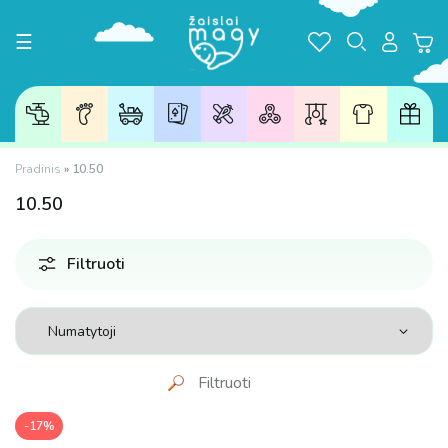
Toggle navigation
☰
Pradinis
»
10.50
10.50
Filtruoti
Filtruoti
-17%
Kaina