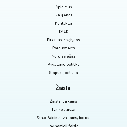
Apie mus
Naujienos
Kontaktai
D.U.K
Pirkimas ir sąlygos
Parduotuvės
Norų sąrašas
Privatumo politika
Slapukų politika
Žaislai
Žaislai vaikams
Lauko žaislai
Stalo žaidimai vaikams, kortos
Lavinamieji žaislai