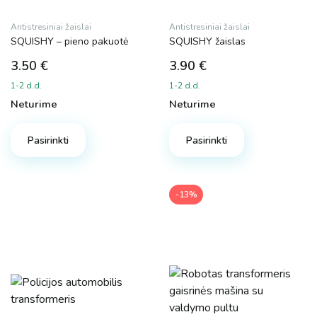
Antistresiniai žaislai
Antistresiniai žaislai
SQUISHY – pieno pakuotė
SQUISHY žaislas
3.50
€
3.90
€
1-2 d.d.
1-2 d.d.
Neturime
Neturime
Pasirinkti
Pasirinkti
-13%