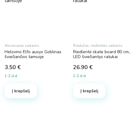
product
page
Aksesuarai vaikams
Riedučiai, riedlentės vaikams
Helovino Elfo ausys Goblinas
Riedlentė skate board 80 cm.,
šviečiančios tamsoje
LED šviečiantys ratukai
3.50
€
26.90
€
1-2 d.d.
1-2 d.d.
Į krepšelį
Į krepšelį