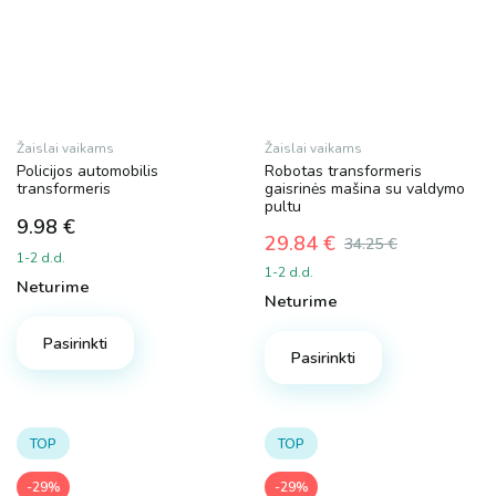
Žaislai vaikams
Žaislai vaikams
Policijos automobilis
Robotas transformeris
transformeris
gaisrinės mašina su valdymo
pultu
9.98
€
29.84
€
34.25
€
1-2 d.d.
Original
Current
1-2 d.d.
price
price
Neturime
Neturime
was:
is:
34.25 €.
29.84 €.
Pasirinkti
Pasirinkti
TOP
TOP
-29%
-29%