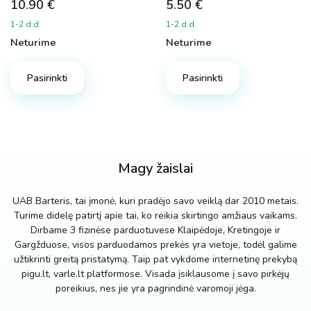
10.90
€
5.50
€
1-2 d.d.
1-2 d.d.
Neturime
Neturime
Pasirinkti
Pasirinkti
Magy žaislai
UAB Barteris, tai įmonė, kuri pradėjo savo veiklą dar 2010 metais.
Turime didelę patirtį apie tai, ko reikia skirtingo amžiaus vaikams.
Dirbame 3 fizinėse parduotuvese Klaipėdoje, Kretingoje ir
Gargžduose, visos parduodamos prekės yra vietoje, todėl galime
užtikrinti greitą pristatymą. Taip pat vykdome internetinę prekybą
pigu.lt, varle.lt platformose. Visada įsiklausome į savo pirkėjų
poreikius, nes jie yra pagrindinė varomoji jėga.