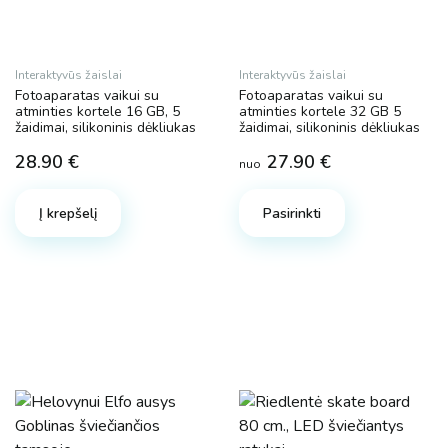
Interaktyvūs žaislai
Interaktyvūs žaislai
Fotoaparatas vaikui su
Fotoaparatas vaikui su
atminties kortele 16 GB, 5
atminties kortele 32 GB 5
žaidimai, silikoninis dėkliukas
žaidimai, silikoninis dėkliukas
28.90
€
27.90
€
nuo
This
product
Į krepšelį
Pasirinkti
has
multiple
variants.
The
options
may
be
chosen
on
the