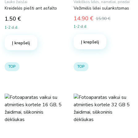
Lauko žaislai
Vaikiškos lėlės, nameliai, priedai
Kreidelės piešti ant asfalto
Vežimėlis lėlei sulankstomas
14.90
€
1.50
€
15.90
€
Original
Current
1-2 d.d.
1-2 d.d.
price
price
was:
is:
Į krepšelį
15.90 €.
14.90 €.
Į krepšelį
TOP
TOP