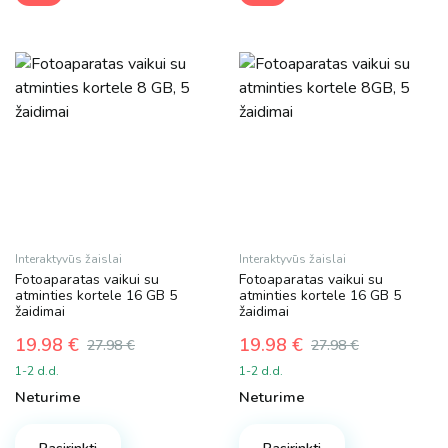
Interaktyvūs žaislai
Interaktyvūs žaislai
Fotoaparatas vaikui su
Fotoaparatas vaikui su
atminties kortele 16 GB 5
atminties kortele 16 GB 5
žaidimai
žaidimai
19.98
€
19.98
€
27.98
€
27.98
€
Original
Current
Original
Current
1-2 d.d.
1-2 d.d.
price
price
price
price
Neturime
Neturime
was:
is:
was:
is:
27.98 €.
19.98 €.
27.98 €.
19.98 €.