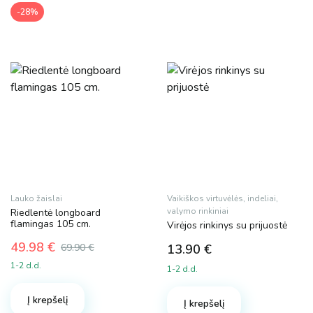
-28%
0 €
50 €
0
13
25
38
50
Dydis
1 variantas
2 variantas
S
Lauko žaislai
Vaikiškos virtuvėlės, indeliai,
valymo rinkiniai
Riedlentė longboard
M
flamingas 105 cm.
Virėjos rinkinys su prijuostė
XL
49.98
€
69.90
€
13.90
€
Original
Current
1-2 d.d.
1-2 d.d.
Spalva
price
price
was:
is:
Į krepšelį
69.90 €.
49.98 €.
Į krepšelį