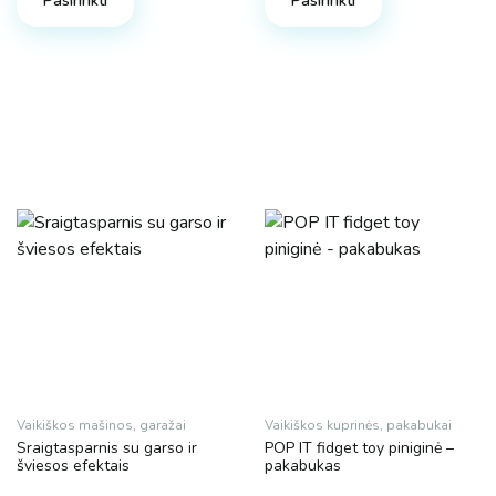
Pasirinkti
Pasirinkti
Vaikiškos mašinos, garažai
Vaikiškos kuprinės, pakabukai
Sraigtasparnis su garso ir
POP IT fidget toy piniginė –
šviesos efektais
pakabukas