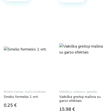
Prekės ženklas
Cooler Stuff
Magy
MalPlay
Technok
Plotis
1 cm.
40 cm
1 cm.
16 cm.
22 cm.
3 cm.
4 cm.
5 cm.
7 cm.
40 cm
Smėlio žaislai, muilo burbulai
Vaikiškos mašinos, garažai
Smėlio formelės 1 vnt.
Vaikiška greitoji mašina su
garso efektais
0.25
€
15.98
€