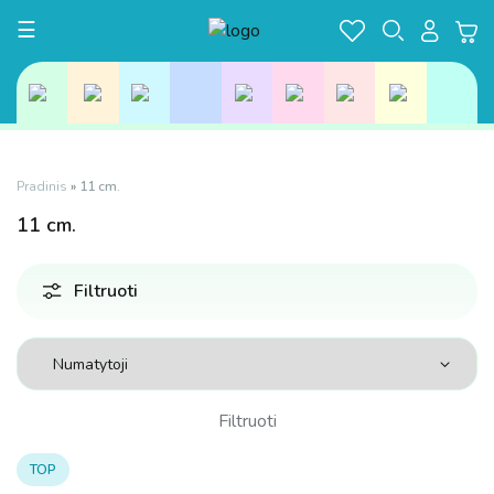
Toggle navigation
☰
Pradinis
»
11 cm.
11
cm.
Filtruoti
Filtruoti
TOP
Kaina