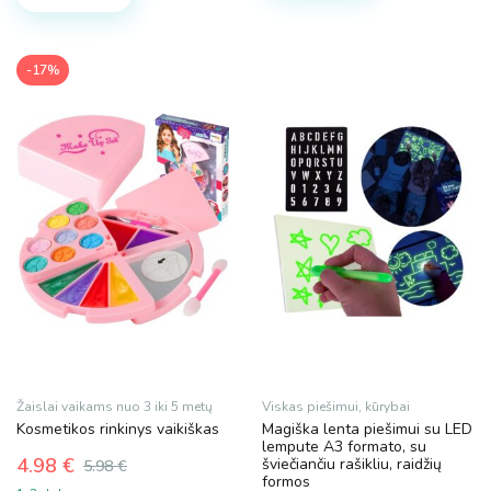
Technok
Plotis
-17%
1 cm.
40 cm
1 cm.
16 cm.
22 cm.
3 cm.
4 cm.
5 cm.
7 cm.
40 cm
Žaislai vaikams nuo 3 iki 5 metų
Viskas piešimui, kūrybai
Kosmetikos rinkinys vaikiškas
Magiška lenta piešimui su LED
lempute A3 formato, su
4.98
€
šviečiančiu rašikliu, raidžių
5.98
€
Original
Current
formos