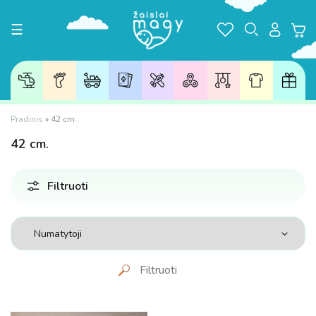
Toggle navigation
☰
Pradinis
»
42 cm.
42
cm.
Filtruoti
Filtruoti
Kaina