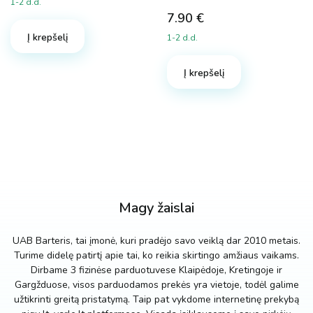
1-2 d.d.
price
price
7.90
€
was:
is:
Į krepšelį
5.98 €.
4.98 €.
1-2 d.d.
Į krepšelį
Magy žaislai
UAB Barteris, tai įmonė, kuri pradėjo savo veiklą dar 2010 metais.
Turime didelę patirtį apie tai, ko reikia skirtingo amžiaus vaikams.
Dirbame 3 fizinėse parduotuvese Klaipėdoje, Kretingoje ir
Gargžduose, visos parduodamos prekės yra vietoje, todėl galime
užtikrinti greitą pristatymą. Taip pat vykdome internetinę prekybą