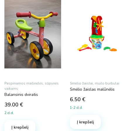
4 €
39 €
4
13
22
30
39
Dydis
M
XL
Paspiriamos mašinėlės, sūpynės
Smėlio žaislai, muilo burbulai
Spalva
vaikams
Smėlio žaislas malūnėlis
Balansinis dviratis
6.50
€
39.00
€
1-2 d.d.
Prekės ženklas
2 d.d.
Į krepšelį
MalPlay
Į krepšelį