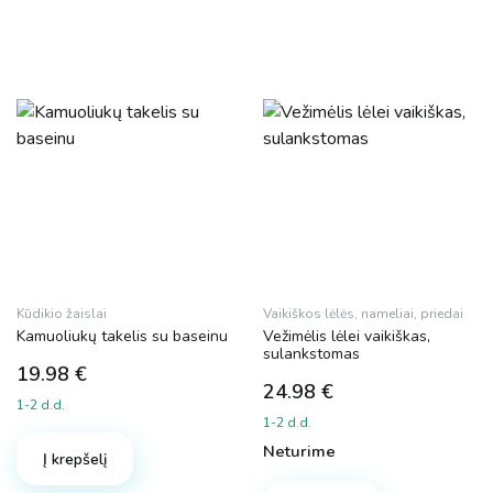
Dydis
L
XL
Spalva
Kūdikio žaislai
Vaikiškos lėlės, nameliai, priedai
Kamuoliukų takelis su baseinu
Vežimėlis lėlei vaikiškas,
sulankstomas
19.98
€
Prekės ženklas
24.98
€
1-2 d.d.
1-2 d.d.
MalPlay
Neturime
Į krepšelį
Plotis