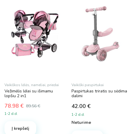
Dydis
XL
Spalva
Vaikiškos lėlės, nameliai, priedai
Vaikiški paspirtukai
Vežimėlis lėlei su išimamu
Paspirtukas triratis su sėdima
Prekės ženklas
lopšiu 2 in1
dalimi
78.98
€
42.00
€
89.56
€
Magy
Original
Current
1-2 d.d.
1-2 d.d.
price
price
MalPlay
Neturime
was:
is:
Į krepšelį
89.56 €.
78.98 €.
Plotis