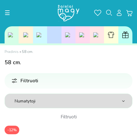
Toggle navigation
☰
Pradinis
»
58 cm.
58
cm.
Filtruoti
Filtruoti
-12%
Kaina