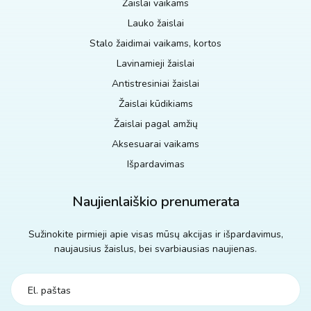
Žaislai vaikams
Lauko žaislai
Stalo žaidimai vaikams, kortos
Lavinamieji žaislai
Antistresiniai žaislai
Žaislai kūdikiams
Žaislai pagal amžių
Aksesuarai vaikams
Išpardavimas
Naujienlaiškio prenumerata
Sužinokite pirmieji apie visas mūsų akcijas ir išpardavimus,
naujausius žaislus, bei svarbiausias naujienas.