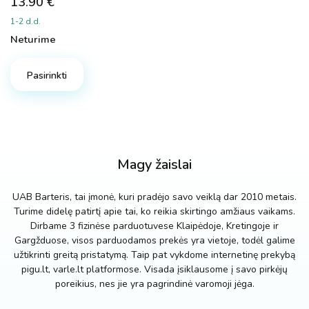
13.90
€
1-2 d.d.
Neturime
Pasirinkti
Magy žaislai
UAB Barteris, tai įmonė, kuri pradėjo savo veiklą dar 2010 metais.
Turime didelę patirtį apie tai, ko reikia skirtingo amžiaus vaikams.
Dirbame 3 fizinėse parduotuvese Klaipėdoje, Kretingoje ir
Gargžduose, visos parduodamos prekės yra vietoje, todėl galime
užtikrinti greitą pristatymą. Taip pat vykdome internetinę prekybą
pigu.lt, varle.lt platformose. Visada įsiklausome į savo pirkėjų
poreikius, nes jie yra pagrindinė varomoji jėga.