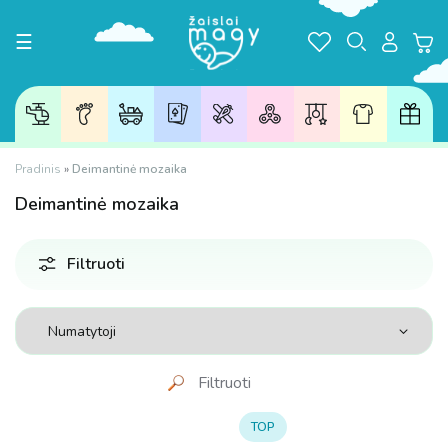
Toggle navigation
☰
Pradinis
»
Deimantinė mozaika
Deimantinė
mozaika
Filtruoti
Filtruoti
TOP
Kaina