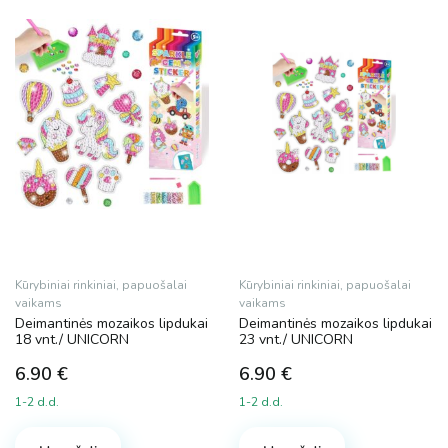
6 €
11 €
6
7
9
10
11
Dydis
S
Spalva
Kūrybiniai rinkiniai, papuošalai
Kūrybiniai rinkiniai, papuošalai
vaikams
vaikams
Deimantinės mozaikos lipdukai
Deimantinės mozaikos lipdukai
18 vnt./ UNICORN
23 vnt./ UNICORN
Prekės ženklas
6.90
€
6.90
€
Magy
1-2 d.d.
1-2 d.d.
Plotis