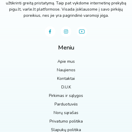
užtikrinti greitą pristatymą. Taip pat vykdome internetinę prekybą
pigu.lt, varle.lt platformose. Visada įsiklausome į savo pirkėjų
poreikius, nes jie yra pagrindinė varomoji jėga.
Meniu
Apie mus
Naujienos
Kontaktai
D.U.K
Pirkimas ir sąlygos
Parduotuvės
Norų sąrašas
Privatumo politika
Slapukų politika