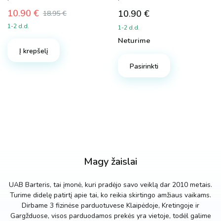
10.90
€
10.90
€
18.95
€
Original
Current
1-2 d.d.
1-2 d.d.
price
price
Neturime
was:
is:
Į krepšelį
18.95 €.
10.90 €.
Pasirinkti
Magy žaislai
UAB Barteris, tai įmonė, kuri pradėjo savo veiklą dar 2010 metais.
Turime didelę patirtį apie tai, ko reikia skirtingo amžiaus vaikams.
Dirbame 3 fizinėse parduotuvese Klaipėdoje, Kretingoje ir
Gargžduose, visos parduodamos prekės yra vietoje, todėl galime