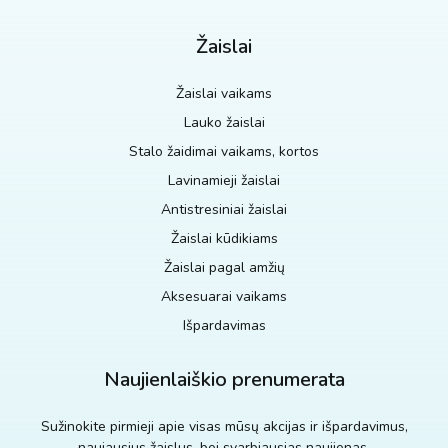
Žaislai
Žaislai vaikams
Lauko žaislai
Stalo žaidimai vaikams, kortos
Lavinamieji žaislai
Antistresiniai žaislai
Žaislai kūdikiams
Žaislai pagal amžių
Aksesuarai vaikams
Išpardavimas
Naujienlaiškio prenumerata
Sužinokite pirmieji apie visas mūsų akcijas ir išpardavimus,
naujausius žaislus, bei svarbiausias naujienas.