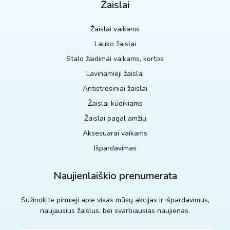
Žaislai
Žaislai vaikams
Lauko žaislai
Stalo žaidimai vaikams, kortos
Lavinamieji žaislai
Antistresiniai žaislai
Žaislai kūdikiams
Žaislai pagal amžių
Aksesuarai vaikams
Išpardavimas
Naujienlaiškio prenumerata
Sužinokite pirmieji apie visas mūsų akcijas ir išpardavimus,
naujausius žaislus, bei svarbiausias naujienas.