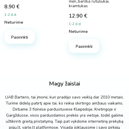
mėn.,barška rutuliukai,
8.90
€
kramtukas
1-2 d.d.
12.90
€
Neturime
1-2 d.d.
Neturime
Pasirinkti
Pasirinkti
Magy žaislai
UAB Barteris, tai įmonė, kuri pradėjo savo veiklą dar 2010 metais.
Turime didelę patirtį apie tai, ko reikia skirtingo amžiaus vaikams.
Dirbame 3 fizinėse parduotuvese Klaipėdoje, Kretingoje ir
Gargžduose, visos parduodamos prekės yra vietoje, todėl galime
užtikrinti greitą pristatymą. Taip pat vykdome internetinę prekybą
pigu.lt, varle.lt platformose. Visada įsiklausome į savo pirkėjų