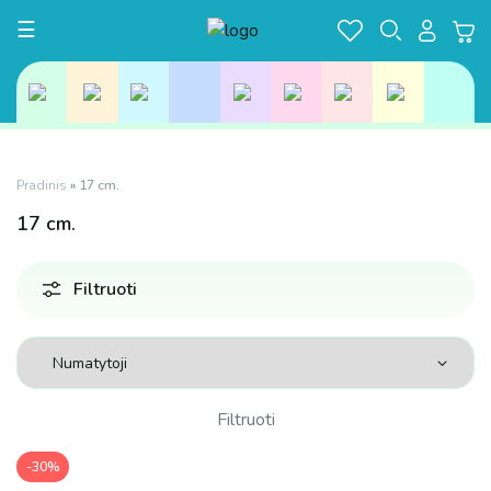
Toggle navigation
☰
Pradinis
»
17 cm.
17
cm.
Filtruoti
Filtruoti
-30%
Kaina