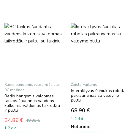
Dydis
L
M
XL
Radio bangomis valdomi žaislai
Žaislai vaikams
Spalva
RC mašinos
Interaktyvus šuniukas robotas
pakraunamas su valdymo
Radio bangomis valdomas
pultu
tankas šaudantis vandens
kulkomis, valdomas laikrodžiu
68.90
€
ir pultu
Prekės ženklas
1-2 d.d.
34.86
€
49.98
€
Original
Current
Neturime
Cooler Stuff
1-2 d.d.
price
price