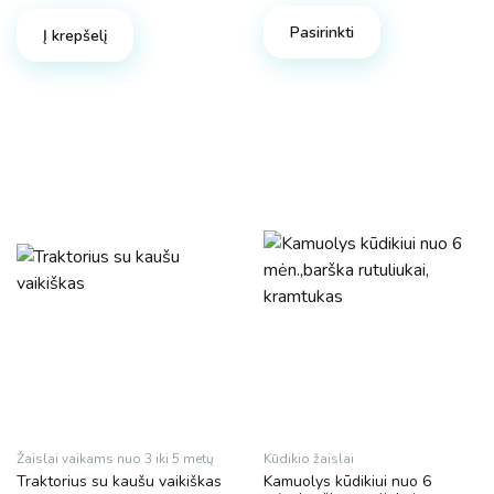
was:
is:
MalPlay
Pasirinkti
Į krepšelį
49.98 €.
34.86 €.
Technok
Aukštis
Žaislai vaikams nuo 3 iki 5 metų
Kūdikio žaislai
Traktorius su kaušu vaikiškas
Kamuolys kūdikiui nuo 6