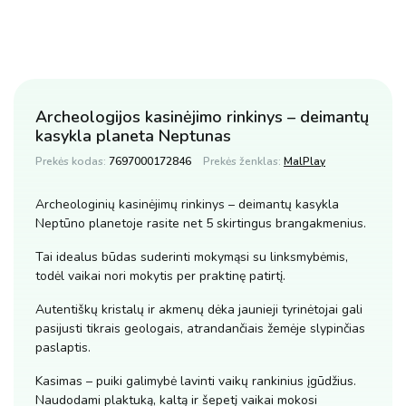
Archeologijos kasinėjimo rinkinys – deimantų
kasykla planeta Neptunas
Prekės kodas:
7697000172846
Prekės ženklas:
MalPlay
Archeologinių kasinėjimų rinkinys – deimantų kasykla
Neptūno planetoje rasite net 5 skirtingus brangakmenius.
Tai idealus būdas suderinti mokymąsi su linksmybėmis,
todėl vaikai nori mokytis per praktinę patirtį.
Autentiškų kristalų ir akmenų dėka jaunieji tyrinėtojai gali
pasijusti tikrais geologais, atrandančiais žemėje slypinčias
paslaptis.
Kasimas – puiki galimybė lavinti vaikų rankinius įgūdžius.
Naudodami plaktuką, kaltą ir šepetį vaikai mokosi