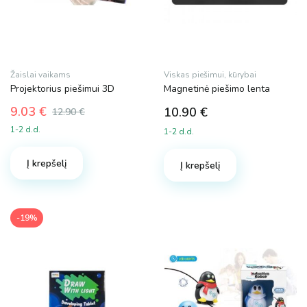
Žaislai vaikams
Viskas piešimui, kūrybai
Projektorius piešimui 3D
Magnetinė piešimo lenta
9.03
€
10.90
€
12.90
€
Original
Current
1-2 d.d.
1-2 d.d.
price
price
was:
is:
Į krepšelį
12.90 €.
9.03 €.
Į krepšelį
-19%