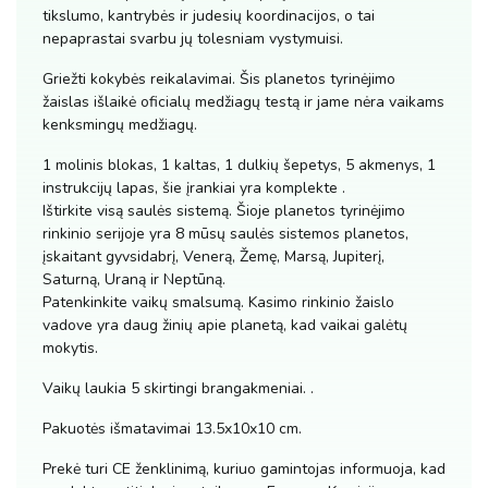
tikslumo, kantrybės ir judesių koordinacijos, o tai
nepaprastai svarbu jų tolesniam vystymuisi.
Griežti kokybės reikalavimai. Šis planetos tyrinėjimo
žaislas išlaikė oficialų medžiagų testą ir jame nėra vaikams
kenksmingų medžiagų.
1 molinis blokas, 1 kaltas, 1 dulkių šepetys, 5 akmenys, 1
instrukcijų lapas, šie įrankiai yra komplekte .
Ištirkite visą saulės sistemą. Šioje planetos tyrinėjimo
rinkinio serijoje yra 8 mūsų saulės sistemos planetos,
įskaitant gyvsidabrį, Venerą, Žemę, Marsą, Jupiterį,
Saturną, Uraną ir Neptūną.
Patenkinkite vaikų smalsumą. Kasimo rinkinio žaislo
vadove yra daug žinių apie planetą, kad vaikai galėtų
mokytis.
Vaikų laukia 5 skirtingi brangakmeniai. .
Pakuotės išmatavimai 13.5x10x10 cm.
Prekė turi CE ženklinimą, kuriuo gamintojas informuoja, kad