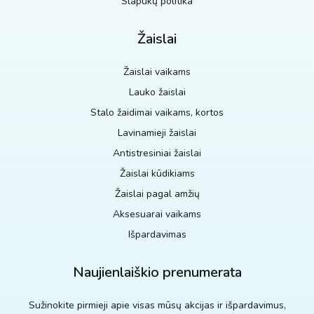
Slapukų politika
Žaislai
Žaislai vaikams
Lauko žaislai
Stalo žaidimai vaikams, kortos
Lavinamieji žaislai
Antistresiniai žaislai
Žaislai kūdikiams
Žaislai pagal amžių
Aksesuarai vaikams
Išpardavimas
Naujienlaiškio prenumerata
Sužinokite pirmieji apie visas mūsų akcijas ir išpardavimus,