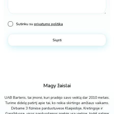
Sutinku su
privatumo politika
Magy žaislai
UAB Barteris, tai įmonė, kuri pradėjo savo veiklą dar 2010 metais.
Turime didelę patirtį apie tai, ko reikia skirtingo amžiaus vaikams.
Dirbame 3 fizinėse parduotuvese Klaipėdoje, Kretingoje ir
Gargžduose, visos parduodamos prekės yra vietoje, todėl galime