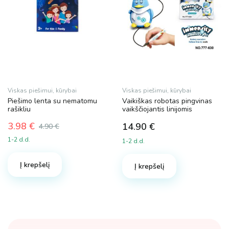
Viskas piešimui, kūrybai
Viskas piešimui, kūrybai
Piešimo lenta su nematomu
Vaikiškas robotas pingvinas
rašikliu
vaikščiojantis linijomis
3.98
€
14.90
€
4.90
€
Original
Current
1-2 d.d.
1-2 d.d.
price
price
was:
is:
Į krepšelį
4.90 €.
3.98 €.
Į krepšelį