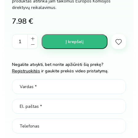
produktas atitinka jam taikomus Europos Komisijos
direktyvų reikalavimus.
7.98
€
Archeologijos
Į krepšelį
kasinėjimo
rinkinys
-
Negalite atvykti, bet norite apžiūrėti šią prekę?
deimantų
Registruokitės
ir gaukite prekės video pristatymą.
kasykla
planeta
Neptunas
kiekis