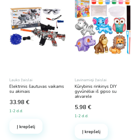
Lauko žaislai
Lavinamieji žaislai
Elektrinis šautuvas vaikams
Kūrybinis rinkinys DIY
su akiniais
gyvūnėliai iš gipso su
akvarele
33.98
€
5.98
€
1-2 d.d.
1-2 d.d.
Į krepšelį
Į krepšelį