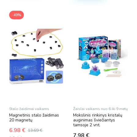
-49%
Stalo žaidimai vaikams
Žaislai vaikams nuo 6 iki 9 metų
Magnetinis stalo žaidimas
Mokslinis rinkinys kristalų
20 magnetų
auginimas šviečiantys
tamsoje 2 vnt.
6.98
€
13.69
€
Original
Current
7.98
€