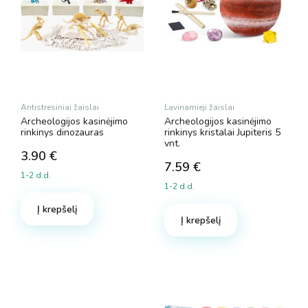
Antistresiniai žaislai
Lavinamieji žaislai
Archeologijos kasinėjimo
Archeologijos kasinėjimo
rinkinys dinozauras
rinkinys kristalai Jupiteris 5
vnt.
3.90
€
7.59
€
1-2 d.d.
1-2 d.d.
Į krepšelį
Į krepšelį