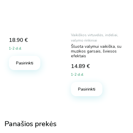
Vaikiškos virtuvėlės, indeliai,
18.90
€
valymo rinkiniai
Šluota valymui vaikiška, su
1-2 d.d.
muzikos garsais, šviesos
efektais
Pasirinkti
14.89
€
1-2 d.d.
Pasirinkti
Panašios prekės