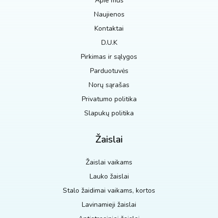
Apie mus
Naujienos
Kontaktai
D.U.K
Pirkimas ir sąlygos
Parduotuvės
Norų sąrašas
Privatumo politika
Slapukų politika
Žaislai
Žaislai vaikams
Lauko žaislai
Stalo žaidimai vaikams, kortos
Lavinamieji žaislai