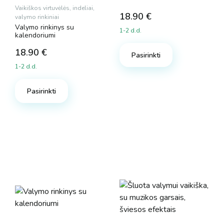
Vaikiškos virtuvėlės, indeliai,
18.90
€
valymo rinkiniai
Valymo rinkinys su
1-2 d.d.
kalendoriumi
18.90
€
Pasirinkti
1-2 d.d.
Pasirinkti