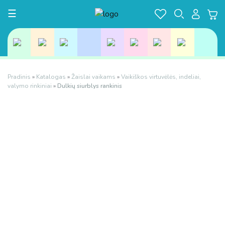
Toggle navigation
☰
Pradinis
»
Katalogas
»
Žaislai vaikams
»
Vaikiškos virtuvėlės, indeliai,
valymo rinkiniai
»
Dulkių siurblys rankinis