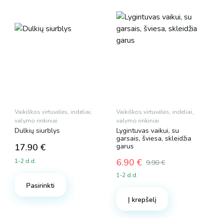
Vaikiškos virtuvėlės, indeliai,
Vaikiškos virtuvėlės, indeliai,
valymo rinkiniai
valymo rinkiniai
Dulkių siurblys
Lygintuvas vaikui, su
garsais, šviesa, skleidžia
17.90
€
garus
6.90
€
1-2 d.d.
9.90
€
Original
Current
1-2 d.d.
price
price
Pasirinkti
was:
is:
Į krepšelį
9.90 €.
6.90 €.