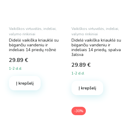
Vaikiškos virtuvėlės, indeliai,
Vaikiškos virtuvėlės, indeliai,
valymo rinkiniai
valymo rinkiniai
Didelė vaikiška kriauklė su
Didelė vaikiška kriauklė su
bėgančiu vandeniu ir
bėgančiu vandeniu ir
indeliais 14 priedų rožinė
indeliais 14 priedų, spalva
žalsva
29.89
€
29.89
€
1-2 d.d.
1-2 d.d.
Į krepšelį
Į krepšelį
-30%