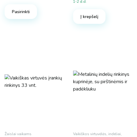
1-2 d.d.
Pasirinkti
Į krepšelį
Žaislai vaikams
Vaikiškos virtuvėlės, indeliai,