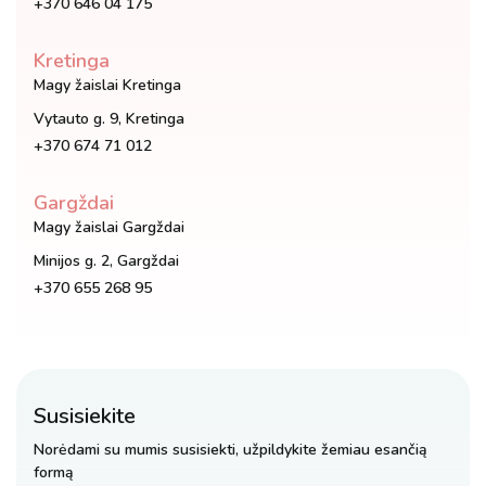
+370 646 04 175
Kretinga
Magy žaislai Kretinga
Vytauto g. 9, Kretinga
+370 674 71 012
Gargždai
Magy žaislai Gargždai
Minijos g. 2, Gargždai
+370 655 268 95
Susisiekite
Norėdami su mumis susisiekti, užpildykite žemiau esančią
formą