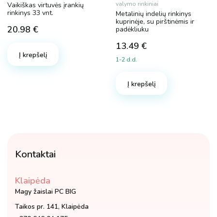
valymo rinkiniai
Vaikiškas virtuvės įrankių
rinkinys 33 vnt.
Metalinių indelių rinkinys
kuprinėje, su pirštinėmis ir
20.98
€
padėkliuku
13.49
€
Į krepšelį
1-2 d.d.
Į krepšelį
Kontaktai
Klaipėda
Magy žaislai PC BIG
Taikos pr. 141, Klaipėda