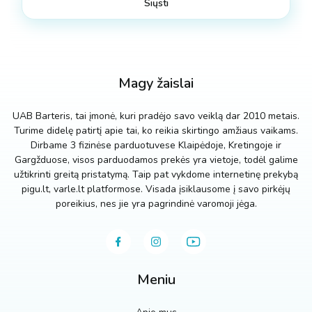
Magy žaislai
UAB Barteris, tai įmonė, kuri pradėjo savo veiklą dar 2010 metais.
Turime didelę patirtį apie tai, ko reikia skirtingo amžiaus vaikams.
Dirbame 3 fizinėse parduotuvese Klaipėdoje, Kretingoje ir
Gargžduose, visos parduodamos prekės yra vietoje, todėl galime
užtikrinti greitą pristatymą. Taip pat vykdome internetinę prekybą
pigu.lt, varle.lt platformose. Visada įsiklausome į savo pirkėjų
poreikius, nes jie yra pagrindinė varomoji jėga.
Meniu