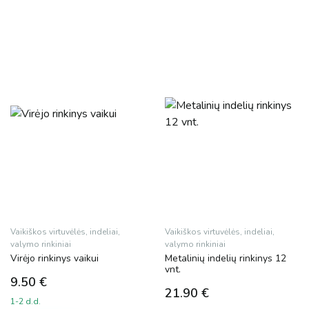
Vaikiškos virtuvėlės, indeliai,
Vaikiškos virtuvėlės, indeliai,
valymo rinkiniai
valymo rinkiniai
Virėjo rinkinys vaikui
Metalinių indelių rinkinys 12
vnt.
9.50
€
21.90
€
1-2 d.d.