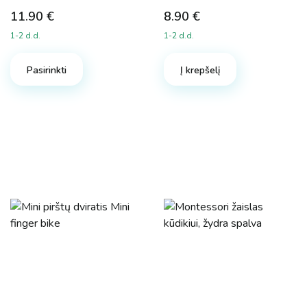
11.90
€
8.90
€
1-2 d.d.
1-2 d.d.
Pasirinkti
Į krepšelį