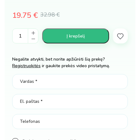
19.75
€
32.98
€
Original
Current
Elektroniniai
price
price
Į krepšelį
būgnai
was:
is:
kilimėlis
vaikams
32.98 €.
19.75 €.
Negalite atvykti, bet norite apžiūrėti šią prekę?
kiekis
Registruokitės
ir gaukite prekės video pristatymą.