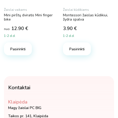
Žaislai vaikams
Žaislai kūdikiams
Mini pirštų dviratis Mini finger
Montessori žaislas kūdikiui,
bike
žydra spalva
12.90
€
3.90
€
nuo
1-2 d.d.
1-2 d.d.
This
product
Pasirinkti
Pasirinkti
has
multiple
variants.
The
options
may
Kontaktai
be
chosen
Klaipėda
on
Magy žaislai PC BIG
the
Taikos pr. 141, Klaipėda
product