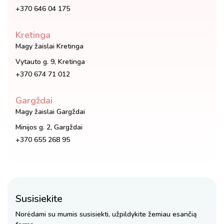
+370 646 04 175
page
Kretinga
Magy žaislai Kretinga
Vytauto g. 9, Kretinga
+370 674 71 012
Gargždai
Magy žaislai Gargždai
Minijos g. 2, Gargždai
+370 655 268 95
Susisiekite
Norėdami su mumis susisiekti, užpildykite žemiau esančią