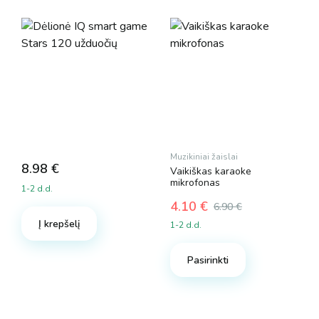
Muzikiniai žaislai
8.98
€
Vaikiškas karaoke
mikrofonas
1-2 d.d.
4.10
€
6.90
€
Original
Current
Į krepšelį
1-2 d.d.
price
price
was:
is:
Pasirinkti
6.90 €.
4.10 €.