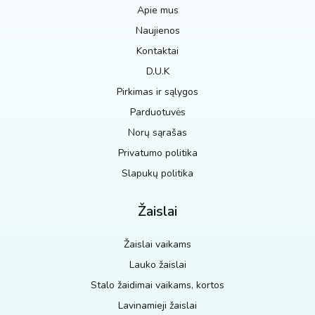
Apie mus
Naujienos
Kontaktai
D.U.K
Pirkimas ir sąlygos
Parduotuvės
Norų sąrašas
Privatumo politika
Slapukų politika
Žaislai
Žaislai vaikams
Lauko žaislai
Stalo žaidimai vaikams, kortos
Lavinamieji žaislai