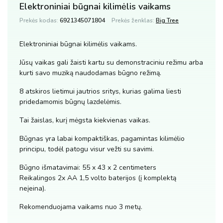
Elektroniniai būgnai kilimėlis vaikams
Prekės kodas:
6921345071804
Prekės ženklas:
Big Tree
Elektroniniai būgnai kilimėlis vaikams.
Jūsų vaikas gali žaisti kartu su demonstraciniu režimu arba
kurti savo muziką naudodamas būgno režimą.
8 atskiros lietimui jautrios sritys, kurias galima liesti
pridedamomis būgnų lazdelėmis.
Tai žaislas, kurį mėgsta kiekvienas vaikas.
Būgnas yra labai kompaktiškas, pagamintas kilimėlio
principu, todėl patogu visur vežti su savimi.
Būgno išmatavimai: 55 x 43 x 2 centimeters
Reikalingos 2x AA 1,5 volto baterijos (į komplektą
neįeina).
Rekomenduojama vaikams nuo 3 metų.