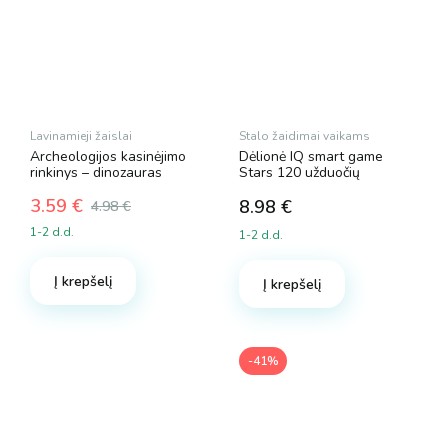
Lavinamieji žaislai
Stalo žaidimai vaikams
Archeologijos kasinėjimo
Dėlionė IQ smart game
rinkinys – dinozauras
Stars 120 užduočių
3.59
€
8.98
€
4.98
€
Original
Current
1-2 d.d.
1-2 d.d.
price
price
was:
is:
Į krepšelį
4.98 €.
3.59 €.
Į krepšelį
-41%