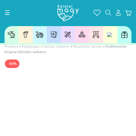
Toggle navigation
☰
Pradinis
»
Katalogas
»
Žaislai vaikams
»
Muzikiniai žaislai
»
Elektroniniai
būgnai kilimėlis vaikams
-40%