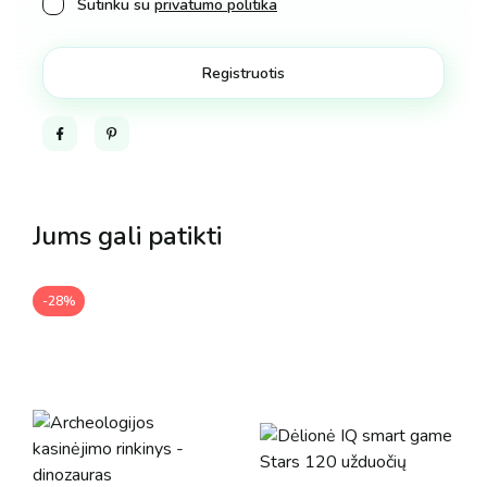
Sutinku su
privatumo politika
Facebook
Pinterest
Jums gali patikti
-28%