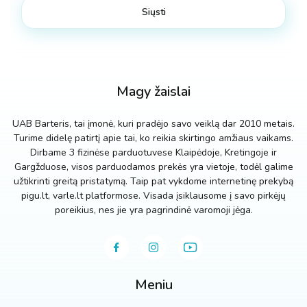
Magy žaislai
UAB Barteris, tai įmonė, kuri pradėjo savo veiklą dar 2010 metais.
Turime didelę patirtį apie tai, ko reikia skirtingo amžiaus vaikams.
Dirbame 3 fizinėse parduotuvese Klaipėdoje, Kretingoje ir
Gargžduose, visos parduodamos prekės yra vietoje, todėl galime
užtikrinti greitą pristatymą. Taip pat vykdome internetinę prekybą
pigu.lt, varle.lt platformose. Visada įsiklausome į savo pirkėjų
poreikius, nes jie yra pagrindinė varomoji jėga.
Meniu