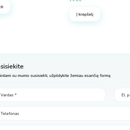
1-2 d.d.
ti
Į krepšelį
sisiekite
ėdami su mumis susisiekti, užpildykite žemiau esančią formą