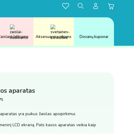
aislai kūdikiams
Aksesuarai vaikams
Dovanų kuponai
sos aparatas
75
 aparatas yra puikus žaislas apsipirkimui.
meninį LCD ekraną. Pats kasos aparatas veikia kaip