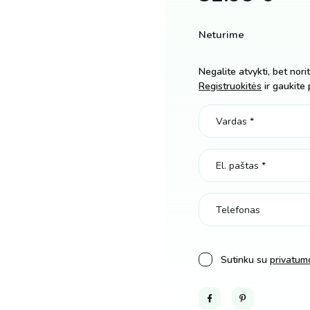
Neturime
Negalite atvykti, bet nori
Registruokitės
ir gaukite 
Sutinku su
privatumo
Facebook
Pinterest