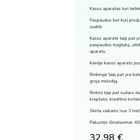
Kasos aparatas turi lieti
Paspaudus bet kurį produ
sudėti.
Kasos aparate taip pat yr
paspaudus mygtuką „atidar
aparato.
Kairėje kasos aparato pus
Rinkinyje taip pat yra ba
groja melodiją.
Rinkinį taip pat sudaro du
krepšelis, kreditinė korte
Skirta vaikams nuo 3 met
Pakuotės išmatavimai: 4
32.98
€