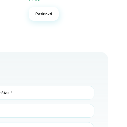
1-2 d.d.
Pasirinkti