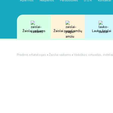
Apie mus
Naujienos
Parduotuvės
D.U.K
Kontaktai
Žaislai vaikams
Žaislai pagal amžių
Lauko žaislai
Pradinis
»
Katalogas
»
Žaislai vaikams
»
Vaikiškos virtuvėlės, indelia