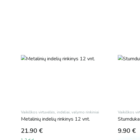
Vaikiškos virtuvėlės, indeliai, valymo rinkiniai
Vaikiškos vir
Metalinių indelių rinkinys 12 vnt.
Stumdukas
21.90
€
9.90
€