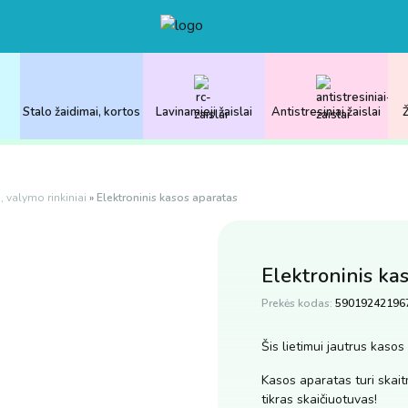
Stalo žaidimai, kortos
Lavinamieji žaislai
Antistresiniai žaislai
Ž
i, valymo rinkiniai
»
Elektroninis kasos aparatas
Elektroninis ka
Prekės kodas:
59019242196
Šis lietimui jautrus kasos
Kasos aparatas turi skait
tikras skaičiuotuvas!