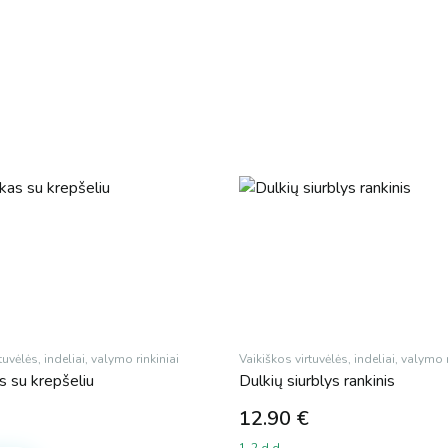
tuvėlės, indeliai, valymo rinkiniai
Vaikiškos virtuvėlės, indeliai, valymo r
 su krepšeliu
Dulkių siurblys rankinis
12.90
€