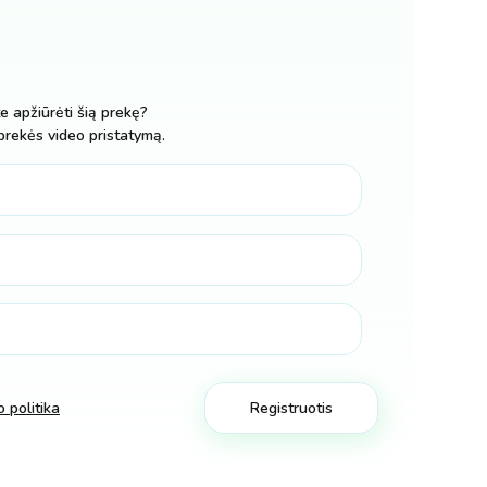
te apžiūrėti šią prekę?
prekės video pristatymą.
 politika