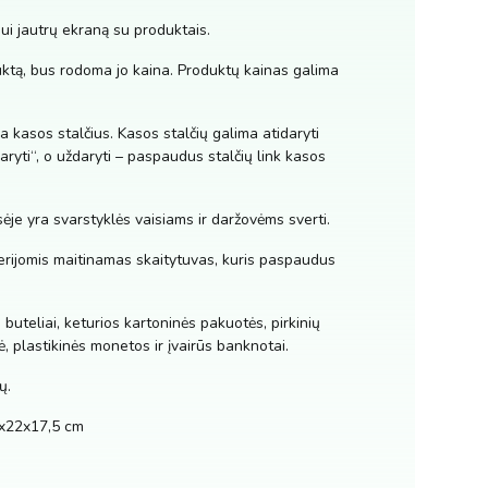
mui jautrų ekraną su produktais.
ktą, bus rodoma jo kaina. Produktų kainas galima
a kasos stalčius. Kasos stalčių galima atidaryti
yti“, o uždaryti – paspaudus stalčių link kasos
ėje yra svarstyklės vaisiams ir daržovėms sverti.
terijomis maitinamas skaitytuvas, kuris paspaudus
 buteliai, keturios kartoninės pakuotės, pirkinių
lė, plastikinės monetos ir įvairūs banknotai.
ų.
0x22x17,5 cm