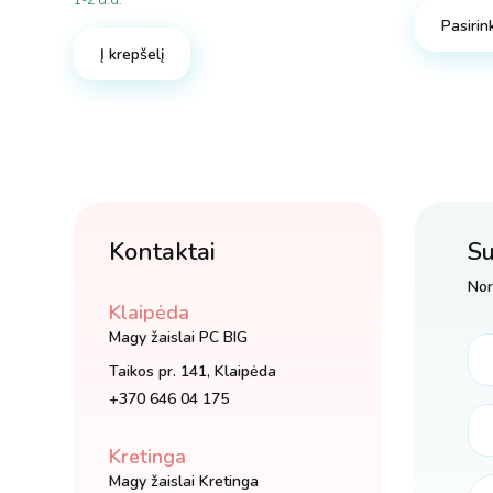
1-2 d.d.
Pasirink
Į krepšelį
Kontaktai
Su
Nor
Klaipėda
Magy žaislai PC BIG
Taikos pr. 141, Klaipėda
+370 646 04 175
Kretinga
Magy žaislai Kretinga