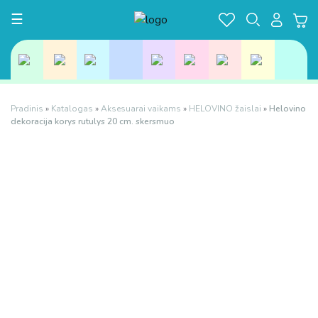
Toggle navigation
☰
Pradinis
»
Katalogas
»
Aksesuarai vaikams
»
HELOVINO žaislai
»
Helovino
dekoracija korys rutulys 20 cm. skersmuo