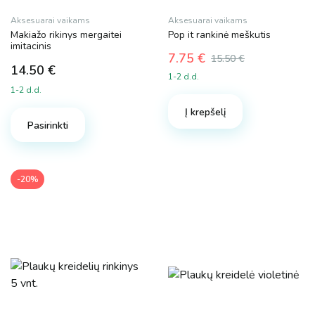
Aksesuarai vaikams
Aksesuarai vaikams
Makiažo rikinys mergaitei
Pop it rankinė meškutis
imitacinis
7.75
€
15.50
€
14.50
€
Original
Current
1-2 d.d.
price
price
1-2 d.d.
was:
is:
Į krepšelį
15.50 €.
7.75 €.
Pasirinkti
-20%