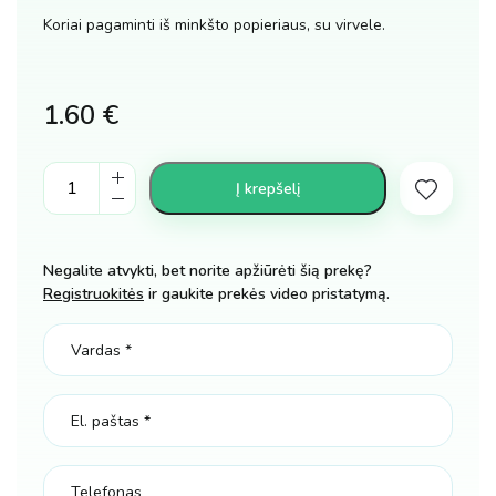
Koriai pagaminti iš minkšto popieriaus, su virvele.
1.60
€
Helovino
Į krepšelį
dekoracija
korys
rutulys
Negalite atvykti, bet norite apžiūrėti šią prekę?
20
Registruokitės
ir gaukite prekės video pristatymą.
cm.
skersmuo
kiekis