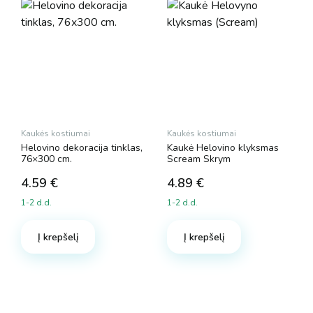
Kaukės kostiumai
Kaukės kostiumai
Helovino dekoracija tinklas,
Kaukė Helovino klyksmas
76×300 cm.
Scream Skrym
4.59
€
4.89
€
1-2 d.d.
1-2 d.d.
Į krepšelį
Į krepšelį