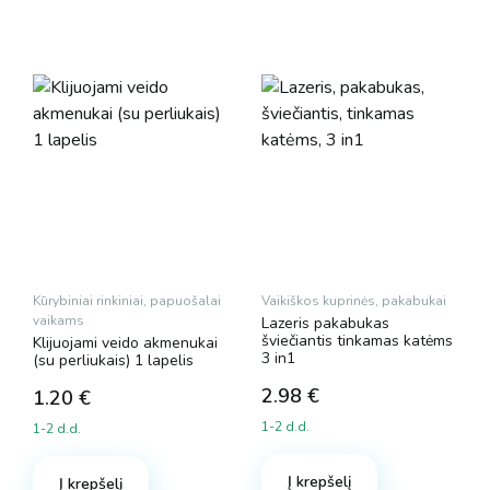
Kūrybiniai rinkiniai, papuošalai
Vaikiškos kuprinės, pakabukai
vaikams
Lazeris pakabukas
šviečiantis tinkamas katėms
Klijuojami veido akmenukai
3 in1
(su perliukais) 1 lapelis
2.98
€
1.20
€
1-2 d.d.
1-2 d.d.
Į krepšelį
Į krepšelį