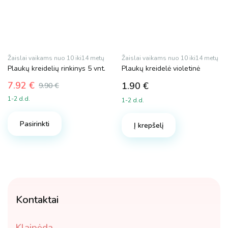
Žaislai vaikams nuo 10 iki14 metų
Žaislai vaikams nuo 10 iki14 metų
Plaukų kreidelių rinkinys 5 vnt.
Plaukų kreidelė violetinė
7.92
€
1.90
€
9.90
€
Original
Current
1-2 d.d.
1-2 d.d.
price
price
was:
is:
Pasirinkti
9.90 €.
7.92 €.
Į krepšelį
Kontaktai
Klaipėda