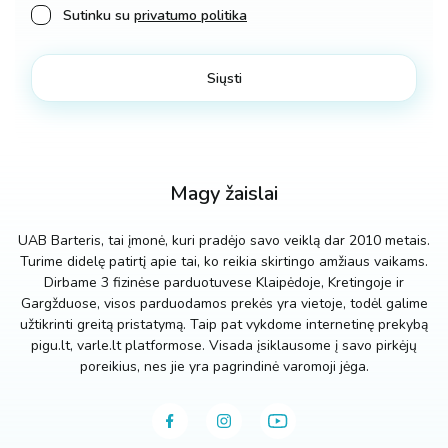
Sutinku su
privatumo politika
Magy žaislai
UAB Barteris, tai įmonė, kuri pradėjo savo veiklą dar 2010 metais.
Turime didelę patirtį apie tai, ko reikia skirtingo amžiaus vaikams.
Dirbame 3 fizinėse parduotuvese Klaipėdoje, Kretingoje ir
Gargžduose, visos parduodamos prekės yra vietoje, todėl galime
užtikrinti greitą pristatymą. Taip pat vykdome internetinę prekybą
pigu.lt, varle.lt platformose. Visada įsiklausome į savo pirkėjų
poreikius, nes jie yra pagrindinė varomoji jėga.