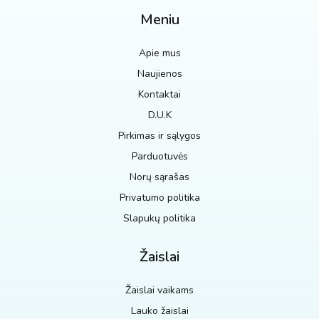
Meniu
Apie mus
Naujienos
Kontaktai
D.U.K
Pirkimas ir sąlygos
Parduotuvės
Norų sąrašas
Privatumo politika
Slapukų politika
Žaislai
Žaislai vaikams
Lauko žaislai