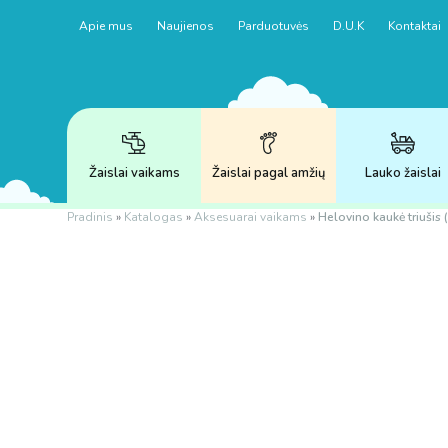
Apie mus
Naujienos
Parduotuvės
D.U.K
Kontaktai
Žaislai vaikams
Žaislai pagal amžių
Lauko žaislai
Pradinis
»
Katalogas
»
Aksesuarai vaikams
»
Helovino kaukė triušis (