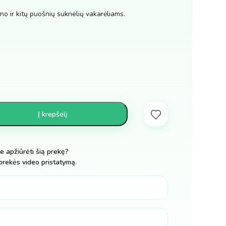
ino ir kitų puošnių suknelių vakarėliams.
Į krepšelį
te apžiūrėti šią prekę?
prekės video pristatymą.