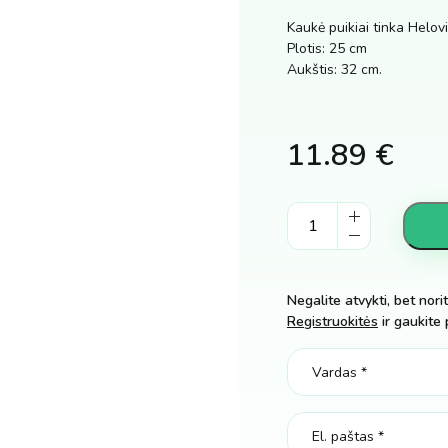
Kaukė puikiai tinka Helov
Plotis: 25 cm
Aukštis: 32 cm.
11.89
€
Helovino
kaukė
triušis
(zuikis)
Negalite atvykti, bet nori
kiekis
Registruokitės
ir gaukite 