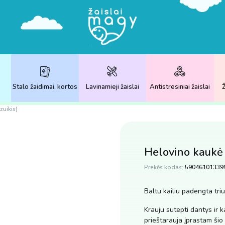
Stalo žaidimai, kortos
Lavinamieji žaislai
Antistresiniai žaislai
Ž
zuikis)
Helovino kaukė t
Prekės kodas:
59046101339
Baltu kailiu padengta tri
Krauju sutepti dantys ir k
prieštarauja įprastam šio 