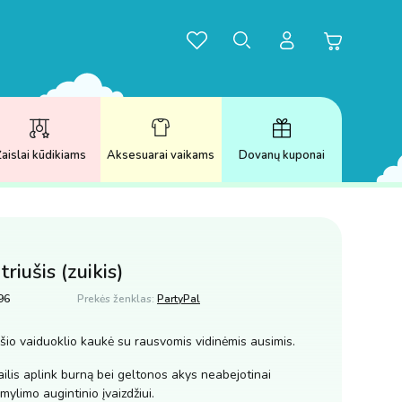
aislai kūdikiams
Aksesuarai vaikams
Dovanų kuponai
riušis (zuikis)
96
Prekės ženklas:
PartyPal
ušio vaiduoklio kaukė su rausvomis vidinėmis ausimis.
ailis aplink burną bei geltonos akys neabejotinai
mylimo augintinio įvaizdžiui.