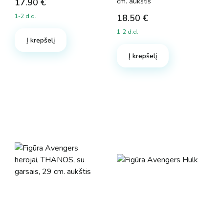
17.90
€
cm. aukštis
1-2 d.d.
18.50
€
1-2 d.d.
Į krepšelį
Į krepšelį