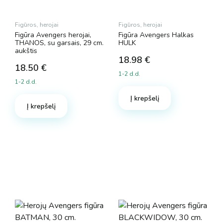
Figūros, herojai
Figūros, herojai
Figūra Avengers herojai,
Figūra Avengers Halkas
THANOS, su garsais, 29 cm.
HULK
aukštis
18.98
€
18.50
€
1-2 d.d.
1-2 d.d.
Į krepšelį
Į krepšelį