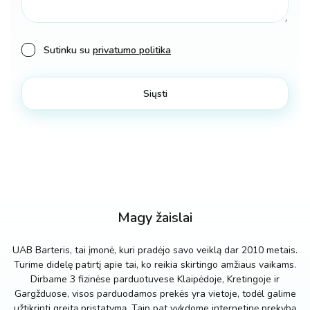
Sutinku su
privatumo politika
Magy žaislai
UAB Barteris, tai įmonė, kuri pradėjo savo veiklą dar 2010 metais.
Turime didelę patirtį apie tai, ko reikia skirtingo amžiaus vaikams.
Dirbame 3 fizinėse parduotuvese Klaipėdoje, Kretingoje ir
Gargžduose, visos parduodamos prekės yra vietoje, todėl galime
užtikrinti greitą pristatymą. Taip pat vykdome internetinę prekybą