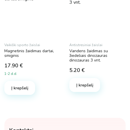
Vaikiški sporto žaislai
Antistresiniai žaislai
Magnetinis žaidimas dartai,
Vandens žaidimas su
smiginis
žiedeliais dinozauras
dinozauras 3 vnt.
17.90
€
5.20
€
1-2 d.d.
Į krepšelį
Į krepšelį