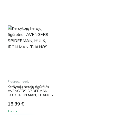
Figūros, herojai
Keršytojų herojų figūrėlės-
AVENGERS SPIDERMAN,
HULK, IRON MAN, THANOS
18.89
€
1-2 d.d.