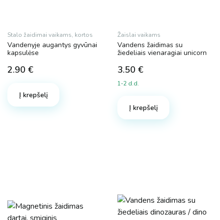
Stalo žaidimai vaikams, kortos
Žaislai vaikams
Vandenyje augantys gyvūnai
Vandens žaidimas su
kapsulėse
žiedeliais vienaragiai unicorn
2.90
€
3.50
€
1-2 d.d.
Į krepšelį
Į krepšelį