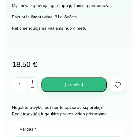
Mylimi vaikų herojai gali tapti jų žaidimų personažais.
Pakuotės išmatavimai 31x18x6cm.
Rekomenduojama vaikams nuo 4 metų.
18.50
€
Herojų
Į krepšelį
Avengers
figūra
Toras
Negalite atvykti, bet norite apžiūrėti šią prekę?
THE
Registruokitės
ir gaukite prekės video pristatymą.
THOR
30
cm.