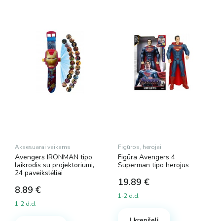
Aksesuarai vaikams
Figūros, herojai
Avengers IRONMAN tipo
Figūra Avengers 4
laikrodis su projektoriumi,
Superman tipo herojus
24 paveikslėliai
19.89
€
8.89
€
1-2 d.d.
1-2 d.d.
Į krepšelį