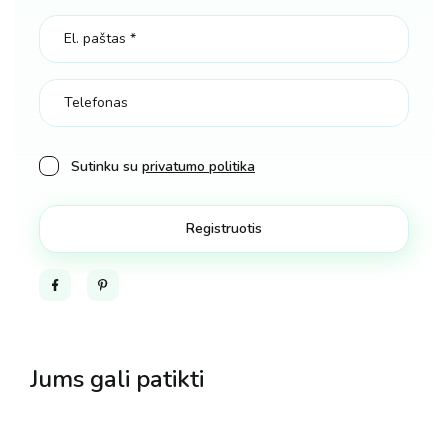
kiekis
Sutinku su
privatumo politika
Facebook
Pinterest
Jums gali patikti