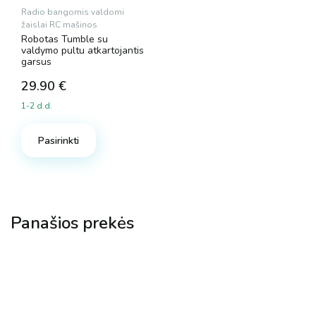
Radio bangomis valdomi
žaislai RC mašinos
Robotas Tumble su
valdymo pultu atkartojantis
garsus
29.90
€
1-2 d.d.
Pasirinkti
Panašios prekės