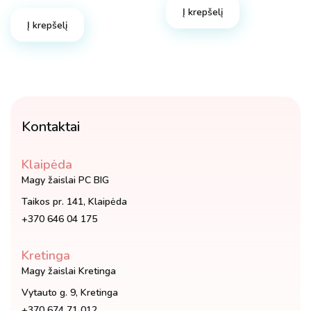
was:
is:
Į krepšelį
45.98 €.
39.89 €.
Į krepšelį
Kontaktai
Klaipėda
Magy žaislai PC BIG
Taikos pr. 141, Klaipėda
+370 646 04 175
Kretinga
Magy žaislai Kretinga
Vytauto g. 9, Kretinga
+370 674 71 012