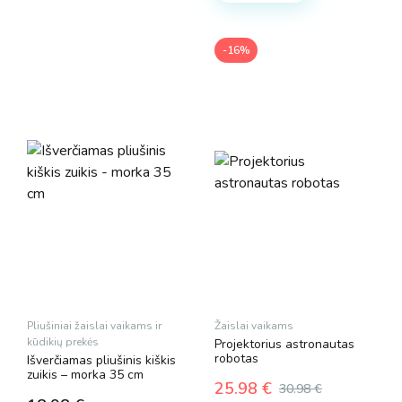
-16%
Pliušiniai žaislai vaikams ir
Žaislai vaikams
kūdikių prekės
Projektorius astronautas
robotas
Išverčiamas pliušinis kiškis
zuikis – morka 35 cm
25.98
€
30.98
€