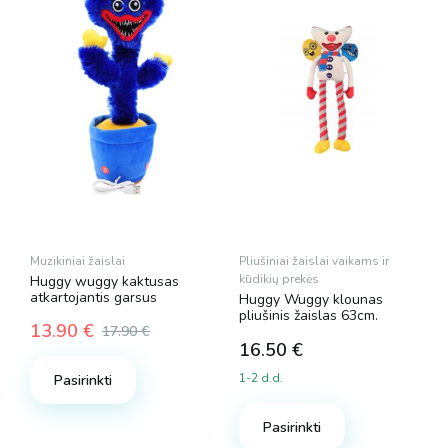
Muzikiniai žaislai
Pliušiniai žaislai vaikams ir
kūdikių prekės
Huggy wuggy kaktusas
atkartojantis garsus
Huggy Wuggy klounas
pliušinis žaislas 63cm.
13.90
€
17.90
€
Original
Current
16.50
€
price
price
1-2 d.d.
Pasirinkti
was:
is:
17.90 €.
13.90 €.
Pasirinkti