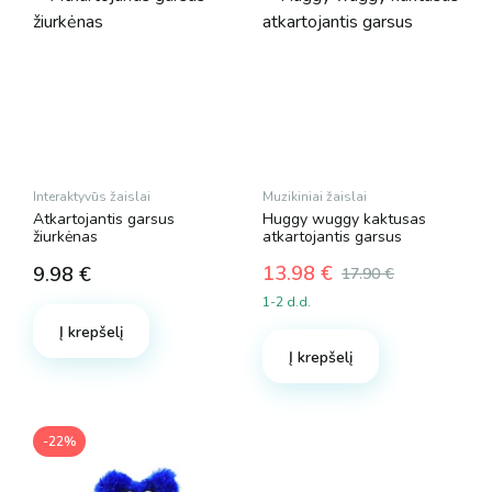
Interaktyvūs žaislai
Muzikiniai žaislai
Atkartojantis garsus
Huggy wuggy kaktusas
žiurkėnas
atkartojantis garsus
13.98
€
9.98
€
17.90
€
Original
Current
1-2 d.d.
price
price
Į krepšelį
was:
is:
Į krepšelį
17.90 €.
13.98 €.
-22%