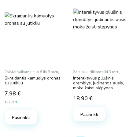
Žaislai vaikams nuo 6 iki 9 metų
Žaislai kūdikiams iki 3 metų
Skraidantis kamuolys dronas
Interaktyvus pliušinis
su jutikliu
dramblys, judinantis ausis,
moka žaisti slėpynes
7.98
€
18.90
€
1-2 d.d.
Pasirinkti
Pasirinkti