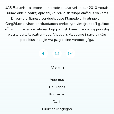
UAB Barteris, tai įmonė, kuri pradėjo savo veiklą dar 2010 metais.
Turime didelę patirtį apie tai, ko reikia skirtingo amžiaus vaikams.
Dirbame 3 fizinėse parduotuvese Klaipėdoje, Kretingoje ir
Gargžduose, visos parduodamos prekės yra vietoje, todėl galime
užtikrinti greitą pristatymą. Taip pat vykdome internetinę prekybą
pigu.lt, varle.lt platformose. Visada įsiklausome į savo pirkėjų
poreikius, nes jie yra pagrindinė varomoji jėga.
Meniu
Apie mus
Naujienos
Kontaktai
D.U.K
Pirkimas ir sąlygos