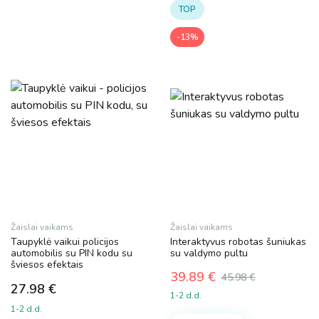
TOP
-13%
Žaislai vaikams
Žaislai vaikams
Taupyklė vaikui policijos
Interaktyvus robotas šuniukas
automobilis su PIN kodu su
su valdymo pultu
šviesos efektais
39.89
€
45.98
€
27.98
€
Original
Current
1-2 d.d.
price
price
1-2 d.d.