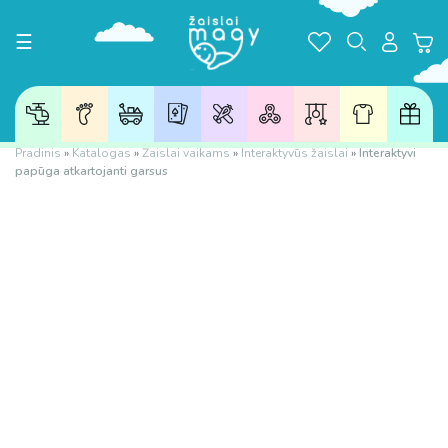
Toggle navigation
☰
Pradinis
»
Katalogas
»
Žaislai vaikams
»
Interaktyvūs žaislai
»
Interaktyvi
papūga atkartojanti garsus