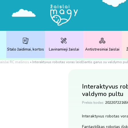
Stalo žaidimai, kortos
Lavinamieji žaislai
Antistresiniai žaislai
Ž
aislai RC mašinos
»
Interaktyvus robotas voras leidžiantis garus su valdymo pu
Interaktyvus rob
valdymo pultu
Prekės kodas:
20220722165
Interaktyvus robotas vora
Fantastiškas robotas išski