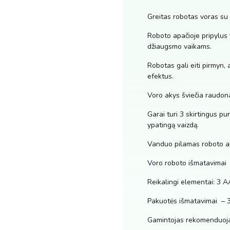
Greitas robotas voras su i
Roboto apačioje pripylus v
džiaugsmo vaikams.
Robotas gali eiti pirmyn, 
efektus.
Voro akys šviečia raudon
Garai turi 3 skirtingus pu
ypatingą vaizdą.
Vanduo pilamas roboto ap
Voro roboto išmatavima
Reikalingi elementai: 3 A
Pakuotės išmatavimai – 
Gamintojas rekomenduoja