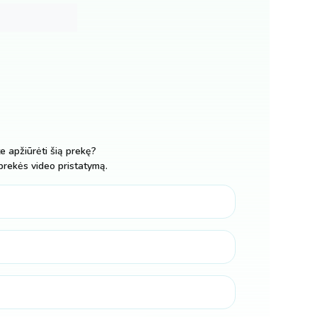
te apžiūrėti šią prekę?
prekės video pristatymą.