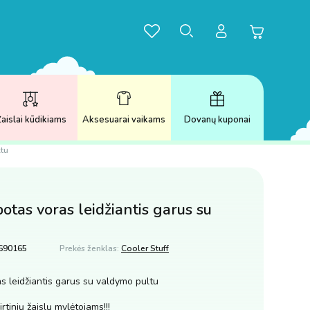
aislai kūdikiams
Aksesuarai vaikams
Dovanų kuponai
ltu
otas voras leidžiantis garus su
690165
Prekės ženklas:
Cooler Stuff
s leidžiantis garus su valdymo pultu
rtinių žaislų mylėtojams!!!