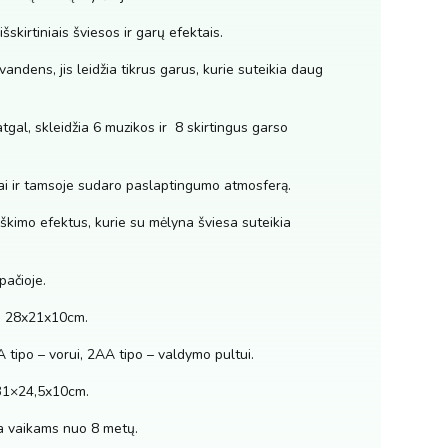
šskirtiniais šviesos ir garų efektais.
andens, jis leidžia tikrus garus, kurie suteikia daug
atgal, skleidžia 6 muzikos ir 8 skirtingus garso
ai ir tamsoje sudaro paslaptingumo atmosferą.
rškimo efektus, kurie su mėlyna šviesa suteikia
ačioje.
i 28x21x10cm.
A tipo – vorui, 2AA tipo – valdymo pultui.
31×24,5x10cm.
 vaikams nuo 8 metų.