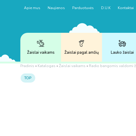
Apie mus
Naujienos
Parduotuvės
D.U.K
Kontaktai
Žaislai vaikams
Žaislai pagal amžių
Lauko žaislai
Pradinis
»
Katalogas
»
Žaislai vaikams
»
Radio bangomis valdomi ž
TOP