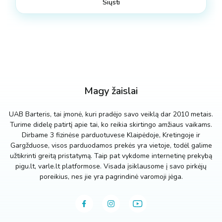
Magy žaislai
UAB Barteris, tai įmonė, kuri pradėjo savo veiklą dar 2010 metais.
Turime didelę patirtį apie tai, ko reikia skirtingo amžiaus vaikams.
Dirbame 3 fizinėse parduotuvese Klaipėdoje, Kretingoje ir
Gargžduose, visos parduodamos prekės yra vietoje, todėl galime
užtikrinti greitą pristatymą. Taip pat vykdome internetinę prekybą
pigu.lt, varle.lt platformose. Visada įsiklausome į savo pirkėjų
poreikius, nes jie yra pagrindinė varomoji jėga.