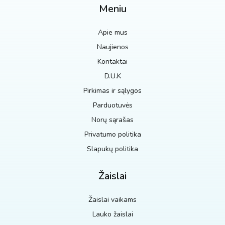
Meniu
Apie mus
Naujienos
Kontaktai
D.U.K
Pirkimas ir sąlygos
Parduotuvės
Norų sąrašas
Privatumo politika
Slapukų politika
Žaislai
Žaislai vaikams
Lauko žaislai