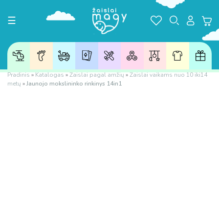
Toggle navigation
☰
Pradinis
»
Katalogas
»
Žaislai pagal amžių
»
Žaislai vaikams nuo 10 iki14
metų
»
Jaunojo mokslininko rinkinys 14in1