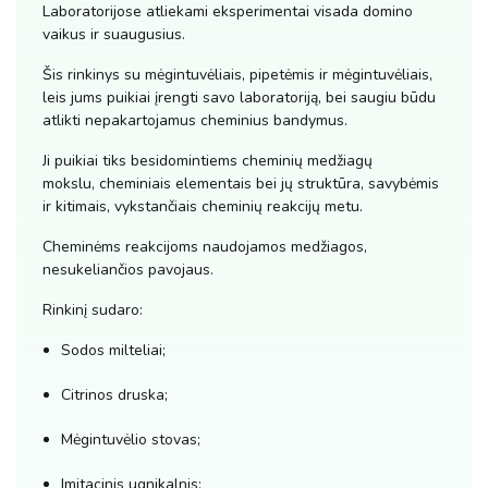
Laboratorijose atliekami eksperimentai visada domino
vaikus ir suaugusius.
Šis rinkinys su mėgintuvėliais, pipetėmis ir mėgintuvėliais,
leis jums puikiai įrengti savo laboratoriją, bei saugiu būdu
atlikti nepakartojamus cheminius bandymus.
Ji puikiai tiks besidomintiems cheminių medžiagų
mokslu, cheminiais elementais bei jų struktūra, savybėmis
ir kitimais, vykstančiais cheminių reakcijų metu.
Cheminėms reakcijoms naudojamos medžiagos,
nesukeliančios pavojaus.
Rinkinį sudaro:
Sodos milteliai;
Citrinos druska;
Mėgintuvėlio stovas;
Imitacinis ugnikalnis;