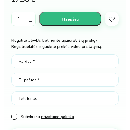
Jaunojo
Į krepšelį
mokslininko
rinkinys
14in1
Negalite atvykti, bet norite apžiūrėti šią prekę?
kiekis
Registruokitės
ir gaukite prekės video pristatymą.
Sutinku su
privatumo politika