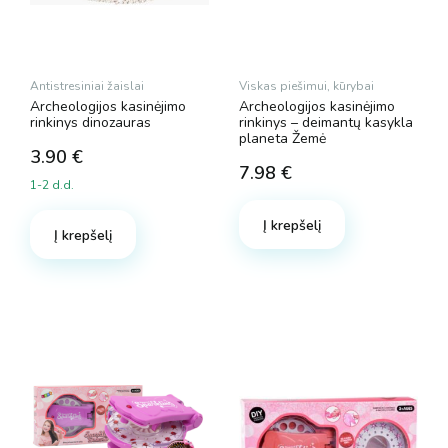
Antistresiniai žaislai
Viskas piešimui, kūrybai
Archeologijos kasinėjimo
Archeologijos kasinėjimo
rinkinys dinozauras
rinkinys – deimantų kasykla
planeta Žemė
3.90
€
7.98
€
1-2 d.d.
Į krepšelį
Į krepšelį