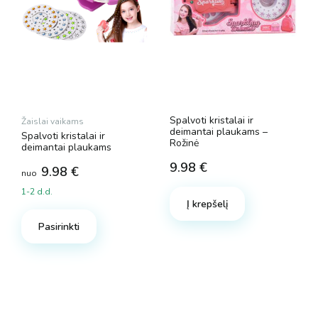
Spalvoti kristalai ir
Žaislai vaikams
deimantai plaukams
–
Spalvoti kristalai ir
Rožinė
deimantai plaukams
9.98
€
9.98
€
nuo
1-2 d.d.
Į krepšelį
This
product
Pasirinkti
has
multiple
variants.
The
options