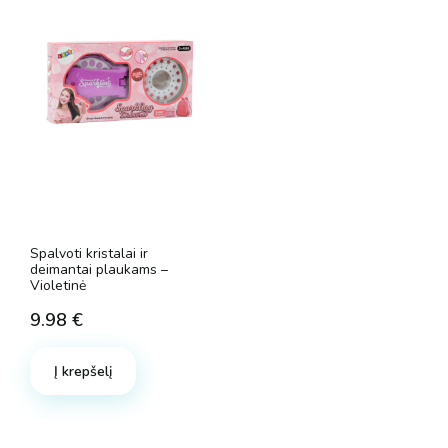
may
be
chosen
on
the
product
page
Spalvoti kristalai ir
deimantai plaukams
–
Violetinė
9.98
€
Į krepšelį