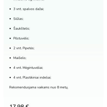
3 vnt. spalvos dažai;
Siūlas;
Šaukštelis;
Pilstuvėlis;
2 vnt. Pipetės;
Maišelis;
4 vnt. Mėgintuvėliai;
4 vnt. Plastikiniai indeliai;
Rekomenduojama vaikams nuo 8 metų.
17.98
€