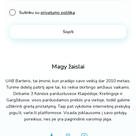
Sutinku su
privatumo politika
Magy žaislai
UAB Barteris, tai įmonė, kuri pradėjo savo veiklą dar 2010 metais.
Turime didelę patirtį apie tai, ko reikia skirtingo amžiaus vaikams.
Dirbame 3 fizinėse parduotuvese Klaipėdoje, Kretingoje ir
Gargžduose, visos parduodamos prekės yra vietoje, todėl galime
užtikrinti greitą pristatymą. Taip pat vykdome internetinę prekybą
pigu.lt, varle.lt platformose. Visada įsiklausome į savo pirkėjų
poreikius, nes jie yra pagrindinė varomoji jėga.