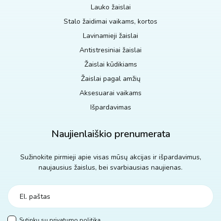
Lauko žaislai
Stalo žaidimai vaikams, kortos
Lavinamieji žaislai
Antistresiniai žaislai
Žaislai kūdikiams
Žaislai pagal amžių
Aksesuarai vaikams
Išpardavimas
Naujienlaiškio prenumerata
Sužinokite pirmieji apie visas mūsų akcijas ir išpardavimus,
naujausius žaislus, bei svarbiausias naujienas.
Sutinku su
privatumo politika