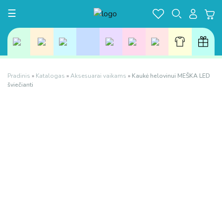
Toggle navigation
☰
Pradinis
»
Katalogas
»
Aksesuarai vaikams
»
Kaukė helovinui MEŠKA LED
šviečianti