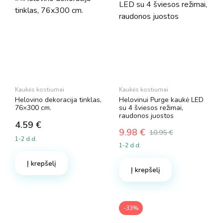
Kaukės kostiumai
Kaukės kostiumai
Helovino dekoracija tinklas,
Helovinui Purge kaukė LED
76×300 cm.
su 4 šviesos režimai,
raudonos juostos
4.59
€
9.98
€
10.95
€
1-2 d.d.
Original
Current
1-2 d.d.
price
price
was:
is:
Į krepšelį
Į krepšelį
10.95 €.
9.98 €.
-33%