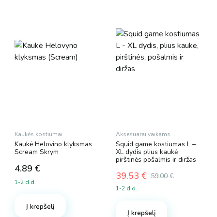
Kaukės kostiumai
Aksesuarai vaikams
Kaukė Helovino klyksmas
Squid game kostiumas L –
Scream Skrym
XL dydis plius kaukė
pirštinės pošalmis ir diržas
4.89
€
39.53
€
59.00
€
1-2 d.d.
Original
Current
1-2 d.d.
price
price
was:
is:
Į krepšelį
Į krepšelį
59.00 €.
39.53 €.