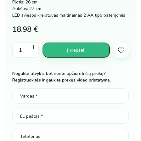
Plotis: 26 cm
Aukštis: 27 cm
LED šviesos kreiptuvas maitinamas 2 AA tipo baterijomis
18.98
€
Kaukė
Į krepšelį
helovinui
MEŠKA
LED
Negalite atvykti, bet norite apžiūrėti šią prekę?
šviečianti
Registruokitės
ir gaukite prekės video pristatymą.
kiekis