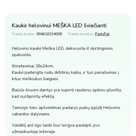
Kaukė helovinui MEŠKA LED šviečianti
Prekės kodas:
904610134009
Prekės ženklas:
PartyPal
Helovino kaukė Meška LED, dekoruota 4 skirtingomis
spalvomis.
Išmatavimai 26x24cm.
Kaukė padengta rudu dirbtiniu kailiu, ir tuo panašumas į
kitus meškiukus baigiasi.
Baisūs kruvini dantys yra supinti raudonu optiniu pluoštu,
kad sustiprintų efektą.
Tamsoje toks apšvietimas padarys puikų įspūdį Helovino
vakarėlio dalyviams.
Valdiklį ant ilgo laido bus lengva paslėpti, pvz.
užmaskuotoje kišenėje.