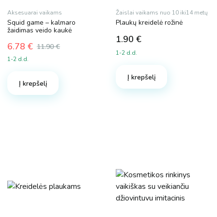
Aksesuarai vaikams
Žaislai vaikams nuo 10 iki14 metų
Squid game – kalmaro
Plaukų kreidelė rožinė
žaidimas veido kaukė
1.90
€
6.78
€
11.90
€
Original
Current
1-2 d.d.
1-2 d.d.
price
price
was:
is:
Į krepšelį
Į krepšelį
11.90 €.
6.78 €.