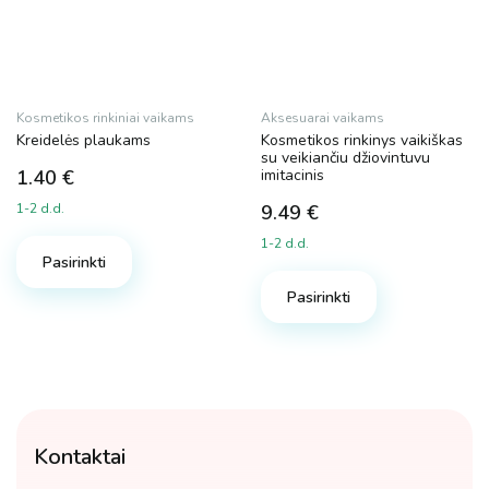
Kosmetikos rinkiniai vaikams
Aksesuarai vaikams
Kreidelės plaukams
Kosmetikos rinkinys vaikiškas
su veikiančiu džiovintuvu
1.40
€
imitacinis
1-2 d.d.
9.49
€
1-2 d.d.
Pasirinkti
Pasirinkti
Kontaktai