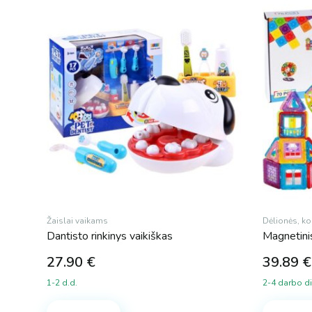
Žaislai vaikams
Dėlionės, ko
Dantisto rinkinys vaikiškas
Magnetinis
27.90
€
39.89
€
1-2 d.d.
2-4 darbo d