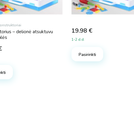
onstruktoriai
19.98
€
torius – delionė atsuktuvu
lės
1-2 d.d.
€
Pasirinkti
nkti