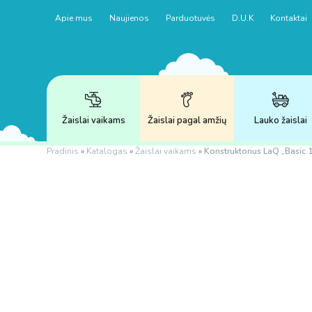
Apie mus
Naujienos
Parduotuvės
D.U.K
Kontaktai
Žaislai vaikams
Žaislai pagal amžių
Lauko žaislai
Pradinis
»
Katalogas
»
Žaislai vaikams
»
Konstruktorius LaQ „Basic 