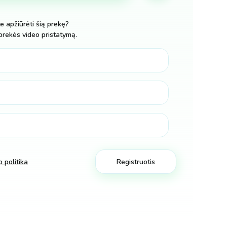
te apžiūrėti šią prekę?
prekės video pristatymą.
 politika