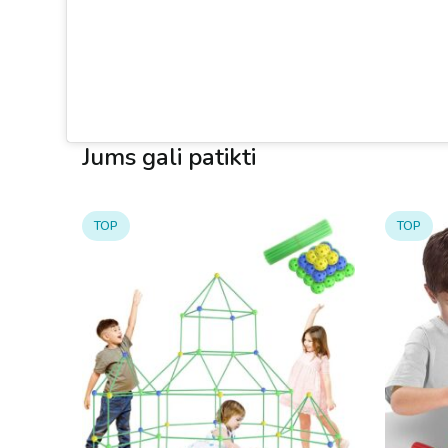
Jums gali patikti
TOP
TOP