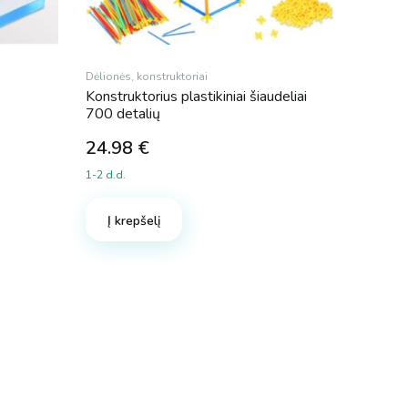
Dėlionės, konstruktoriai
Konstruktorius plastikiniai šiaudeliai
700 detalių
24.98
€
1-2 d.d.
Į krepšelį