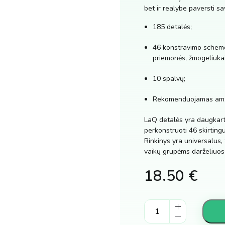
bet ir realybe paversti sa
185 detalės;
46 konstravimo schemos
priemonės, žmogeliukai, 
10 spalvų;
Rekomenduojamas amž
LaQ detalės yra daugkarti
perkonstruoti 46 skirting
Rinkinys yra universalus,
vaikų grupėms darželiuos
18.50
€
Konstruktorius
LaQ