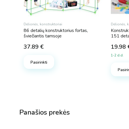
Dėlionės, konstruktoriai
Dėlionės, k
86 detalių konstruktorius fortas,
Konstruk
šviečiantis tamsoje
151 deta
37.89
€
19.98
1-2 d.d.
Pasirinkti
Pasiri
Panašios prekės