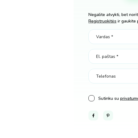
„Basic
101”
Negalite atvykti, bet nori
kiekis
Registruokitės
ir gaukite 
Sutinku su
privatumo
Facebook
Pinterest