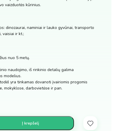
vo vaizduotės kūrinius.
: dinozaurai, naminiai ir lauko gyvūnai, transporto
vaisiai ir kt.;
ius nuo 5 metų.
nio naudojimo, iš rinkinio detalių galima
us modelius.
 todėl yra tinkamas dovanoti įvairiomis progomis
e, mokyklose, darbovietėse ir pan.
Į krepšelį