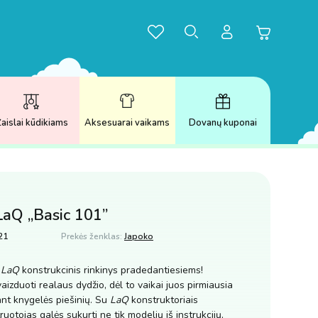
aislai kūdikiams
Aksesuarai vaikams
Dovanų kuponai
LaQ „Basic 101”
21
Prekės ženklas:
Japoko
ų
LaQ
konstrukcinis rinkinys pradedantiesiems!
aizduoti realaus dydžio, dėl to vaikai juos pirmiausia
 ant knygelės piešinių. Su
LaQ
konstruktoriais
uotojas galės sukurti ne tik modelių iš instrukcijų,