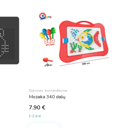
Dėlionės, konstruktoriai
Mozaika 340 dalių
7.90
€
1-2 d.d.