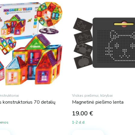
nstruktoriai
Viskas piešimui, kūrybai
 konstruktorius 70 detalių
Magnetinė piešimo lenta
19.00
€
ienos
1-2 d.d.