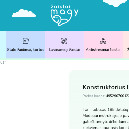
Stalo žaidimai, kortos
Lavinamieji žaislai
Antistresiniai žaislai
Ž
101”
Konstruktorius 
Prekės kodas:
49529070012
Tai – tobulas 185 detali
Modeliai instrukcijose pav
gali išbandyti, dėliodami
kiekvienas jaunasis konstr