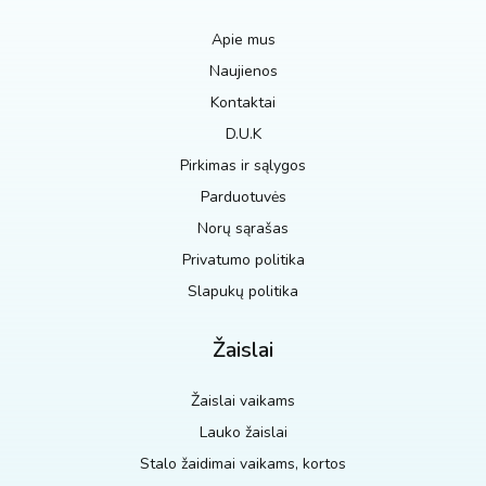
Apie mus
Naujienos
Kontaktai
D.U.K
Pirkimas ir sąlygos
Parduotuvės
Norų sąrašas
Privatumo politika
Slapukų politika
Žaislai
Žaislai vaikams
Lauko žaislai
Stalo žaidimai vaikams, kortos