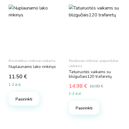
Kosmetikos rinkiniai vaikams
Kūrybiniai rinkiniai, papuošalai
vaikams
Nuplaunamo lako rinkinys
Tatuiruotės vaikams su
11.50
€
blizgučiais120 trafaretų
1-2 d.d.
14.98
€
16.90
€
Original
Current
1-2 d.d.
price
price
Pasirinkti
was:
is:
Pasirinkti
16.90 €.
14.98 €.