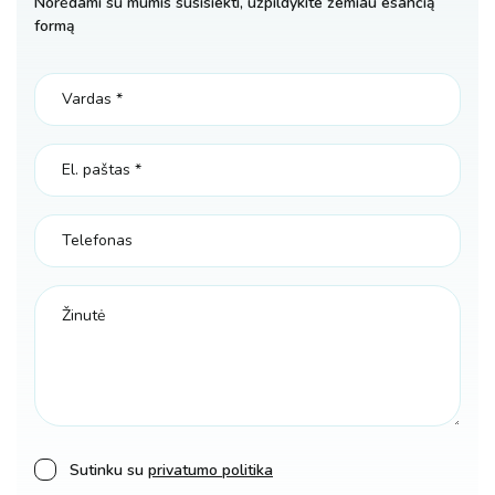
Norėdami su mumis susisiekti, užpildykite žemiau esančią
formą
Sutinku su
privatumo politika