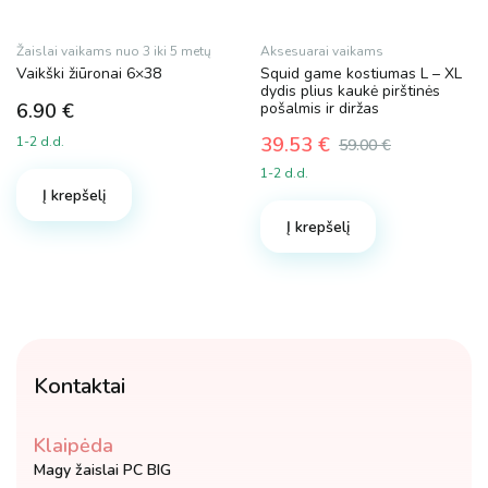
Žaislai vaikams nuo 3 iki 5 metų
Aksesuarai vaikams
Vaikški žiūronai 6×38
Squid game kostiumas L – XL
dydis plius kaukė pirštinės
6.90
€
pošalmis ir diržas
39.53
€
1-2 d.d.
59.00
€
Original
Current
1-2 d.d.
price
price
Į krepšelį
was:
is:
Į krepšelį
59.00 €.
39.53 €.
Kontaktai
Klaipėda
Magy žaislai PC BIG