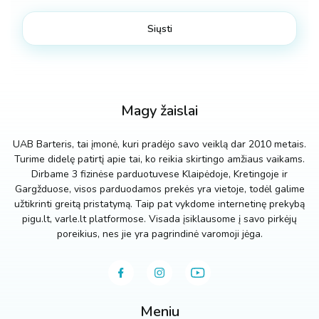
Magy žaislai
UAB Barteris, tai įmonė, kuri pradėjo savo veiklą dar 2010 metais.
Turime didelę patirtį apie tai, ko reikia skirtingo amžiaus vaikams.
Dirbame 3 fizinėse parduotuvese Klaipėdoje, Kretingoje ir
Gargžduose, visos parduodamos prekės yra vietoje, todėl galime
užtikrinti greitą pristatymą. Taip pat vykdome internetinę prekybą
pigu.lt, varle.lt platformose. Visada įsiklausome į savo pirkėjų
poreikius, nes jie yra pagrindinė varomoji jėga.
Meniu