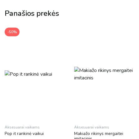
Panašios prekės
-50%
Aksesuarai vaikams
Aksesuarai vaikams
Pop it rankinė vaikui
Makiažo rikinys mergaitei
imitacinis