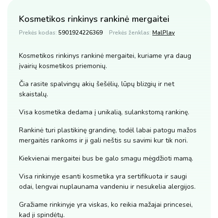
Kosmetikos rinkinys rankinė mergaitei
Prekės kodas:
5901924226369
Prekės ženklas:
MalPlay
Kosmetikos rinkinys rankinė mergaitei, kuriame yra daug
įvairių kosmetikos priemonių.
Čia rasite spalvingų akių šešėlių, lūpų blizgių ir net
skaistalų.
Visa kosmetika dedama į unikalią, sulankstomą rankinę.
Rankinė turi plastikinę grandinę, todėl labai patogu mažos
mergaitės rankoms ir ji gali neštis su savimi kur tik nori.
Kiekvienai mergaitei bus be galo smagu mėgdžioti mamą.
Visa rinkinyje esanti kosmetika yra sertifikuota ir saugi
odai, lengvai nuplaunama vandeniu ir nesukelia alergijos.
Gražiame rinkinyje yra viskas, ko reikia mažajai princesei,
kad ji spindėtų.