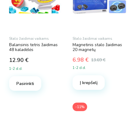
Stalo žaidimai vaikams
Stalo žaidimai vaikams
Balansinis tetris žaidimas
Magnetinis stalo žaidimas
48 kaladėlės
20 magnetų
6.98
€
12.90
€
13.69
€
Original
Current
1-2 d.d.
1-2 d.d.
price
price
was:
is:
Į krepšelį
13.69 €.
6.98 €.
Pasirinkti
-11%