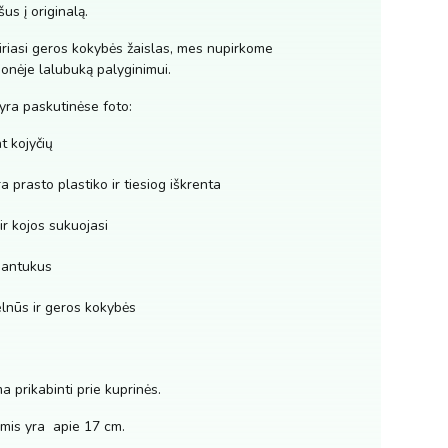
us į originalą.
riasi geros kokybės žaislas, mes nupirkome
įmonėje lalubuką palyginimui.
yra paskutinėse foto:
t kojyčių
ra prasto plastiko ir tiesiog iškrenta
r kojos sukuojasi
dantukus
lnūs ir geros kokybės
a prikabinti prie kuprinės.
mis yra apie 17 cm.