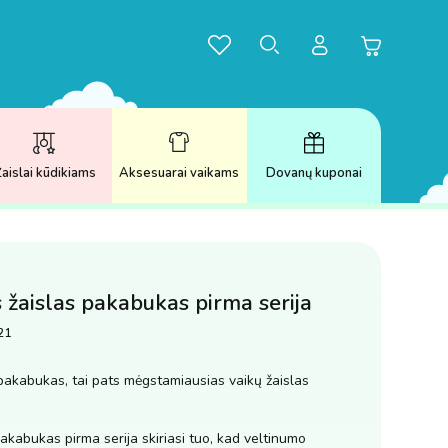
aislai kūdikiams
Aksesuarai vaikams
Dovanų kuponai
s žaislas pakabukas pirma serija
21
pakabukas, tai pats mėgstamiausias vaikų žaislas
pakabukas pirma serija skiriasi tuo, kad veltinumo