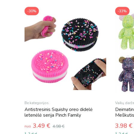
-30%
-33%
Be kategorijos
Vaikų darž
Antistresinis Squishy oreo didelė
Deimatin
letenėlė serija Pinch Family
Meškuti
3.49
€
3.98
€
4.98
€
nuo
Origina
Curren