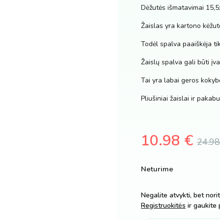
Dėžutės išmatavimai 15,5
Žaislas yra kartono kėžut
Todėl spalva paaiškėja ti
Žaislų spalva gali būti įvai
Tai yra labai geros kokyb
Pliušiniai žaislai ir pak
10.98
€
24.9
Original
Current
Neturime
price
price
Negalite atvykti, bet nori
was:
is:
Registruokitės
ir gaukite 