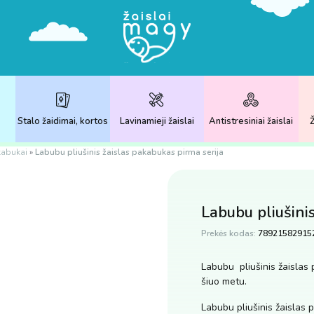
Stalo žaidimai, kortos
Lavinamieji žaislai
Antistresiniai žaislai
Ž
kabukai
»
Labubu pliušinis žaislas pakabukas pirma serija
Labubu pliušini
Prekės kodas:
78921582915
Labubu pliušinis žaislas 
šiuo metu.
Labubu pliušinis žaislas 