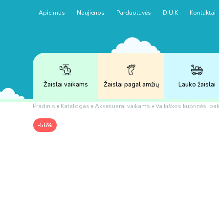
Apie mus
Naujienos
Parduotuvės
D.U.K
Kontaktai
Žaislai vaikams
Žaislai pagal amžių
Lauko žaislai
Pradinis
»
Katalogas
»
Aksesuarai vaikams
»
Vaikiškos kuprinės, pa
-56%