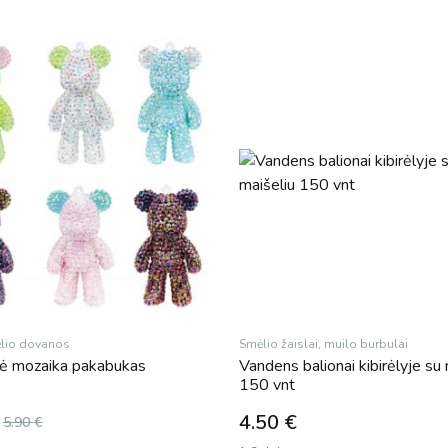
elio dovanos
Smėlio žaislai, muilo burbulai
ė mozaika pakabukas
Vandens balionai kibirėlyje su 
s
150 vnt
4.50
€
5.90
€
l
t