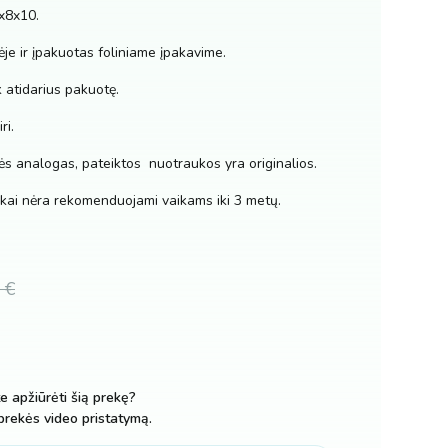
x8x10.
ėje ir įpakuotas foliniame įpakavime.
k atidarius pakuotę.
ri.
ės analogas, pateiktos nuotraukos yra originalios.
abukai nėra rekomenduojami vaikams iki 3 metų.
8
€
te apžiūrėti šią prekę?
prekės video pristatymą.