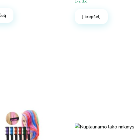
1-2 d.d.
šelį
Į krepšelį