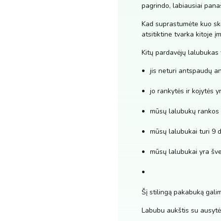
pagrindo, labiausiai panaš
Kad suprastumėte kuo ski
atsitiktine tvarka kitoje 
Kitų pardavėjų lalubukas 
jis neturi antspaudų an
jo rankytės ir kojytės y
mūsų lalubukų rankos i
mūsų lalubukai turi 9 
mūsų lalubukai yra šve
Šį stilingą pakabuką galim
Labubu aukštis su ausytė