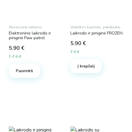
Aksesuarai vaikams
Vaikiškos kuprinės, pakabukai
Elektroninis laikrodis ir
Laikrodis ir piniginė FROZEN
piniginė Paw patrol
5.90
€
5.90
€
2 d.d.
1-2 d.d.
Į krepšelį
Pasirinkti