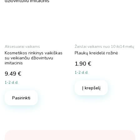
Aksesuarai vaikams
Žaislai vaikams nuo 10 iki14 metų
Kosmetikos rinkinys vaikiškas
Plaukų kreidelė rožinė
su veikiančiu džiovintuvu
imitacinis
1.90
€
9.49
€
1-2 d.d.
1-2 d.d.
Į krepšelį
Pasirinkti