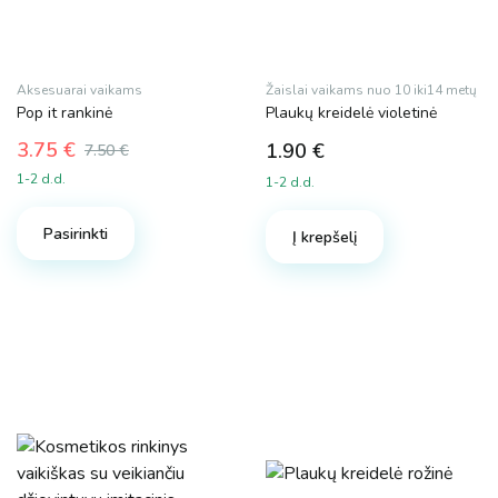
Aksesuarai vaikams
Žaislai vaikams nuo 10 iki14 metų
Pop it rankinė
Plaukų kreidelė violetinė
3.75
€
1.90
€
7.50
€
Original
Current
1-2 d.d.
1-2 d.d.
price
price
was:
is:
Pasirinkti
7.50 €.
3.75 €.
Į krepšelį