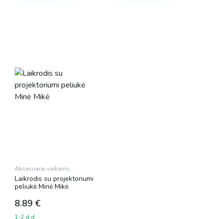
Aksesuarai vaikams
Laikrodis su projektoriumi
peliukė Minė Mikė
8.89
€
1-2 d.d.