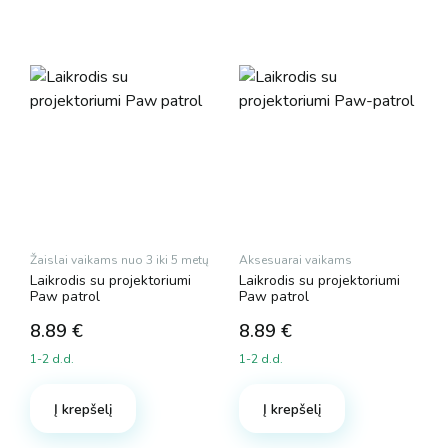
Žaislai vaikams nuo 3 iki 5 metų
Aksesuarai vaikams
Laikrodis su projektoriumi
Laikrodis su projektoriumi
Paw patrol
Paw patrol
8.89
€
8.89
€
1-2 d.d.
1-2 d.d.
Į krepšelį
Į krepšelį