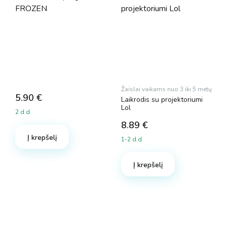
Žaislai vaikams nuo 3 iki 5 metų
5.90
€
Laikrodis su projektoriumi
Lol
2 d.d.
8.89
€
Į krepšelį
1-2 d.d.
Į krepšelį