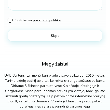
Sutinku su
privatumo politika
Magy žaislai
UAB Barteris, tai įmonė, kuri pradėjo savo veiklą dar 2010 metais.
Turime didelę patirtį apie tai, ko reikia skirtingo amžiaus vaikams.
Dirbame 3 fizinėse parduotuvese Klaipėdoje, Kretingoje ir
Gargžduose, visos parduodamos prekės yra vietoje, todėl galime
užtikrinti greitą pristatymą. Taip pat vykdome internetinę prekybą
pigu.lt, varle.lt platformose. Visada įsiklausome į savo pirkėjų
poreikius, nes jie yra pagrindinė varomoji jėga.