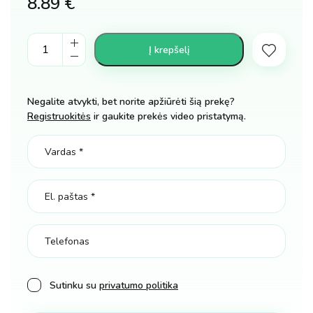
8.89
€
Laikrodis
Į krepšelį
su
projektoriumi
Frozen
Negalite atvykti, bet norite apžiūrėti šią prekę?
Elza
Registruokitės
ir gaukite prekės video pristatymą.
ir
Ana
kiekis
Sutinku su
privatumo politika