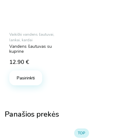
Vaikiški vandens šautuvai,
lankai, kardai
Vandens šautuvas su
kuprine
12.90
€
Pasirinkti
Panašios prekės
TOP