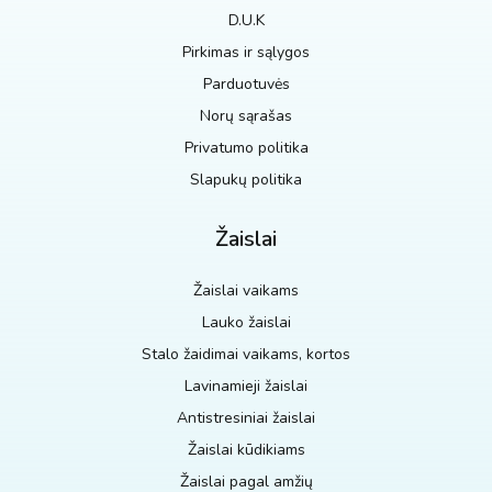
D.U.K
Pirkimas ir sąlygos
Parduotuvės
Norų sąrašas
Privatumo politika
Slapukų politika
Žaislai
Žaislai vaikams
Lauko žaislai
Stalo žaidimai vaikams, kortos
Lavinamieji žaislai
Antistresiniai žaislai
Žaislai kūdikiams
Žaislai pagal amžių