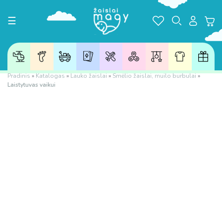
Toggle navigation
☰
Pradinis
»
Katalogas
»
Lauko žaislai
»
Smėlio žaislai, muilo burbulai
»
Laistytuvas vaikui