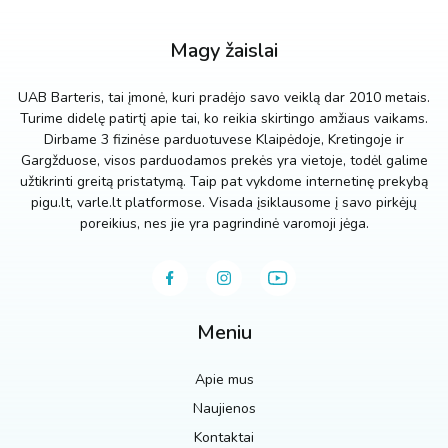
Magy žaislai
UAB Barteris, tai įmonė, kuri pradėjo savo veiklą dar 2010 metais.
Turime didelę patirtį apie tai, ko reikia skirtingo amžiaus vaikams.
Dirbame 3 fizinėse parduotuvese Klaipėdoje, Kretingoje ir
Gargžduose, visos parduodamos prekės yra vietoje, todėl galime
užtikrinti greitą pristatymą. Taip pat vykdome internetinę prekybą
pigu.lt, varle.lt platformose. Visada įsiklausome į savo pirkėjų
poreikius, nes jie yra pagrindinė varomoji jėga.
Meniu
Apie mus
Naujienos
Kontaktai