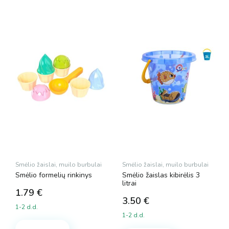
Smėlio žaislai, muilo burbulai
Smėlio žaislai, muilo burbulai
Smėlio formelių rinkinys
Smėlio žaislas kibirėlis 3
litrai
1.79
€
3.50
€
1-2 d.d.
1-2 d.d.