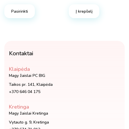
This
product
Pasirinkti
Į krepšelį
has
multiple
variants.
The
options
may
Kontaktai
be
chosen
Klaipėda
on
Magy žaislai PC BIG
the
Taikos pr. 141, Klaipėda
product
+370 646 04 175
page
Kretinga
Magy žaislai Kretinga
Vytauto g. 9, Kretinga