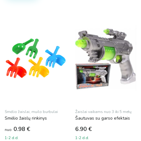
Smėlio žaislai, muilo burbulai
Žaislai vaikams nuo 3 iki 5 metų
Smėlio žaislų rinkinys
Šautuvas su garso efektais
0.98
€
6.90
€
nuo
1-2 d.d.
1-2 d.d.