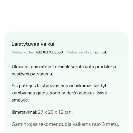
Laistytuvas vaikui
Prekės kodas:
4823037605668
Prekės ženklas:
Technok
Ukrainos gamintojo Technok sertifikuota produkcija
pasižymi patvarumu.
Šis patogus laistytuvas puikiai tinkamas laistyti
kambarines gėles, sodo ar daržo augalus, žaisti
smėlyje.
27 х 20 х 12 cm.
Išmatavimai:
Gamintojas rekomenduoja vaikams nuo 3 metų.