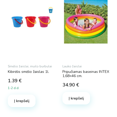
Smėlio žaislai, muilo burbulai
Lauko žaislai
Kibirėlis smėlio žaislas 1l.
Pripučiamas baseinas INTEX
1,68×46 cm.
1.39
€
34.90
€
1-2 d.d.
Į krepšelį
Į krepšelį