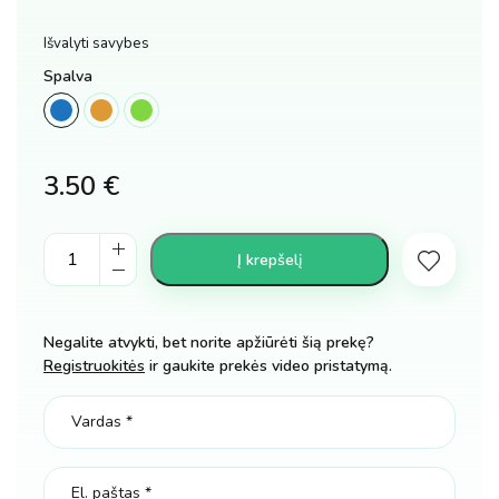
Išvalyti savybes
Spalva
3.50
€
Laistytuvas
Į krepšelį
vaikui
kiekis
Negalite atvykti, bet norite apžiūrėti šią prekę?
Registruokitės
ir gaukite prekės video pristatymą.