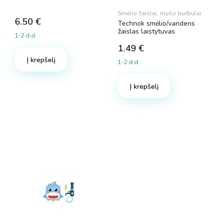
Smėlio žaislai, muilo burbulai
6.50
€
Technok smėlio/vandens
žaislas laistytuvas
1-2 d.d.
1.49
€
Į krepšelį
1-2 d.d.
Į krepšelį