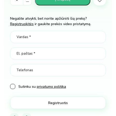
piešimo
lenta
mozaika
Negalite atvykti, bet norite apžiūrėti šią prekę?
Kiškis
Registruokitės
ir gaukite prekės video pristatymą.
spalva
rožinė
2
dydžiai
kiekis
Sutinku su
privatumo politika
Facebook
Pinterest