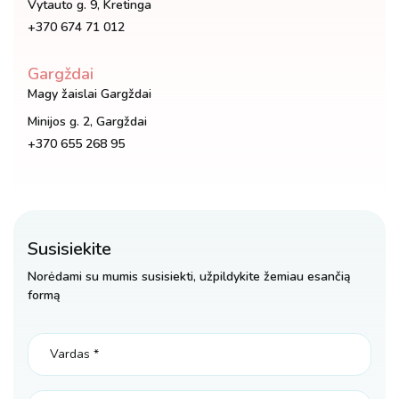
Vytauto g. 9, Kretinga
+370 674 71 012
Gargždai
Magy žaislai Gargždai
Minijos g. 2, Gargždai
+370 655 268 95
Susisiekite
Norėdami su mumis susisiekti, užpildykite žemiau esančią
formą