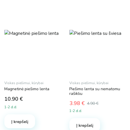
Viskas piešimui, kūrybai
Viskas piešimui, kūrybai
Magnetinė piešimo lenta
Piešimo lenta su nematomu
rašikliu
10.90
€
3.98
€
4.90
€
1-2 d.d.
Original
Current
1-2 d.d.
price
price
was:
is:
Į krepšelį
Į krepšelį
4.90 €.
3.98 €.