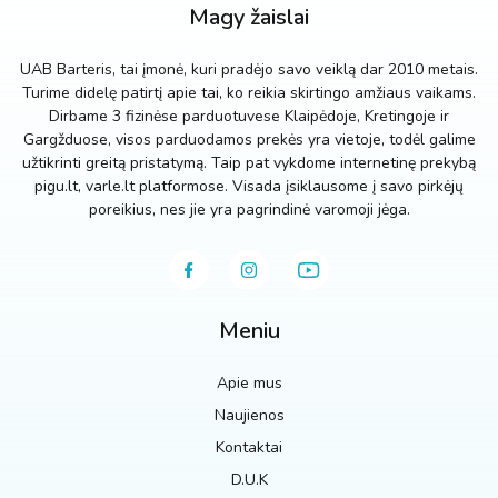
Magy žaislai
UAB Barteris, tai įmonė, kuri pradėjo savo veiklą dar 2010 metais.
Turime didelę patirtį apie tai, ko reikia skirtingo amžiaus vaikams.
Dirbame 3 fizinėse parduotuvese Klaipėdoje, Kretingoje ir
Gargžduose, visos parduodamos prekės yra vietoje, todėl galime
užtikrinti greitą pristatymą. Taip pat vykdome internetinę prekybą
pigu.lt, varle.lt platformose. Visada įsiklausome į savo pirkėjų
poreikius, nes jie yra pagrindinė varomoji jėga.
Meniu
Apie mus
Naujienos
Kontaktai
D.U.K