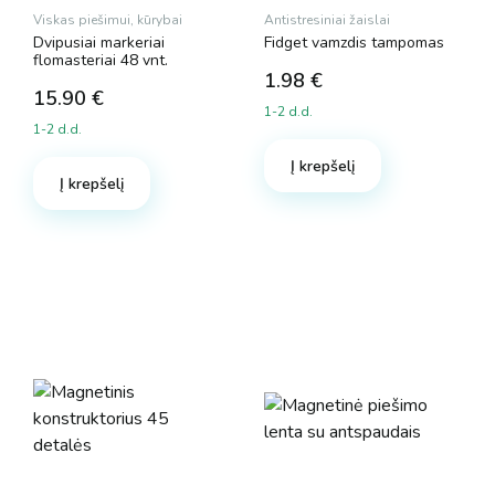
Viskas piešimui, kūrybai
Antistresiniai žaislai
Dvipusiai markeriai
Fidget vamzdis tampomas
flomasteriai 48 vnt.
1.98
€
15.90
€
1-2 d.d.
1-2 d.d.
Į krepšelį
Į krepšelį