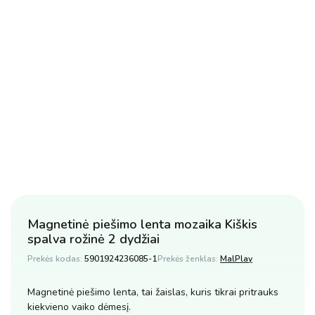
Magnetinė piešimo lenta mozaika Kiškis
spalva rožinė 2 dydžiai
Prekės kodas:
5901924236085-1
Prekės ženklas:
MalPlay
Magnetinė piešimo lenta, tai žaislas, kuris tikrai pritrauks
kiekvieno vaiko dėmesį.