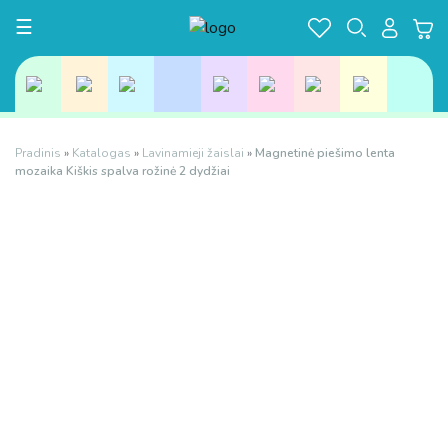
Toggle navigation
☰
Pradinis
»
Katalogas
»
Lavinamieji žaislai
»
Magnetinė piešimo lenta
mozaika Kiškis spalva rožinė 2 dydžiai