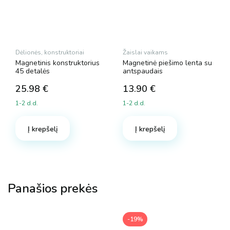
Dėlionės, konstruktoriai
Žaislai vaikams
Magnetinis konstruktorius
Magnetinė piešimo lenta su
45 detalės
antspaudais
25.98
€
13.90
€
1-2 d.d.
1-2 d.d.
Į krepšelį
Į krepšelį
Panašios prekės
-19%