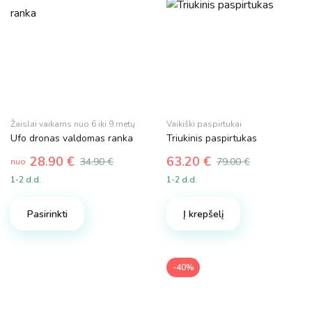
Žaislai vaikams nuo 6 iki 9 metų
Vaikiški paspirtukai
Ufo dronas valdomas ranka
Triukinis paspirtukas
28.90
€
63.20
€
34.90
€
79.00
€
nuo
Original
Current
1-2 d.d.
1-2 d.d.
price
price
This
was:
is:
product
Pasirinkti
Į krepšelį
79.00 €.
63.20 €.
has
multiple
variants.
-40%
The
options
may