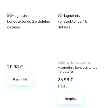
Dėlionės, konstruktoriai
20.98
€
Magnetinis konstruktorius
45 detalės
25.98
€
Pasirinkti
1-2 d.d.
Į krepšelį