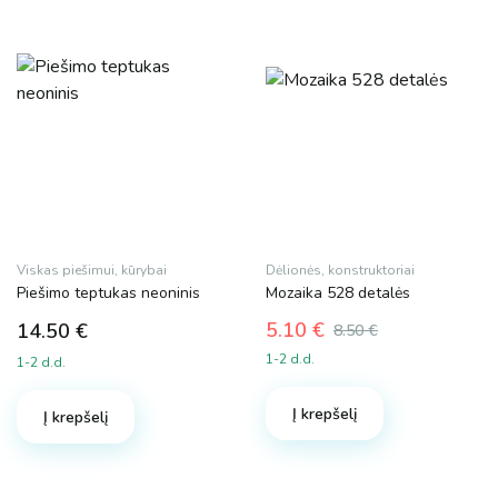
be
chosen
on
the
product
page
Viskas piešimui, kūrybai
Dėlionės, konstruktoriai
Piešimo teptukas neoninis
Mozaika 528 detalės
5.10
€
14.50
€
8.50
€
Original
Current
1-2 d.d.
1-2 d.d.
price
price
was:
is:
Į krepšelį
8.50 €.
5.10 €.
Į krepšelį