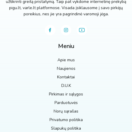
užtikrinti greitą pristatymą. Taip pat vykdome internetinę prekybą
pigu.lt, varle.lt platformose. Visada įsiklausome į savo pirkėjų
poreikius, nes jie yra pagrindinė varomoji jėga.
Meniu
Apie mus
Naujienos
Kontaktai
D.U.K
Pirkimas ir sąlygos
Parduotuvės
Norų sąrašas
Privatumo politika
Slapukų politika