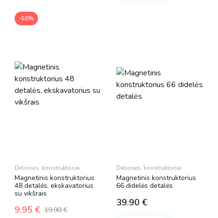
-50%
Dėlionės, konstruktoriai
Dėlionės, konstruktoriai
Magnetinis konstruktorius
Magnetinis konstruktorius
48 detalės, ekskavatorius
66 didelės detalės
su vikšrais
39.90
€
9.95
€
19.90
€
Original
Current