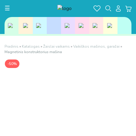
Toggle navigation
☰
Pradinis
»
Katalogas
»
Žaislai vaikams
»
Vaikiškos mašinos, garažai
»
Magnetinis konstruktorius mašina
-50%