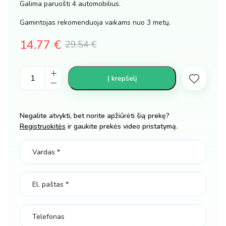
Galima paruošti 4 automobilius.
Gamintojas rekomenduoja vaikams nuo 3 metų.
14.77
€
29.54
€
Original
Current
Magnetinis
price
price
Į krepšelį
konstruktorius
was:
is:
mašina
kiekis
29.54 €.
14.77 €.
Negalite atvykti, bet norite apžiūrėti šią prekę?
Registruokitės
ir gaukite prekės video pristatymą.