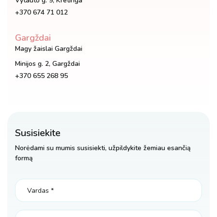
Vytauto g. 9, Kretinga
+370 674 71 012
Gargždai
Magy žaislai Gargždai
Minijos g. 2, Gargždai
+370 655 268 95
Susisiekite
Norėdami su mumis susisiekti, užpildykite žemiau esančią
formą