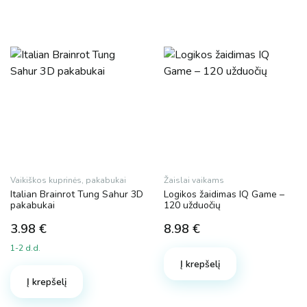
Vaikiškos kuprinės, pakabukai
Žaislai vaikams
Italian Brainrot Tung Sahur 3D
Logikos žaidimas IQ Game –
pakabukai
120 užduočių
3.98
€
8.98
€
1-2 d.d.
Į krepšelį
Į krepšelį