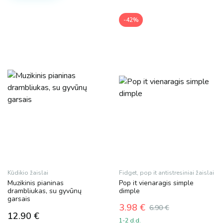
-42%
Kūdikio žaislai
Fidget, pop it antistresiniai žaislai
Muzikinis pianinas
Pop it vienaragis simple
drambliukas, su gyvūnų
dimple
garsais
3.98
€
6.90
€
12.90
€
Original
Current
1-2 d.d.