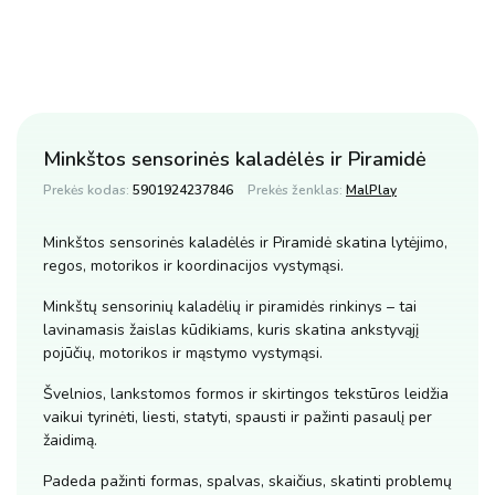
Minkštos sensorinės kaladėlės ir Piramidė
Prekės kodas:
5901924237846
Prekės ženklas:
MalPlay
Minkštos sensorinės kaladėlės ir Piramidė skatina lytėjimo,
regos, motorikos ir koordinacijos vystymąsi.
Minkštų sensorinių kaladėlių ir piramidės rinkinys – tai
lavinamasis žaislas kūdikiams, kuris skatina ankstyvąjį
pojūčių, motorikos ir mąstymo vystymąsi.
Švelnios, lankstomos formos ir skirtingos tekstūros leidžia
vaikui tyrinėti, liesti, statyti, spausti ir pažinti pasaulį per
žaidimą.
Padeda pažinti formas, spalvas, skaičius, skatinti problemų