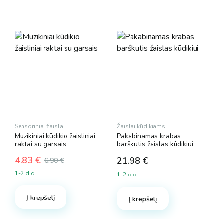
may
be
chosen
on
the
product
page
Sensoriniai žaislai
Žaislai kūdikiams
Muzikiniai kūdikio žaisliniai
Pakabinamas krabas
raktai su garsais
barškutis žaislas kūdikiui
4.83
€
21.98
€
6.90
€
Original
Current
1-2 d.d.
1-2 d.d.
price
price
was:
is:
Į krepšelį
6.90 €.
4.83 €.
Į krepšelį