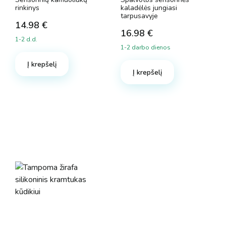
rinkinys
kaladėlės jungiasi
tarpusavyje
14.98
€
16.98
€
1-2 d.d.
1-2 darbo dienos
Į krepšelį
Į krepšelį