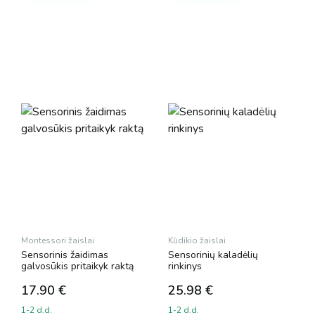
Montessori žaislai
Kūdikio žaislai
Sensorinis žaidimas
Sensorinių kaladėlių
galvosūkis pritaikyk raktą
rinkinys
17.90
€
25.98
€
1-2 d.d.
1-2 d.d.