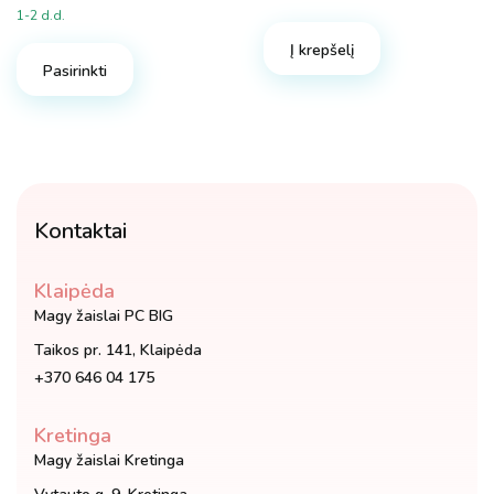
price
price
1-2 d.d.
was:
is:
Į krepšelį
6.90 €.
3.98 €.
Pasirinkti
Kontaktai
Klaipėda
Magy žaislai PC BIG
Taikos pr. 141, Klaipėda
+370 646 04 175
Kretinga
Magy žaislai Kretinga