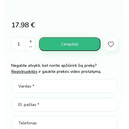
17.98
€
Minkštos
Į krepšelį
sensorinės
kaladėlės
ir
Negalite atvykti, bet norite apžiūrėti šią prekę?
Piramidė
Registruokitės
ir gaukite prekės video pristatymą.
kiekis