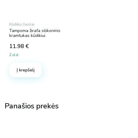
Kūdikio žaislai
Tampoma žirafa silikoninis
kramtukas kūdikiui
11.98
€
2 d.d.
Į krepšelį
Panašios prekės