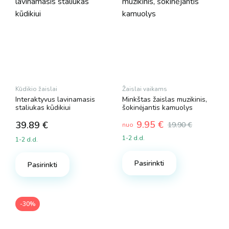
Kūdikio žaislai
Žaislai vaikams
Interaktyvus lavinamasis
Minkštas žaislas muzikinis,
staliukas kūdikiui
šokinėjantis kamuolys
9.95
€
39.89
€
19.90
€
nuo
1-2 d.d.
1-2 d.d.
This
product
Pasirinkti
Pasirinkti
has
multiple
variants.
-30%
The
options