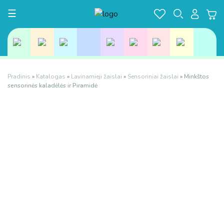
Toggle navigation
☰
Pradinis
»
Katalogas
»
Lavinamieji žaislai
»
Sensoriniai žaislai
»
Minkštos
sensorinės kaladėlės ir Piramidė