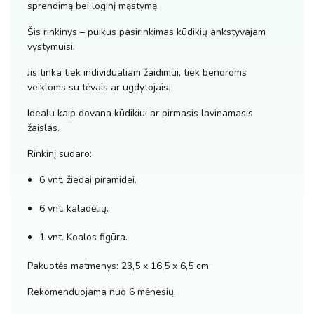
sprendimą bei loginį mąstymą.
Šis rinkinys – puikus pasirinkimas kūdikių ankstyvajam
vystymuisi.
Jis tinka tiek individualiam žaidimui, tiek bendroms
veikloms su tėvais ar ugdytojais.
Idealu kaip dovana kūdikiui ar pirmasis lavinamasis
žaislas.
Rinkinį sudaro:
6 vnt. žiedai piramidei.
6 vnt. kaladėlių.
1 vnt. Koalos figūra.
Pakuotės matmenys: 23,5 x 16,5 x 6,5 cm
Rekomenduojama nuo 6 mėnesių.