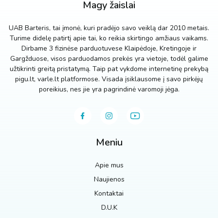
Magy žaislai
UAB Barteris, tai įmonė, kuri pradėjo savo veiklą dar 2010 metais.
Turime didelę patirtį apie tai, ko reikia skirtingo amžiaus vaikams.
Dirbame 3 fizinėse parduotuvese Klaipėdoje, Kretingoje ir
Gargžduose, visos parduodamos prekės yra vietoje, todėl galime
užtikrinti greitą pristatymą. Taip pat vykdome internetinę prekybą
pigu.lt, varle.lt platformose. Visada įsiklausome į savo pirkėjų
poreikius, nes jie yra pagrindinė varomoji jėga.
Meniu
Apie mus
Naujienos
Kontaktai
D.U.K