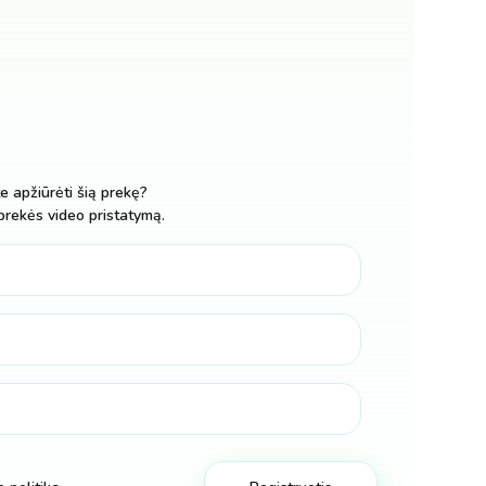
te apžiūrėti šią prekę?
prekės video pristatymą.