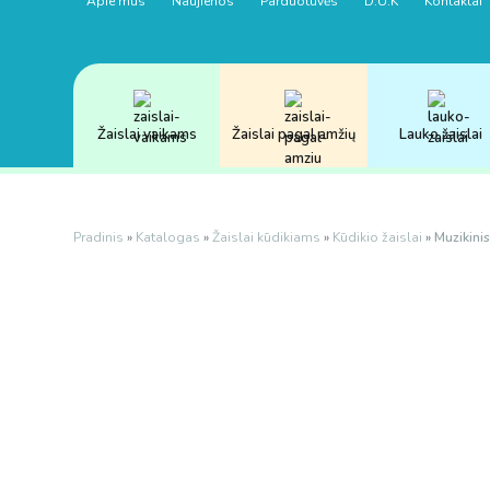
Apie mus
Naujienos
Parduotuvės
D.U.K
Kontaktai
Žaislai vaikams
Žaislai pagal amžių
Lauko žaislai
Pradinis
»
Katalogas
»
Žaislai kūdikiams
»
Kūdikio žaislai
»
Muzikinis