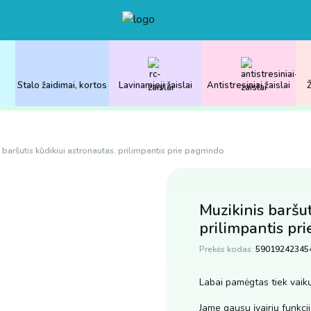
Stalo žaidimai, kortos
Lavinamieji žaislai
Antistresiniai žaislai
Ž
 baršutis kūdikiui astronautas, prilimpantis prie pagrrindo
Muzikinis baršut
prilimpantis pr
Prekės kodas:
59019242345
Labai pamėgtas tiek vaikų
Jame gausu įvairių funkci