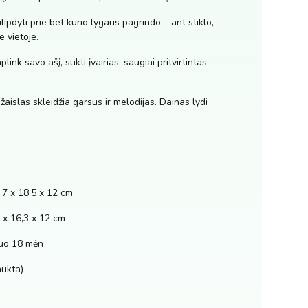
lipdyti prie bet kurio lygaus pagrindo – ant stiklo,
e vietoje.
ink savo ašį, sukti įvairias, saugiai pritvirtintas
, žaislas skleidžia garsus ir melodijas. Dainas lydi
7 x 18,5 x 12 cm
2 x 16,3 x 12 cm
nuo 18 mėn
aukta)