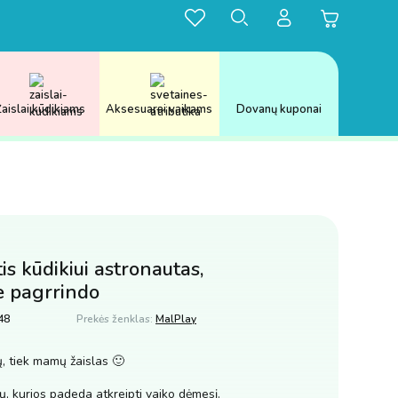
aislai kūdikiams
Aksesuarai vaikams
Dovanų kuponai
is kūdikiui astronautas,
ie pagrrindo
48
Prekės ženklas:
MalPlay
, tiek mamų žaislas 🙂
jų, kurios padeda atkreipti vaiko dėmesį.