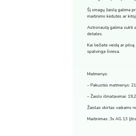
Šį smagų žaislą galima pri
maitinimo kėdutės ar kitoj
Astronautą galima sukti apl
detales.
Kai liečiate veidą ar pilvą
spalvinga šviesa.
Matmenys:
– Pakuotės matmenys: 21,
– Žaislo išmatavimai: 19,
Žaislas skirtas vaikams 
Maitinimas: 3x AG 13 (įtr