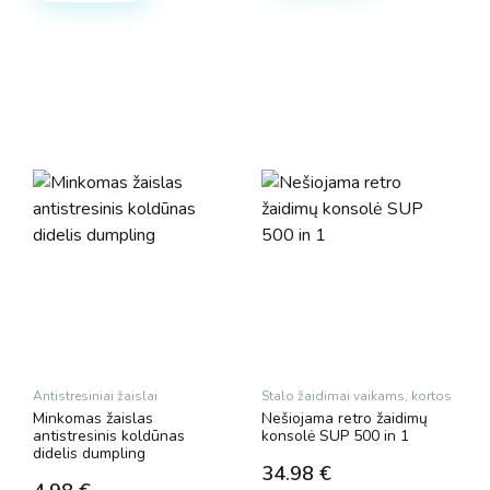
Antistresiniai žaislai
Stalo žaidimai vaikams, kortos
Minkomas žaislas
Nešiojama retro žaidimų
antistresinis koldūnas
konsolė SUP 500 in 1
didelis dumpling
34.98
€