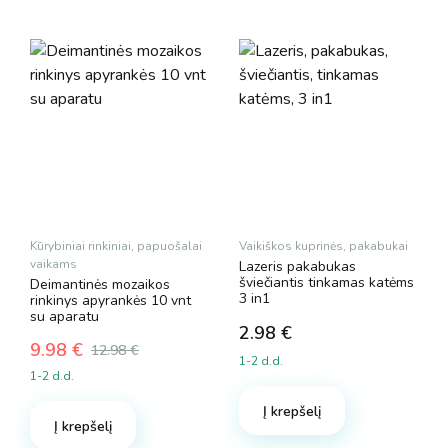
Kūrybiniai rinkiniai, papuošalai
Vaikiškos kuprinės, pakabukai
vaikams
Lazeris pakabukas
šviečiantis tinkamas katėms
Deimantinės mozaikos
3 in1
rinkinys apyrankės 10 vnt
su aparatu
2.98
€
9.98
€
12.98
€
1-2 d.d.
Original
Current
1-2 d.d.
price
price
was:
is:
Į krepšelį
Į krepšelį
12.98 €.
9.98 €.