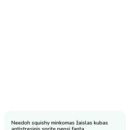
Needoh squishy minkomas žaislas kubas
antistresinis sprite pepsi fanta