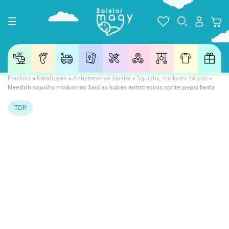
Toggle navigation
☰
Pradinis
»
Katalogas
»
Antistresiniai žaislai
»
Squishy, minkomi žaislai
»
Needoh squishy minkomas žaislas kubas antistresinis sprite pepsi fanta
TOP