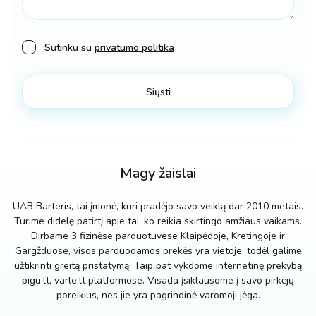
Sutinku su
privatumo politika
Magy žaislai
UAB Barteris, tai įmonė, kuri pradėjo savo veiklą dar 2010 metais.
Turime didelę patirtį apie tai, ko reikia skirtingo amžiaus vaikams.
Dirbame 3 fizinėse parduotuvese Klaipėdoje, Kretingoje ir
Gargžduose, visos parduodamos prekės yra vietoje, todėl galime
užtikrinti greitą pristatymą. Taip pat vykdome internetinę prekybą
pigu.lt, varle.lt platformose. Visada įsiklausome į savo pirkėjų
poreikius, nes jie yra pagrindinė varomoji jėga.