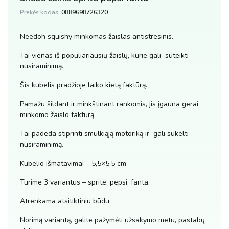
Prekės kodas:
0889698726320
Needoh squishy minkomas žaislas antistresinis.
Tai vienas iš populiariausių žaislų, kurie gali suteikti
nusiraminimą.
Šis kubelis pradžioje laiko kietą faktūrą.
Pamažu šildant ir minkštinant rankomis, jis įgauna gerai
minkomo žaislo faktūrą.
Tai padeda stiprinti smulkiąją motoriką ir gali sukelti
nusiraminimą.
Kubelio išmatavimai – 5,5×5,5 cm.
Turime 3 variantus – sprite, pepsi, fanta.
Atrenkama atsitiktiniu būdu.
Norimą variantą, galite pažymėti užsakymo metu, pastabų