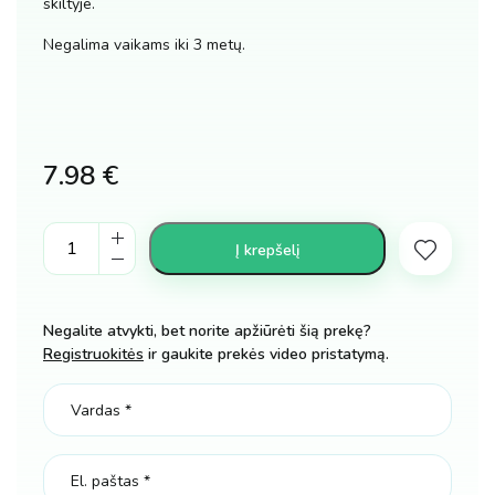
skiltyje.
Negalima vaikams iki 3 metų.
7.98
€
Needoh
Į krepšelį
squishy
minkomas
žaislas
Negalite atvykti, bet norite apžiūrėti šią prekę?
kubas
Registruokitės
ir gaukite prekės video pristatymą.
antistresinis
sprite
pepsi
fanta
kiekis