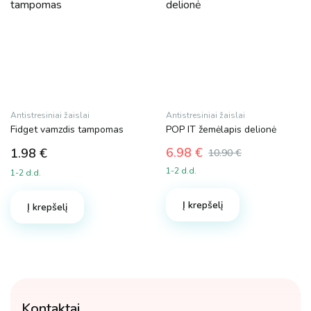
Antistresiniai žaislai
Antistresiniai žaislai
Fidget vamzdis tampomas
POP IT žemėlapis delionė
6.98
€
1.98
€
10.90
€
Original
Current
1-2 d.d.
1-2 d.d.
price
price
was:
is:
Į krepšelį
10.90 €.
6.98 €.
Į krepšelį
Kontaktai