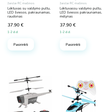
žaislai RC mašinos
žaislai RC mašinos
Lėktuvas su valdymo pultu,
Lėktuvassu valdymo pultu,
LED šviesos, pakraunamas,
LED šviesos pakraunamas,
raudonas
mėlynas
37.90
€
37.90
€
1-2 d.d.
1-2 d.d.
Pasirinkti
Pasirinkti