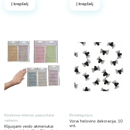
Į krepšelį
Į krepšelį
30.98 €.
25.98 €.
25.98 €.
19.45 €.
Kūrybiniai rinkiniai, papuošalai
Be kategorijos
vaikams
Vorai helovino dekoracija, 10
vnt.
Klijuojami veido akmenukai