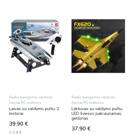
Radio bangomis valdomi
Radio bangomis valdomi
žaislai RC mašinos
žaislai RC mašinos
Laivas su valdymo pultu, 2
Lėktuvas su valdymo pultu,
motorai
LED šviesos pakraunamas,
geltonas
39.90
€
37.90
€
1-2 d.d.