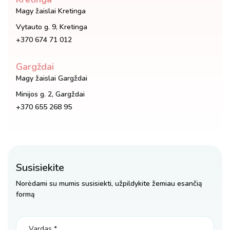
Magy žaislai Kretinga
Vytauto g. 9, Kretinga
+370 674 71 012
Gargždai
Magy žaislai Gargždai
Minijos g. 2, Gargždai
+370 655 268 95
Susisiekite
Norėdami su mumis susisiekti, užpildykite žemiau esančią
formą