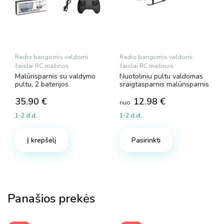
Radio bangomis valdomi
Radio bangomis valdomi
žaislai RC mašinos
žaislai RC mašinos
Malūnsparnis su valdymo
Nuotoliniu pultu valdomas
pultu, 2 baterijos
sraigtasparnis malūnsparnis
35.90
€
12.98
€
nuo
1-2 d.d.
1-2 d.d.
This
product
Į krepšelį
Pasirinkti
has
multiple
variants.
The
Panašios prekės
options
may
be