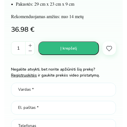
Pakuotės: 29 cm x 23 cm x 9 cm
Rekomenduojamas amžius: nuo 14 metų
36.98
€
Nuotoliniu
Į krepšelį
būdu
valdomas
laivas
Negalite atvykti, bet norite apžiūrėti šią prekę?
kateris
Registruokitės
ir gaukite prekės video pristatymą.
30
km/h
kiekis