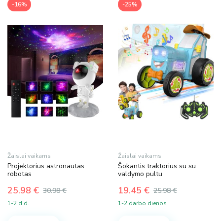
-16%
-25%
chosen
on
the
product
page
Žaislai vaikams
Žaislai vaikams
Projektorius astronautas
Šokantis traktorius su su
robotas
valdymo pultu
25.98
€
19.45
€
30.98
€
25.98
€
Original
Current
Original
Current
1-2 d.d.
1-2 darbo dienos
price
price
price
price
was:
is:
was:
is: