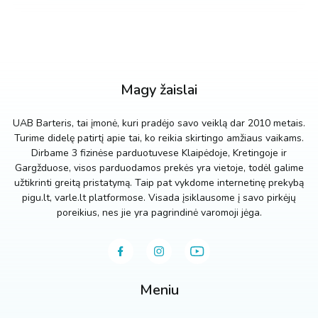
Magy žaislai
UAB Barteris, tai įmonė, kuri pradėjo savo veiklą dar 2010 metais.
Turime didelę patirtį apie tai, ko reikia skirtingo amžiaus vaikams.
Dirbame 3 fizinėse parduotuvese Klaipėdoje, Kretingoje ir
Gargžduose, visos parduodamos prekės yra vietoje, todėl galime
užtikrinti greitą pristatymą. Taip pat vykdome internetinę prekybą
pigu.lt, varle.lt platformose. Visada įsiklausome į savo pirkėjų
poreikius, nes jie yra pagrindinė varomoji jėga.
Meniu