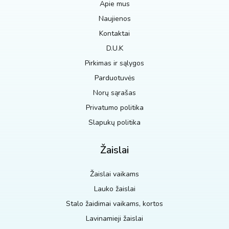
Apie mus
Naujienos
Kontaktai
D.U.K
Pirkimas ir sąlygos
Parduotuvės
Norų sąrašas
Privatumo politika
Slapukų politika
Žaislai
Žaislai vaikams
Lauko žaislai
Stalo žaidimai vaikams, kortos
Lavinamieji žaislai