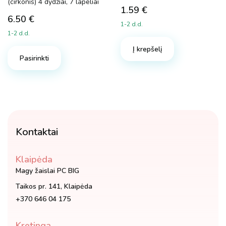
(cirkonis) 4 dydžiai, 7 lapeliai
1.59
€
6.50
€
1-2 d.d.
1-2 d.d.
Į krepšelį
Pasirinkti
Kontaktai
Klaipėda
Magy žaislai PC BIG
Taikos pr. 141, Klaipėda
+370 646 04 175
Kretinga