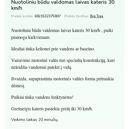
Nuotoliniu būdu valdomas laivas kateris 30
km/h
Prekės kodas:
6921532375807
Prekės ženklas:
Big Tree
Nuotoliniu būdu valdomas laivas kateris 30 km/h , puiki
pramoga kiekvienam.
Idealiai tinka kelionei prie vandens ar baseino.
Vairavimo motorinė valtis turi specialią konstrukciją, kuri
neleidžia vandeniui patekti į vidų.
Išvaizda, supaprastinta motorinės valties forma pritraukia
dėmesį.
Puikiai tinka vandens lenktynėms!
Greitaeigis kateris pasiekia greitį iki 30 km/h.
Veikimo laikas 20 minučių.