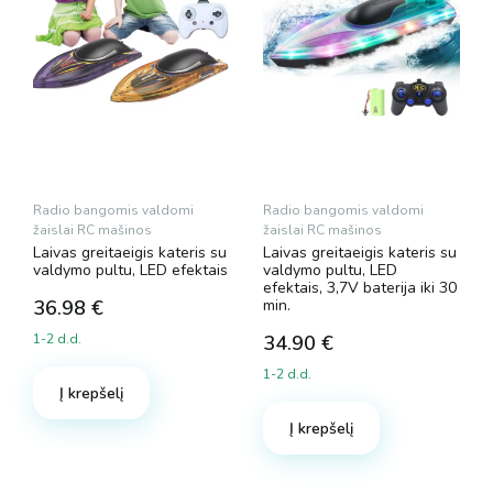
Radio bangomis valdomi
Radio bangomis valdomi
žaislai RC mašinos
žaislai RC mašinos
Laivas greitaeigis kateris su
Laivas greitaeigis kateris su
valdymo pultu, LED efektais
valdymo pultu, LED
efektais, 3,7V baterija iki 30
36.98
€
min.
1-2 d.d.
34.90
€
1-2 d.d.
Į krepšelį
Į krepšelį