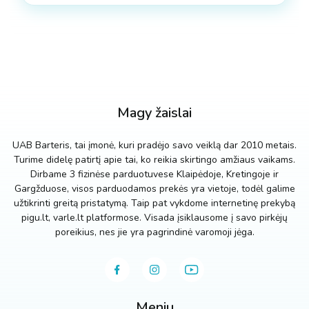
Magy žaislai
UAB Barteris, tai įmonė, kuri pradėjo savo veiklą dar 2010 metais.
Turime didelę patirtį apie tai, ko reikia skirtingo amžiaus vaikams.
Dirbame 3 fizinėse parduotuvese Klaipėdoje, Kretingoje ir
Gargžduose, visos parduodamos prekės yra vietoje, todėl galime
užtikrinti greitą pristatymą. Taip pat vykdome internetinę prekybą
pigu.lt, varle.lt platformose. Visada įsiklausome į savo pirkėjų
poreikius, nes jie yra pagrindinė varomoji jėga.
Meniu