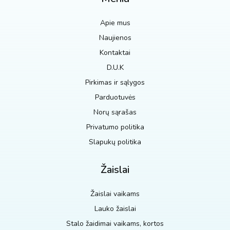
Apie mus
Naujienos
Kontaktai
D.U.K
Pirkimas ir sąlygos
Parduotuvės
Norų sąrašas
Privatumo politika
Slapukų politika
Žaislai
Žaislai vaikams
Lauko žaislai
Stalo žaidimai vaikams, kortos