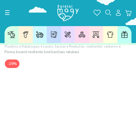
Toggle navigation
☰
Pradinis
»
Katalogas
»
Lauko žaislai
»
Riedučiai, riedlentės vaikams
»
Penny board riedlentė šviečiančiais ratukais
-29%