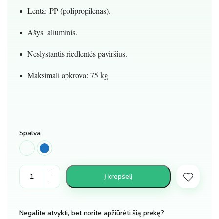
Lenta: PP (polipropilenas).
Ašys: aliuminis.
Neslystantis riedlentės paviršius.
Maksimali apkrova: 75 kg.
Spalva
Penny
Į krepšelį
board
riedlentė
šviečiančiais
Negalite atvykti, bet norite apžiūrėti šią prekę?
ratukais