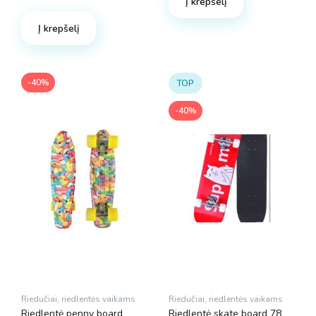
Į krepšelį
Į krepšelį
-40%
TOP
-40%
Riedučiai, riedlentės vaikams
Riedučiai, riedlentės vaikams
Riedlentė penny board
Riedlentė skate board 78