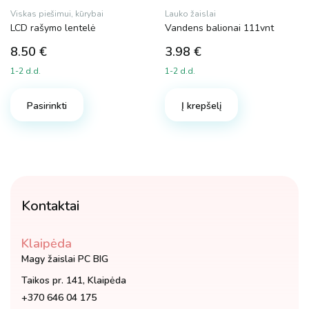
Viskas piešimui, kūrybai
Lauko žaislai
LCD rašymo lentelė
Vandens balionai 111vnt
8.50
€
3.98
€
1-2 d.d.
1-2 d.d.
Pasirinkti
Į krepšelį
Kontaktai
Klaipėda
Magy žaislai PC BIG
Taikos pr. 141, Klaipėda
+370 646 04 175