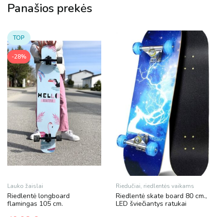
Panašios prekės
TOP
-28%
Lauko žaislai
Riedučiai, riedlentės vaikams
Riedlentė longboard
Riedlentė skate board 80 cm.,
flamingas 105 cm.
LED šviečiantys ratukai