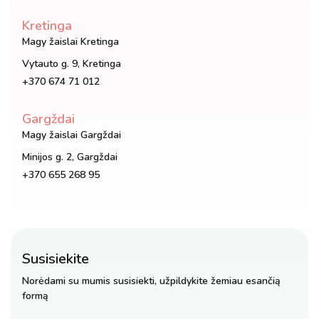
Kretinga
Magy žaislai Kretinga
Vytauto g. 9, Kretinga
+370 674 71 012
Gargždai
Magy žaislai Gargždai
Minijos g. 2, Gargždai
+370 655 268 95
Susisiekite
Norėdami su mumis susisiekti, užpildykite žemiau esančią
formą