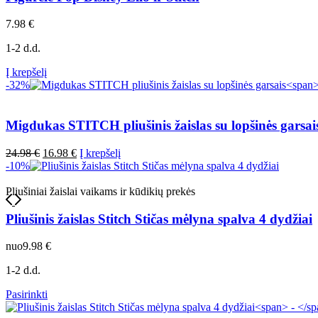
7.98
€
1-2 d.d.
Į krepšelį
-32%
Migdukas STITCH pliušinis žaislas su lopšinės garsai
Original
Current
24.98
€
16.98
€
Į krepšelį
price
price
-10%
was:
is:
24.98 €.
16.98 €.
Pliušiniai žaislai vaikams ir kūdikių prekės
Pliušinis žaislas Stitch Stičas mėlyna spalva 4 dydžiai
nuo
9.98
€
1-2 d.d.
This
Pasirinkti
product