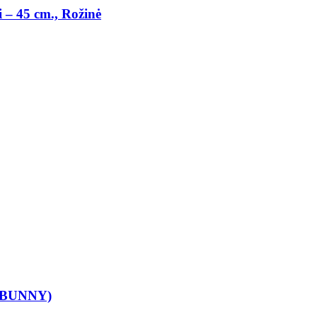
i
–
45 cm., Rožinė
SH BUNNY)