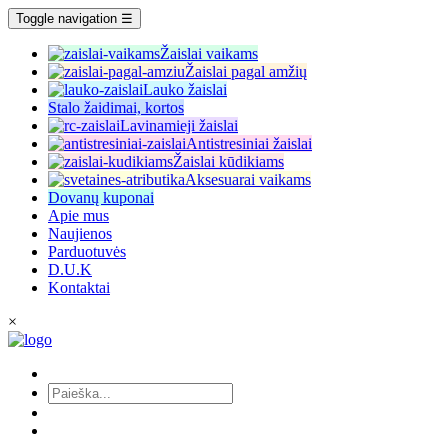
Toggle navigation
☰
Žaislai vaikams
Žaislai pagal amžių
Lauko žaislai
Stalo žaidimai, kortos
Lavinamieji žaislai
Antistresiniai žaislai
Žaislai kūdikiams
Aksesuarai vaikams
Dovanų kuponai
Apie mus
Naujienos
Parduotuvės
D.U.K
Kontaktai
×