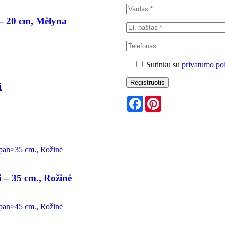
–
20 cm, Mėlyna
Sutinku su
privatumo pol
i
Facebook
Pinterest
i
–
35 cm., Rožinė