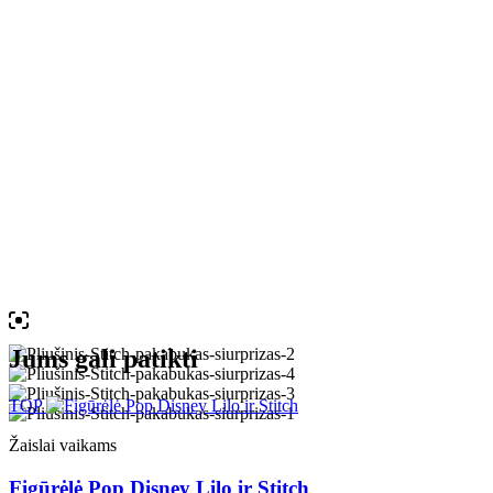
Jums gali patikti
TOP
Žaislai vaikams
Figūrėlė Pop Disney Lilo ir Stitch