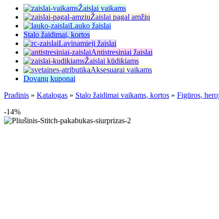
Žaislai vaikams
Žaislai pagal amžių
Lauko žaislai
Stalo žaidimai, kortos
Lavinamieji žaislai
Antistresiniai žaislai
Žaislai kūdikiams
Aksesuarai vaikams
Dovanų kuponai
Pradinis
»
Katalogas
»
Stalo žaidimai vaikams, kortos
»
Figūros, hero
-14%