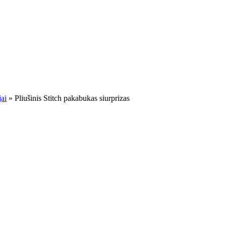
jai
»
Pliušinis Stitch pakabukas siurprizas