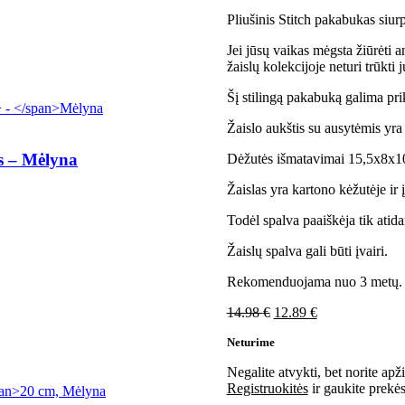
Pliušinis Stitch pakabukas siur
Jei jūsų vaikas mėgsta žiūrėti a
žaislų kolekcijoje neturi trūkti
Šį stilingą pakabuką galima prik
Žaislo aukštis su ausytėmis yr
s
–
Mėlyna
Dėžutės išmatavimai 15,5x8x1
Žaislas yra kartono kėžutėje ir
Todėl spalva paaiškėja tik atida
Žaislų spalva gali būti įvairi.
Rekomenduojama nuo 3 metų.
Original
Current
14.98
€
12.89
€
price
price
Neturime
was:
is:
14.98 €.
12.89 €.
Negalite atvykti, bet norite apži
Registruokitės
ir gaukite prekės