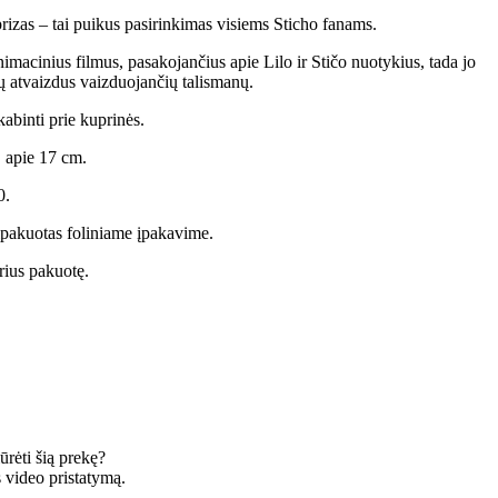
prizas – tai puikus pasirinkimas visiems Sticho fanams.
nimacinius filmus, pasakojančius apie Lilo ir Stičo nuotykius, tada jo
 jų atvaizdus vaizduojančių talismanų.
abinti prie kuprinės.
a apie 17 cm.
0.
 įpakuotas foliniame įpakavime.
rius pakuotę.
ūrėti šią prekę?
 video pristatymą.