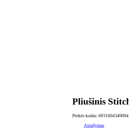
Pliušinis Stit
Prekės kodas:
6931604349094
Aprašymas