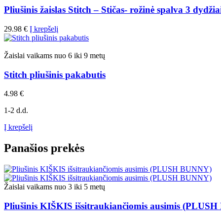
on
Pliušinis žaislas Stitch – Stičas- rožinė spalva 3 dydžia
the
product
29.98
€
Į krepšelį
page
Žaislai vaikams nuo 6 iki 9 metų
Stitch pliušinis pakabutis
4.98
€
1-2 d.d.
Į krepšelį
Panašios prekės
Žaislai vaikams nuo 3 iki 5 metų
Pliušinis KIŠKIS išsitraukiančiomis ausimis (PLU