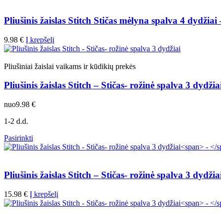
has
multiple
variants.
Pliušinis žaislas Stitch Stičas mėlyna spalva 4 dydžiai
The
options
9.98
€
Į krepšelį
may
be
chosen
Pliušiniai žaislai vaikams ir kūdikių prekės
on
the
Pliušinis žaislas Stitch – Stičas- rožinė spalva 3 dydžia
product
page
nuo
9.98
€
1-2 d.d.
This
Pasirinkti
product
has
multiple
variants.
Pliušinis žaislas Stitch – Stičas- rožinė spalva 3 dydžia
The
options
15.98
€
Į krepšelį
may
be
chosen