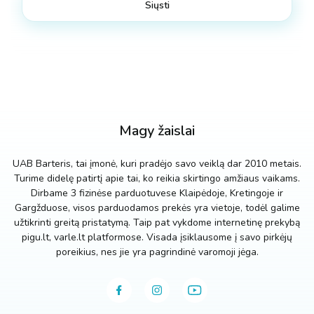
Magy žaislai
UAB Barteris, tai įmonė, kuri pradėjo savo veiklą dar 2010 metais.
Turime didelę patirtį apie tai, ko reikia skirtingo amžiaus vaikams.
Dirbame 3 fizinėse parduotuvese Klaipėdoje, Kretingoje ir
Gargžduose, visos parduodamos prekės yra vietoje, todėl galime
užtikrinti greitą pristatymą. Taip pat vykdome internetinę prekybą
pigu.lt, varle.lt platformose. Visada įsiklausome į savo pirkėjų
poreikius, nes jie yra pagrindinė varomoji jėga.