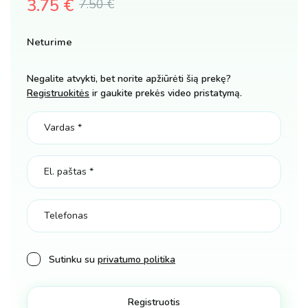
3.75
€
7.50
€
Original
Current
Neturime
price
price
was:
is:
Negalite atvykti, bet norite apžiūrėti šią prekę?
Registruokitės
ir gaukite prekės video pristatymą.
7.50 €.
3.75 €.
Sutinku su
privatumo politika