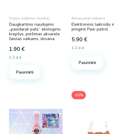
Viskas piešimui, kūrybai
Aksesuarai vaikams
Daugkartinio naudojimo
Elektroninis laikrodis ir
„pasidaryk pats“ ekologinis
piniginė Paw patrol
krepšys, piešimas akvarele
žaislas vaikams, dovana
5.90
€
1.90
€
1-2 d.d.
1-2 d.d.
Pasirinkti
Pasirinkti
-50%