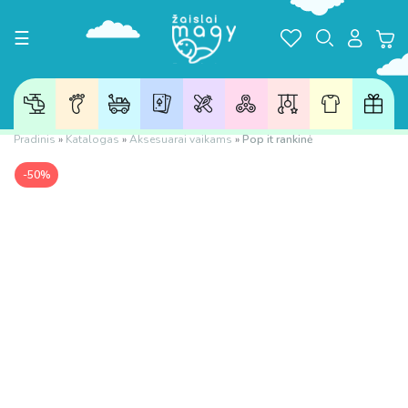
Toggle navigation
☰
Pradinis
»
Katalogas
»
Aksesuarai vaikams
»
Pop it rankinė
-50%