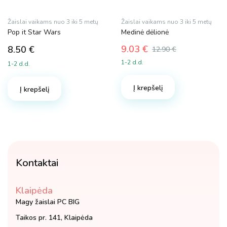
Žaislai vaikams nuo 3 iki 5 metų
Žaislai vaikams nuo 3 iki 5 metų
Pop it Star Wars
Medinė dėlionė
9.03
€
8.50
€
12.90
€
Original
Current
1-2 d.d.
1-2 d.d.
price
price
was:
is:
Į krepšelį
12.90 €.
9.03 €.
Į krepšelį
Kontaktai
Klaipėda
Magy žaislai PC BIG
Taikos pr. 141, Klaipėda