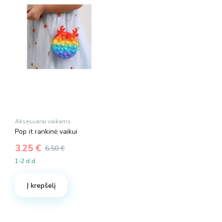
Aksesuarai vaikams
Pop it rankinė vaikui
3.25
€
6.50
€
Original
Current
1-2 d.d.
price
price
was:
is:
Į krepšelį
6.50 €.
3.25 €.