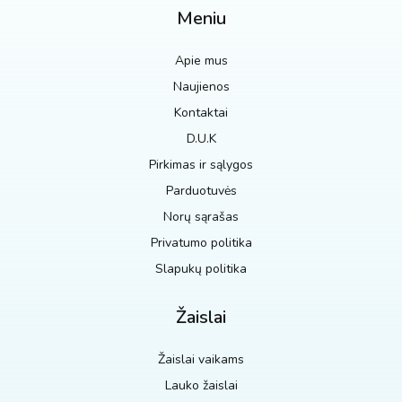
Meniu
Apie mus
Naujienos
Kontaktai
D.U.K
Pirkimas ir sąlygos
Parduotuvės
Norų sąrašas
Privatumo politika
Slapukų politika
Žaislai
Žaislai vaikams
Lauko žaislai