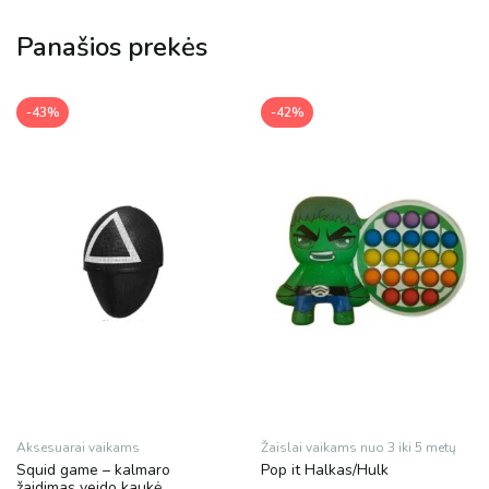
Panašios prekės
-43%
-42%
Aksesuarai vaikams
Žaislai vaikams nuo 3 iki 5 metų
Squid game – kalmaro
Pop it Halkas/Hulk
žaidimas veido kaukė