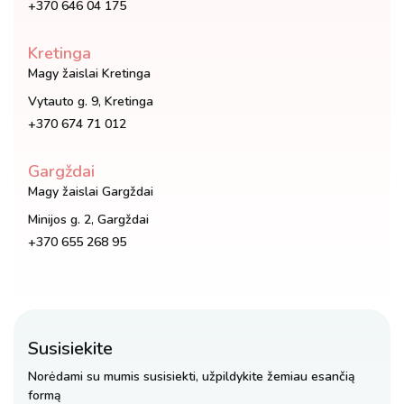
+370 646 04 175
Kretinga
Magy žaislai Kretinga
Vytauto g. 9, Kretinga
+370 674 71 012
Gargždai
Magy žaislai Gargždai
Minijos g. 2, Gargždai
+370 655 268 95
Susisiekite
Norėdami su mumis susisiekti, užpildykite žemiau esančią
formą