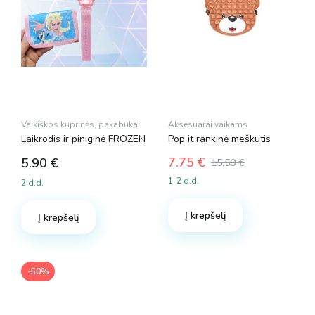
Vaikiškos kuprinės, pakabukai
Aksesuarai vaikams
Laikrodis ir piniginė FROZEN
Pop it rankinė meškutis
7.75
€
5.90
€
15.50
€
Original
Current
1-2 d.d.
2 d.d.
price
price
was:
is:
Į krepšelį
15.50 €.
7.75 €.
Į krepšelį
-50%