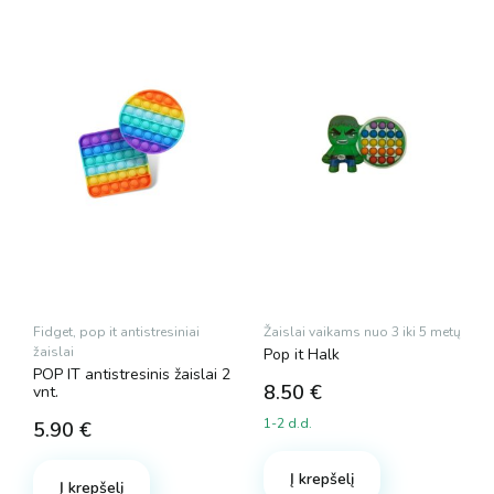
Fidget, pop it antistresiniai
Žaislai vaikams nuo 3 iki 5 metų
žaislai
Pop it Halk
POP IT antistresinis žaislai 2
8.50
€
vnt.
1-2 d.d.
5.90
€
Į krepšelį
Į krepšelį