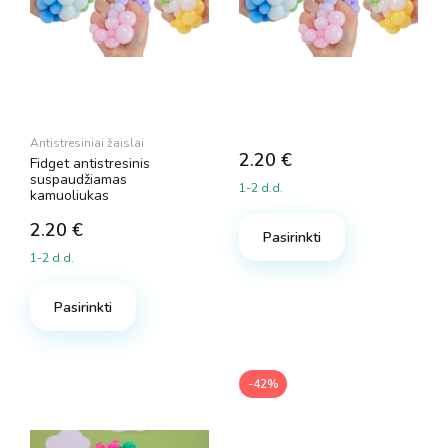
Antistresiniai žaislai
2.20
€
Fidget antistresinis
suspaudžiamas
1-2 d.d.
kamuoliukas
2.20
€
Pasirinkti
1-2 d.d.
Pasirinkti
-42%