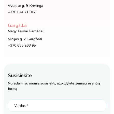
Vytauto g. 9, Kretinga
+370 674 71 012
Gargždai
Magy žaislai Gargždai
Minijos g. 2, Gargždai
+370 655 268 95
Susisiekite
Norėdami su mumis susisiekti, užpildykite žemiau esančią
formą