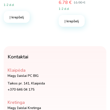
6.78
€
Original
Current
11.90
€
1-2 d.d.
Original
Current
price
price
1-2 d.d.
price
price
was:
is:
was:
is:
Į krepšelį
15.98 €.
10.98 €.
Į krepšelį
11.90 €.
6.78 €.
Kontaktai
Klaipėda
Magy žaislai PC BIG
Taikos pr. 141, Klaipėda
+370 646 04 175
Kretinga
Magy žaislai Kretinga