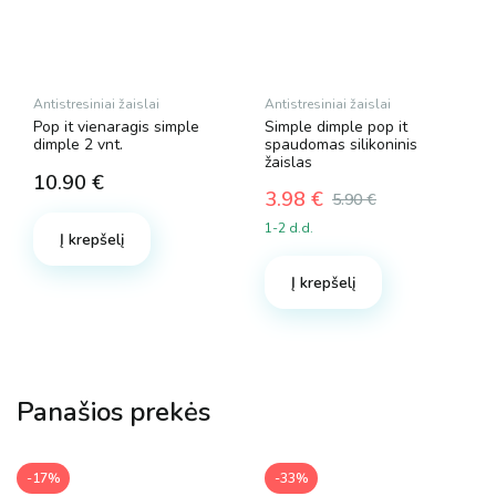
Antistresiniai žaislai
Antistresiniai žaislai
Pop it vienaragis simple
Simple dimple pop it
dimple 2 vnt.
spaudomas silikoninis
žaislas
10.90
€
3.98
€
5.90
€
Original
Current
1-2 d.d.
price
price
Į krepšelį
was:
is:
Į krepšelį
5.90 €.
3.98 €.
Panašios prekės
-17%
-33%