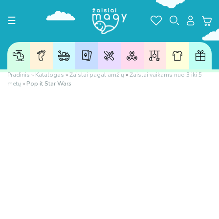
Toggle navigation
☰
Pradinis
»
Katalogas
»
Žaislai pagal amžių
»
Žaislai vaikams nuo 3 iki 5
metų
»
Pop it Star Wars