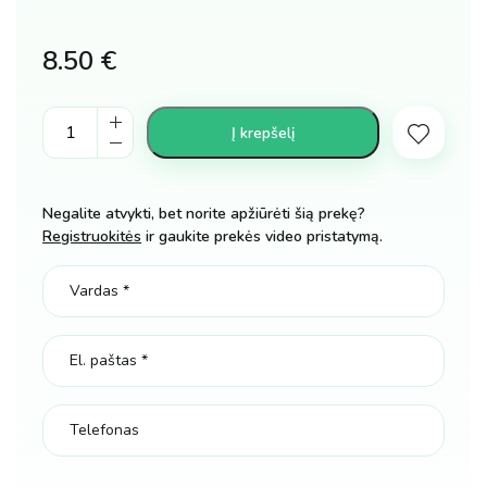
8.50
€
Pop
Į krepšelį
it
Star
Wars
Negalite atvykti, bet norite apžiūrėti šią prekę?
kiekis
Registruokitės
ir gaukite prekės video pristatymą.