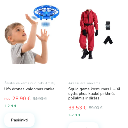
Žaislai vaikams nuo 6 iki 9 metų
Aksesuarai vaikams
Ufo dronas valdomas ranka
Squid game kostiumas L – XL
dydis plius kaukė pirštinės
28.90
€
pošalmis ir diržas
34.90
€
nuo
1-2 d.d.
39.53
€
59.00
€
This
Original
Current
1-2 d.d.
price
price
product
Pasirinkti
was:
is:
has