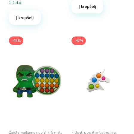
Original
Current
was:
is:
1-2 d.d.
price
price
Į krepšelį
8.50 €.
4.90 €.
was:
is:
Į krepšelį
8.50 €.
4.90 €.
-42%
-42%
Žaislai vaikams nuo 3 iki 5 metų
Fidget, pop it antistresiniai