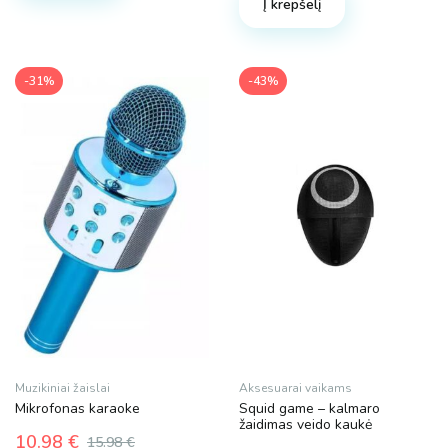
Į krepšelį
59.00 €.
39.53 €.
multiple
variants.
The
-31%
-43%
options
may
be
chosen
on
the
product
page
Muzikiniai žaislai
Aksesuarai vaikams
Mikrofonas karaoke
Squid game – kalmaro
žaidimas veido kaukė
10.98
€
15.98
€