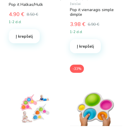
žaislai
Pop it Halkas/Hulk
Pop it vienaragis simple
4.90
€
8.50
€
dimple
Original
Current
1-2 d.d.
3.98
€
6.90
€
price
price
Original
Current
was:
is:
1-2 d.d.
price
price
Į krepšelį
8.50 €.
4.90 €.
was:
is:
Į krepšelį
6.90 €.
3.98 €.
-33%