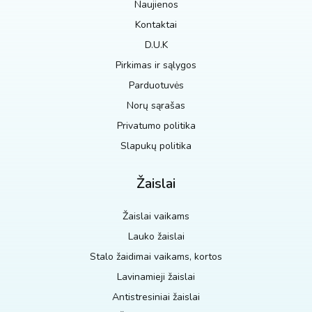
Naujienos
Kontaktai
D.U.K
Pirkimas ir sąlygos
Parduotuvės
Norų sąrašas
Privatumo politika
Slapukų politika
Žaislai
Žaislai vaikams
Lauko žaislai
Stalo žaidimai vaikams, kortos
Lavinamieji žaislai
Antistresiniai žaislai