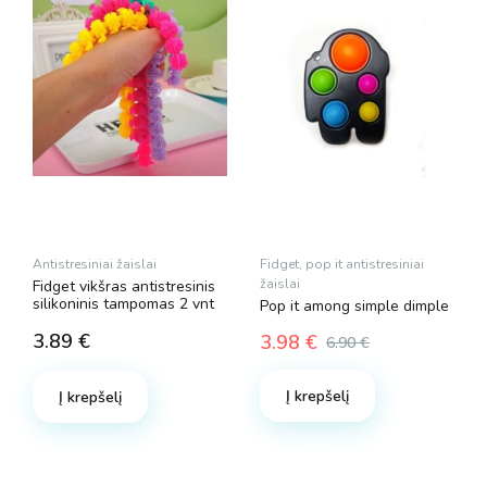
Antistresiniai žaislai
Fidget, pop it antistresiniai
žaislai
Fidget vikšras antistresinis
silikoninis tampomas 2 vnt
Pop it among simple dimple
3.89
€
3.98
€
6.90
€
Original
Current
price
price
Į krepšelį
Į krepšelį
was:
is:
6.90 €.
3.98 €.