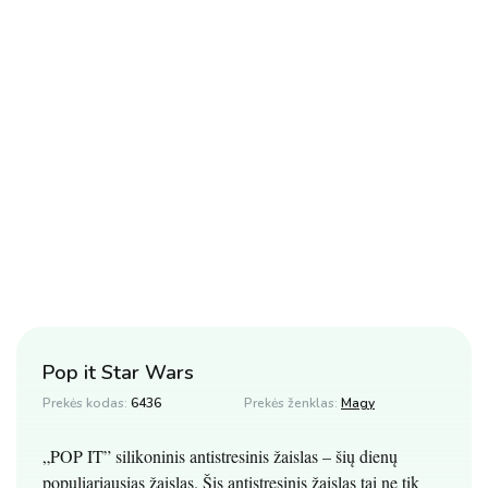
Pop it Star Wars
Prekės kodas:
6436
Prekės ženklas:
Magy
„POP IT” silikoninis antistresinis žaislas – šių dienų
populiariausias žaislas. Šis antistresinis žaislas tai ne tik