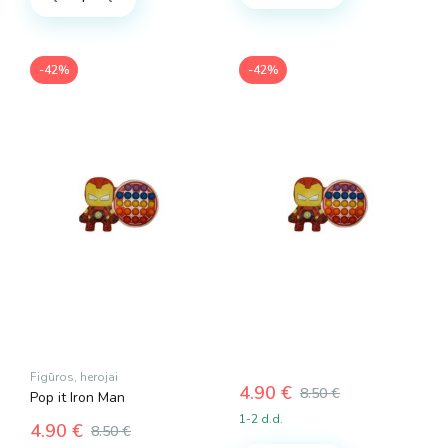
-42%
-42%
Figūros, herojai
4.90
€
8.50
€
Pop it Iron Man
Original
Current
1-2 d.d.
4.90
€
price
price
8.50
€