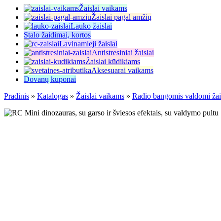
Žaislai vaikams
Žaislai pagal amžių
Lauko žaislai
Stalo žaidimai, kortos
Lavinamieji žaislai
Antistresiniai žaislai
Žaislai kūdikiams
Aksesuarai vaikams
Dovanų kuponai
Pradinis
»
Katalogas
»
Žaislai vaikams
»
Radio bangomis valdomi žai