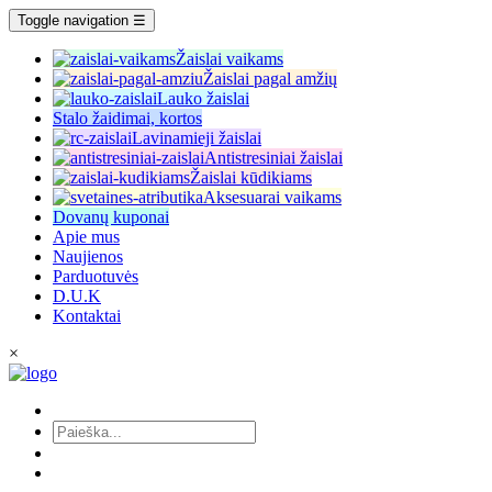
Toggle navigation
☰
Žaislai vaikams
Žaislai pagal amžių
Lauko žaislai
Stalo žaidimai, kortos
Lavinamieji žaislai
Antistresiniai žaislai
Žaislai kūdikiams
Aksesuarai vaikams
Dovanų kuponai
Apie mus
Naujienos
Parduotuvės
D.U.K
Kontaktai
×