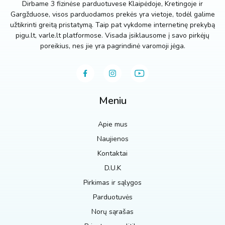
Dirbame 3 fizinėse parduotuvese Klaipėdoje, Kretingoje ir
Gargžduose, visos parduodamos prekės yra vietoje, todėl galime
užtikrinti greitą pristatymą. Taip pat vykdome internetinę prekybą
pigu.lt, varle.lt platformose. Visada įsiklausome į savo pirkėjų
poreikius, nes jie yra pagrindinė varomoji jėga.
Meniu
Apie mus
Naujienos
Kontaktai
D.U.K
Pirkimas ir sąlygos
Parduotuvės
Norų sąrašas