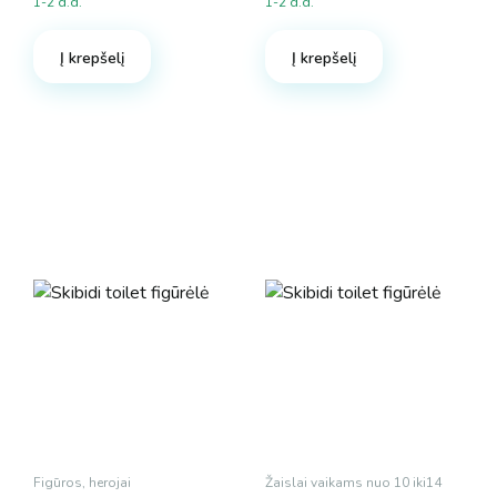
1-2 d.d.
1-2 d.d.
Į krepšelį
Į krepšelį
Figūros, herojai
Žaislai vaikams nuo 10 iki14