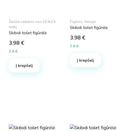
Žaislai vaikams nuo 10 iki14
Figūros, herojai
metų
Skibidi toilet figūrėlė
Skibidi toilet figūrėlė
3.98
€
3.98
€
2 d.d.
2 d.d.
Į krepšelį
Į krepšelį