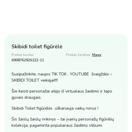
Skibidi toilet figūrėlė
Prekės kodas:
Prekės ženklas:
Magy
6908762926122-11
Susipažinkite, naujos TIK TOK , YOUTUBE žvaigždės –
SKIBIDI TOILET veikėjai!!!!
Šie keisti personažai atėjo iš virtualaus žaidimo ir tapo
gyvais draugais.
Skibidi Toilet figūrėlės užkariauja vaikų norus !
Šis žaislų žaislų rinkinys – tai įvairių personažų figūrėlių
kolekcija, pagaminta populiaraus žaidimo stiliumi.