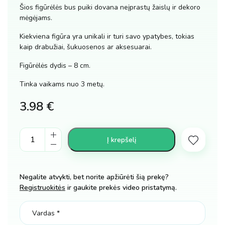
Šios figūrėlės bus puiki dovana neįprastų žaislų ir dekoro
mėgėjams.
Kiekviena figūra yra unikali ir turi savo ypatybes, tokias
kaip drabužiai, šukuosenos ar aksesuarai.
Figūrėlės dydis – 8 cm.
Tinka vaikams nuo 3 metų.
3.98
€
Skibidi
Į krepšelį
toilet
figūrėlė
kiekis
Negalite atvykti, bet norite apžiūrėti šią prekę?
Registruokitės
ir gaukite prekės video pristatymą.