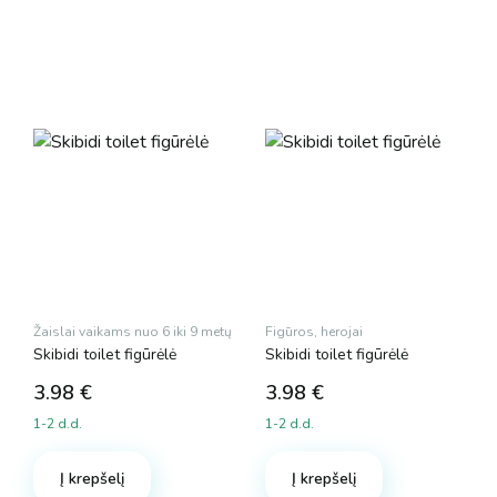
Žaislai vaikams nuo 6 iki 9 metų
Figūros, herojai
Skibidi toilet figūrėlė
Skibidi toilet figūrėlė
3.98
€
3.98
€
1-2 d.d.
1-2 d.d.
Į krepšelį
Į krepšelį