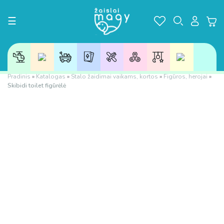
Toggle navigation
☰
Pradinis
»
Katalogas
»
Stalo žaidimai vaikams, kortos
»
Figūros, herojai
»
Skibidi toilet figūrėlė