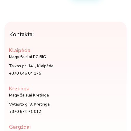
variants.
The
options
may
be
Kontaktai
chosen
on
the
Klaipėda
product
Magy žaislai PC BIG
page
Taikos pr. 141, Klaipėda
+370 646 04 175
Kretinga
Magy žaislai Kretinga
Vytauto g. 9, Kretinga
+370 674 71 012
Gargždai