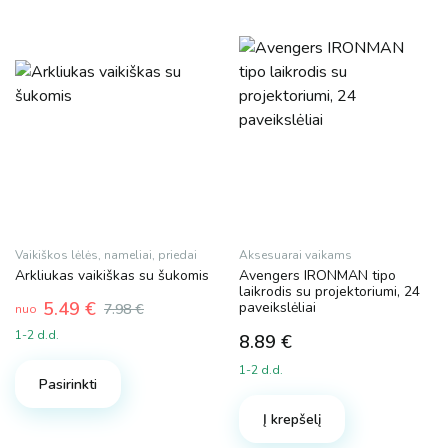
Vaikiškos lėlės, nameliai, priedai
Aksesuarai vaikams
Arkliukas vaikiškas su šukomis
Avengers IRONMAN tipo
laikrodis su projektoriumi, 24
5.49
€
paveikslėliai
7.98
€
nuo
1-2 d.d.
8.89
€
This
1-2 d.d.
product
Pasirinkti
has
Į krepšelį
multiple