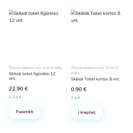
Žaislai vaikams nuo 6 iki 9 metų
Žaislai vaikams nuo 10 iki14
metų
Skibidi toilet figūrėlės 12
vnt.
Skibidi Toilet kortos 8 vnt.
22.90
€
0.90
€
1-2 d.d.
2 d.d.
Pasirinkti
Į krepšelį