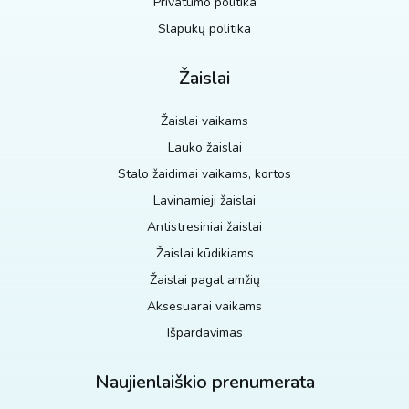
Privatumo politika
Slapukų politika
Žaislai
Žaislai vaikams
Lauko žaislai
Stalo žaidimai vaikams, kortos
Lavinamieji žaislai
Antistresiniai žaislai
Žaislai kūdikiams
Žaislai pagal amžių
Aksesuarai vaikams
Išpardavimas
Naujienlaiškio prenumerata