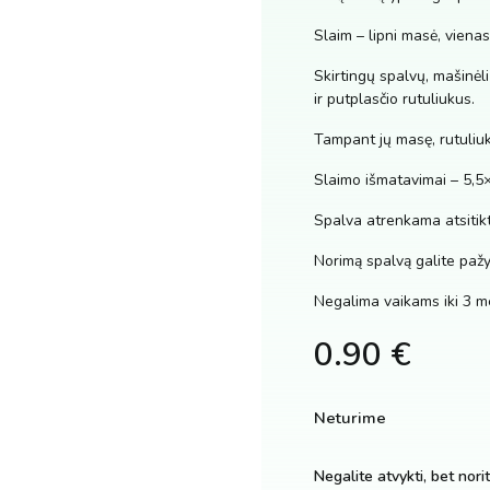
Slaim – lipni masė, vienas
Skirtingų spalvų, mašinėl
ir putplasčio rutuliukus.
Tampant jų masę, rutuliuk
Slaimo išmatavimai – 5,5
Spalva atrenkama atsitikt
Norimą spalvą galite paž
Negalima vaikams iki 3 m
0.90
€
Neturime
Negalite atvykti, bet nori