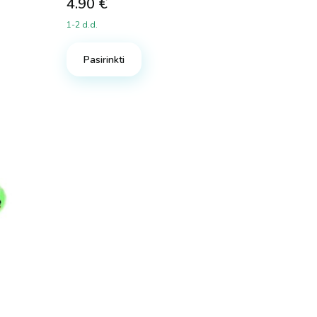
4.90
€
1-2 d.d.
Pasirinkti