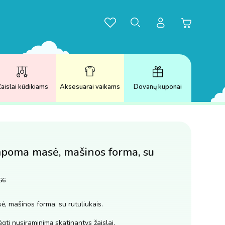
aislai kūdikiams
Aksesuarai vaikams
Dovanų kuponai
mpoma masė, mašinos forma, su
66
, mašinos forma, su rutuliukais.
gti nusiraminimą skatinantys žaislai.