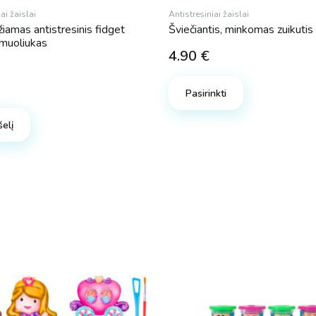
ai žaislai
Antistresiniai žaislai
iamas antistresinis fidget
Šviečiantis, minkomas zuikutis
amuoliukas
4.90
€
Pasirinkti
šelį