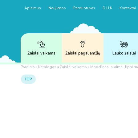
Apie mus
Naujienos
Parduotuvės
D.U.K
Kontaktai
Žaislai vaikams
Žaislai pagal amžių
Lauko žaislai
Pradinis
»
Katalogas
»
Žaislai vaikams
»
Modelinas, slaimai-lipni m
TOP