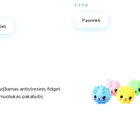
1-2 d.d.
Pasirinkti
šelį