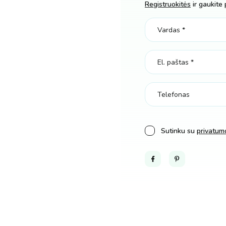
Registruokitės
ir gaukite 
Sutinku su
privatumo
Facebook
Pinterest