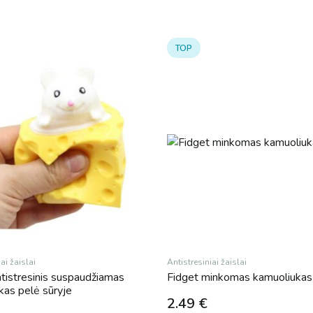
TOP
ai žaislai
Antistresiniai žaislai
ntistresinis suspaudžiamas
Fidget minkomas kamuoliukas 
kas pelė sūryje
2.49
€