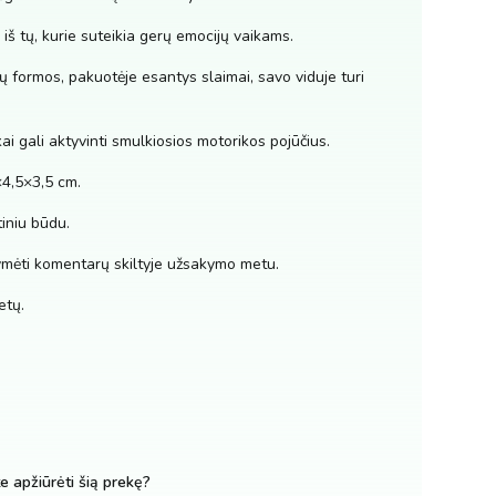
 iš tų, kurie suteikia gerų emocijų vaikams.
ių formos, pakuotėje esantys slaimai, savo viduje turi
ai gali aktyvinti smulkiosios motorikos pojūčius.
×4,5×3,5 cm.
iniu būdu.
ymėti komentarų skiltyje užsakymo metu.
etų.
te apžiūrėti šią prekę?