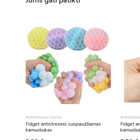
Antistresiniai žaislai
Antistresini
Fidget antistresinis suspaudžiamas
Fidget a
kamuoliukas
kamuoliu