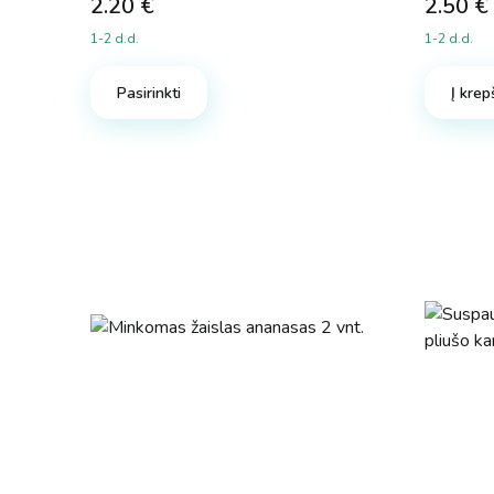
2.20
€
2.50
€
1-2 d.d.
1-2 d.d.
Pasirinkti
Į krep