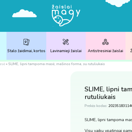
Stalo žaidimai, kortos
Lavinamieji žaislai
Antistresiniai žaislai
Ž
asė
»
SLIME, lipni tampoma masė, mašinos forma, su rutuliukais
SLIME, lipni ta
rutuliukais
Prekės kodas:
20235183114
SLIME, lipni tampoma masė
Visų vaikų ypatingai pamė