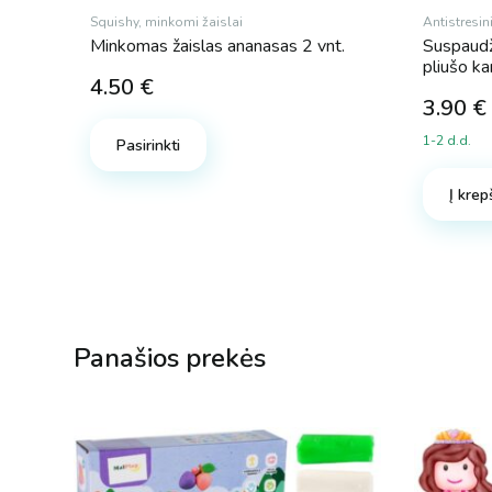
Squishy, minkomi žaislai
Antistresini
Minkomas žaislas ananasas 2 vnt.
Suspaudž
pliušo k
4.50
€
3.90
€
1-2 d.d.
Pasirinkti
Į krep
Panašios prekės