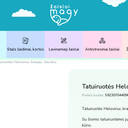
Stalo žaidimai, kortos
Lavinamieji žaislai
Antistresiniai žaislai
Ž
uiruotės Helovinui, kraujas, žaizdos
Tatuiruotės Helo
Prekės kodas:
59230704409
Tatuiruotės Helovinui, kra
Su šiomis tatuiruotėmis j
kūno.