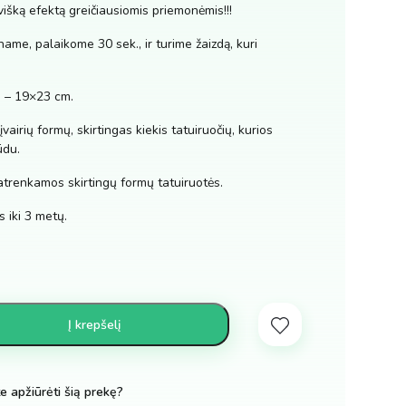
višką efektą greičiausiomis priemonėmis!!!
ame, palaikome 30 sek., ir turime žaizdą, kuri
i – 19×23 cm.
vairių formų, skirtingas kiekis tatuiruočių, kurios
ūdu.
atrenkamos skirtingų formų tatuiruotės.
 iki 3 metų.
Į krepšelį
te apžiūrėti šią prekę?