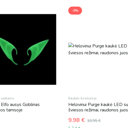
-9%
 vaikams
Kaukės kostiumai
 Elfo ausys Goblinas
Helovinui Purge kaukė LED s
čios tamsoje
šviesos režimai, raudonos juo
9.98
€
10.95
€
Original
Current