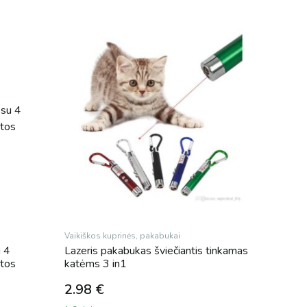
Vaikiškos kuprinės, pakabukai
u 4
Lazeris pakabukas šviečiantis tinkamas
stos
katėms 3 in1
2.98
€