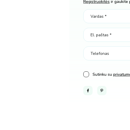
Registruokitės
ir gaukite 
Sutinku su
privatumo
Facebook
Pinterest