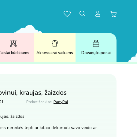
aislai kūdikiams
Aksesuarai vaikams
Dovanų kuponai
vinui, kraujas, žaizdos
01
Prekės ženklas:
PartyPal
ujas, žaizdos
ums nereikės tepti ar kitaip dekoruoti savo veido ar