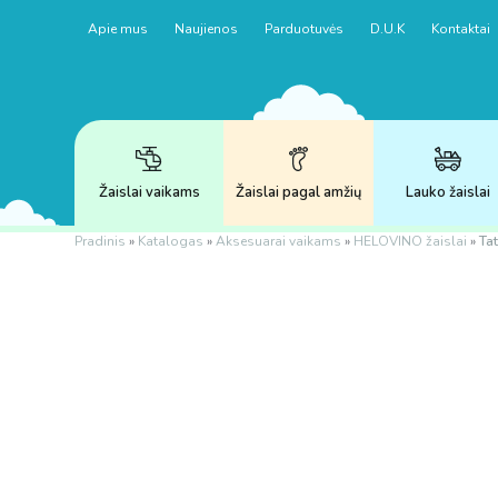
Apie mus
Naujienos
Parduotuvės
D.U.K
Kontaktai
Žaislai vaikams
Žaislai pagal amžių
Lauko žaislai
Pradinis
»
Katalogas
»
Aksesuarai vaikams
»
HELOVINO žaislai
»
Tat