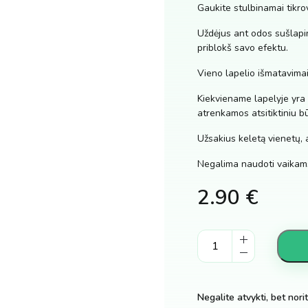
Gaukite stulbinamai tikro
Uždėjus ant odos sušlapin
priblokš savo efektu.
Vieno lapelio išmatavima
Kiekviename lapelyje yra į
atrenkamos atsitiktiniu b
Užsakius keletą vienetų, 
Negalima naudoti vaikams
2.90
€
Tatuiruotės
Helovinui,
kraujas,
žaizdos
Negalite atvykti, bet nori
kiekis