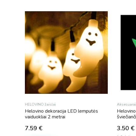
HELOVINO žaislai
Aksesuarai
Helovino dekoracija LED lemputės
Helovino
vaiduokliai 2 metrai
šviečian
7.59
€
3.50
€