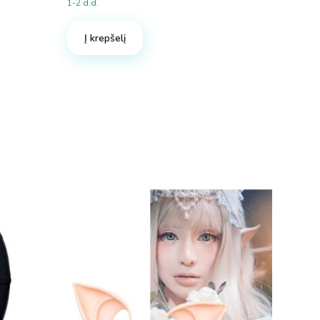
1-2 d.d.
Į krepšelį