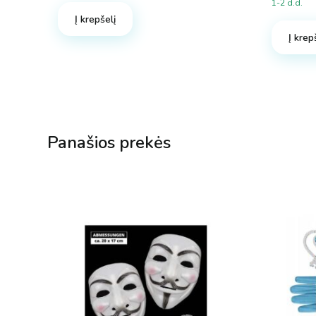
1-2 d.d.
Į krepšelį
Į krep
Panašios prekės