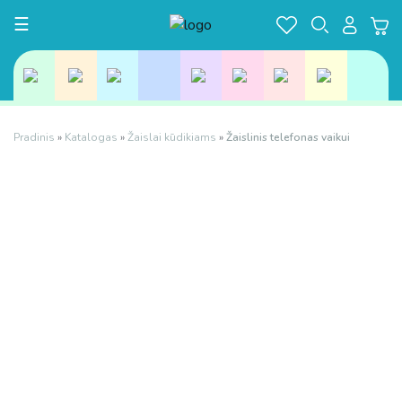
Toggle navigation
☰
Pradinis
»
Katalogas
»
Žaislai kūdikiams
»
Žaislinis telefonas vaikui