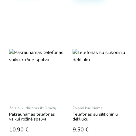
Žaislai kūdikiams iki 3 metų
Žaislai kūdikiams
Pakraunamas telefonas
Telefonas su silikoniniu
vaikui rožinė spalva
dėkliuku
10.90
€
9.50
€