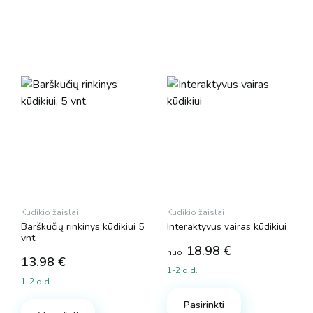
Kūdikio žaislai
Kūdikio žaislai
Barškučių rinkinys kūdikiui 5
Interaktyvus vairas kūdikiui
vnt
18.98
€
nuo
13.98
€
1-2 d.d.
1-2 d.d.
This
product
Pasirinkti