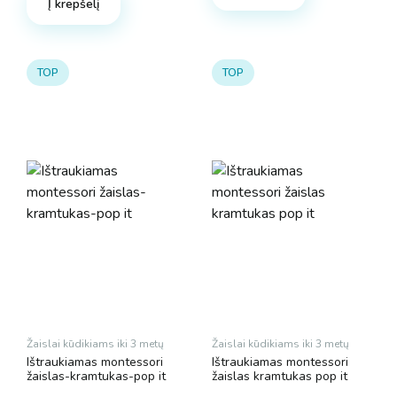
Į krepšelį
has
multiple
variants.
The
TOP
TOP
options
may
be
chosen
on
the
product
page
Žaislai kūdikiams iki 3 metų
Žaislai kūdikiams iki 3 metų
Ištraukiamas montessori
Ištraukiamas montessori
žaislas-kramtukas-pop it
žaislas kramtukas pop it