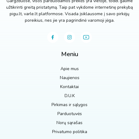
Gargžduose, visos parduodamos prekės yra vietoje, todėl galime
užtikrinti greitą pristatymą. Taip pat vykdome internetinę prekybą
pigu.lt, varle.lt platformose. Visada įsiklausome į savo pirkėjų
poreikius, nes jie yra pagrindinė varomoji jėga.
Meniu
Apie mus
Naujienos
Kontaktai
D.U.K
Pirkimas ir sąlygos
Parduotuvės
Norų sąrašas
Privatumo politika