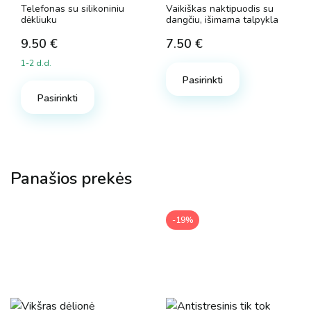
Telefonas su silikoniniu
Vaikiškas naktipuodis su
dėkliuku
dangčiu, išimama talpykla
9.50
€
7.50
€
1-2 d.d.
Pasirinkti
Pasirinkti
Panašios prekės
-19%