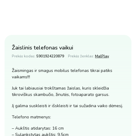
Žaislinis telefonas vaikui
Prekės kodas:
5901924220879
Prekės ženklas:
MalPlay
Žaismingas ir smagus mobilus telefonas tikrai patiks
vaikams!!!
Juk tai labiausiai trokštamas žaislas, kuris skleidžia
tikroviškus skambučio, žinutės, fotoaparato garsus.
Jį galima suskleisti ir išskleisti ir tai sužadina vaiko dėmesį.
Telefono matmenys:
– Aukštis atidarytas: 16 cm
– Sulankstytas aukštis: 9,5cm