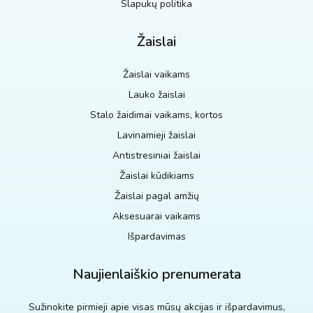
Slapukų politika
Žaislai
Žaislai vaikams
Lauko žaislai
Stalo žaidimai vaikams, kortos
Lavinamieji žaislai
Antistresiniai žaislai
Žaislai kūdikiams
Žaislai pagal amžių
Aksesuarai vaikams
Išpardavimas
Naujienlaiškio prenumerata
Sužinokite pirmieji apie visas mūsų akcijas ir išpardavimus,