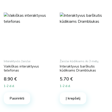
Interaktyvūs žaislai
Žaislai kūdikiams iki 3 metų
Vaikiškas interaktyvus
Interaktyvus barškutis
telefonas
kūdikiams Drambliukas
8.90
€
5.70
€
1-2 d.d.
1-2 d.d.
Pasirinkti
Į krepšelį