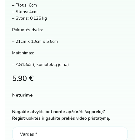
– Plotis: 6cm
– Storis: 4cm
– Svoris: 0,125 kg
Pakuotės dydis:
– 21cm x 13cm x 5,5cm
Maitinimas:
– AG13x3 (į komplektą įeina)
5.90
€
Neturime
Negalite atvykti, bet norite apžiūrėti šią prekę?
Registruokitės
ir gaukite prekės video pristatymą.