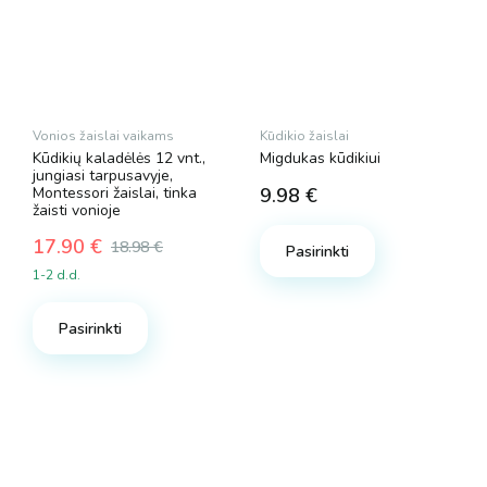
Vonios žaislai vaikams
Kūdikio žaislai
Kūdikių kaladėlės 12 vnt.,
Migdukas kūdikiui
jungiasi tarpusavyje,
Montessori žaislai, tinka
9.98
€
žaisti vonioje
17.90
€
18.98
€
Pasirinkti
Original
Current
1-2 d.d.
price
price
was:
is:
Pasirinkti
18.98 €.
17.90 €.