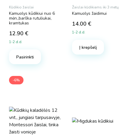
Kūdikio žaislai
Žaislai kūdikiams iki 3 metų
Kamuolys kūdikiui nuo 6
Kamuolys žaidimui
mėn.,barška rutuliukai,
kramtukas
14.00
€
12.90
€
1-2 d.d.
1-2 d.d.
Į krepšelį
Pasirinkti
-6%