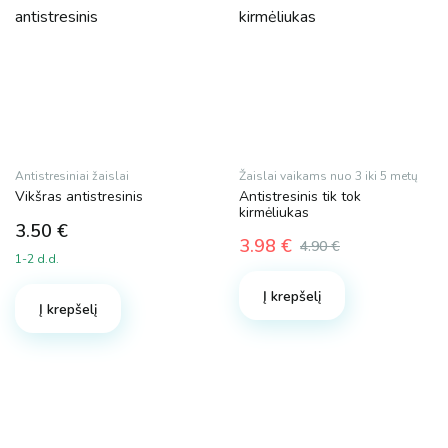
Antistresiniai žaislai
Žaislai vaikams nuo 3 iki 5 metų
Vikšras antistresinis
Antistresinis tik tok
kirmėliukas
3.50
€
3.98
€
4.90
€
1-2 d.d.
Original
Current
price
price
Į krepšelį
was:
is:
Į krepšelį
4.90 €.
3.98 €.