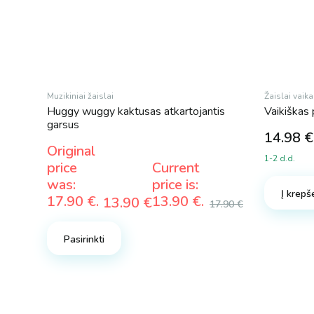
Muzikiniai žaislai
Žaislai vaik
Huggy wuggy kaktusas atkartojantis
Vaikiškas 
garsus
14.98
€
Original
1-2 d.d.
price
Current
was:
price is:
Į krepše
17.90 €.
13.90 €.
13.90
€
17.90
€
Pasirinkti