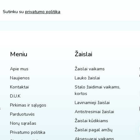
Sutinku su
privatumo politika
Meniu
Žaislai
Apie mus
Žaislai vaikams
Naujienos
Lauko žaislai
Kontaktai
Stalo žaidimai vaikams,
kortos
D.U.K
Lavinamieji žaislai
Pirkimas ir sąlygos
s
Antistresiniai žaislai
Parduotuvės
Žaislai kūdikiams
Norų sąrašas
Žaislai pagal amžių
Privatumo politika
Aksesuarai vaikams