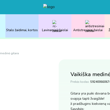
Stalo žaidimai, kortos
Lavinamieji žaislai
Antistresiniai žaislai
Ž
 medinė gitara
Vaikiška medinė
Prekės kodas:
59240066067
Gitara yra puiki dovana b
svajoja tapti žvaigžde!
Ji pradžiugins kiekvieną va
Savybės: