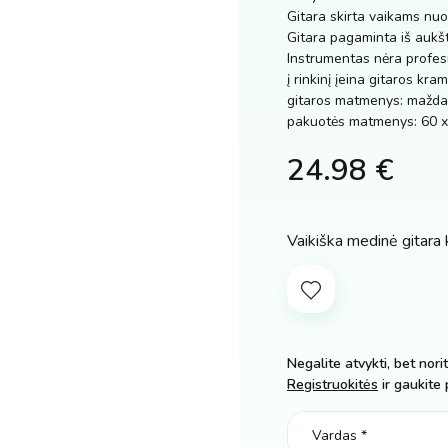
Gitara skirta vaikams nu
Gitara pagaminta iš aukšt
Instrumentas nėra profes
į rinkinį įeina gitaros kra
gitaros matmenys: mažda
pakuotės matmenys: 60 x
24.98
€
Vaikiška medinė gitara 
Negalite atvykti, bet nori
Registruokitės
ir gaukite 