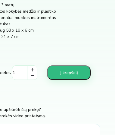
o 3 metų
os kokybės medžio ir plastiko
ionalus muzikos instrumentas
mtukas
ug 58 x 19 x 6 cm
 21 x 7 cm
kiekis
Į krepšelį
te apžiūrėti šią prekę?
prekės video pristatymą.