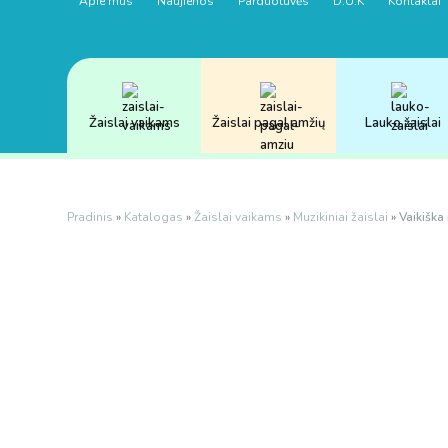
Apie mus
Naujienos
Parduotuvės
D.U.K
Kontaktai
Žaislai vaikams
Žaislai pagal amžių
Lauko žaislai
Pradinis
»
Katalogas
»
Žaislai vaikams
»
Muzikiniai žaislai
»
Vaikiška