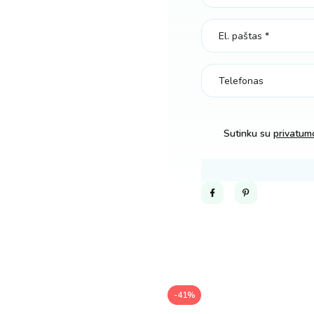
Sutinku su
privatumo
Facebook
Pinterest
-41%