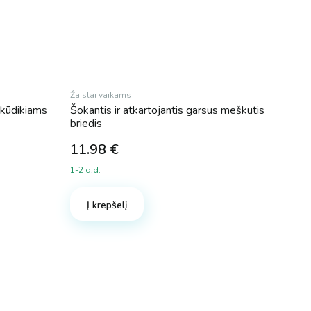
Žaislai vaikams
 kūdikiams
Šokantis ir atkartojantis garsus meškutis
briedis
11.98
€
1-2 d.d.
Į krepšelį