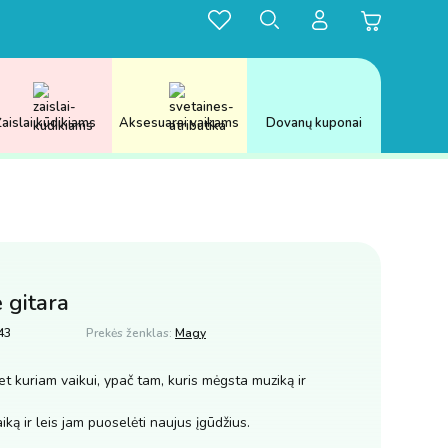
aislai kūdikiams
Aksesuarai vaikams
Dovanų kuponai
 gitara
43
Prekės ženklas:
Magy
et kuriam vaikui, ypač tam, kuris mėgsta muziką ir
iką ir leis jam puoselėti naujus įgūdžius.