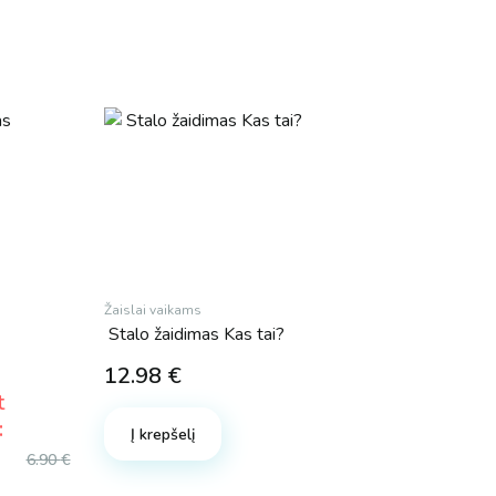
Žaislai vaikams
Stalo žaidimas Kas tai?
12.98
€
t
:
Į krepšelį
6.90
€