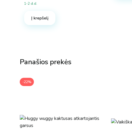
1-2 d.d.
Į krepšelį
Panašios prekės
-22%