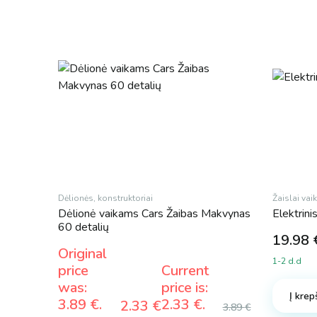
Dėlionės, konstruktoriai
Žaislai va
Dėlionė vaikams Cars Žaibas Makvynas
Elektrini
60 detalių
19.98
Original
1-2 d.d
price
Current
was:
price is:
Į krep
3.89 €.
2.33 €.
2.33
€
3.89
€