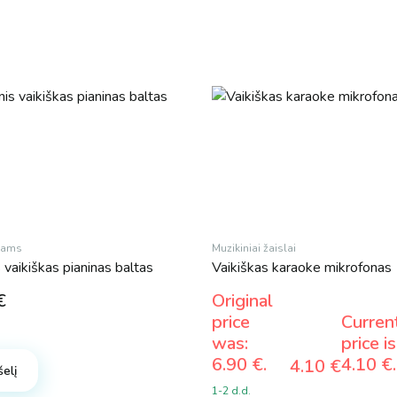
ikams
Muzikiniai žaislai
s vaikiškas pianinas baltas
Vaikiškas karaoke mikrofonas
€
Original
price
Curren
was:
price is
6.90 €.
4.10 €.
4.10
€
šelį
1-2 d.d.