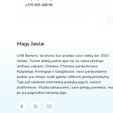
+370 655 268 95
Magy žaislai
UAB Barteris, tai įmonė, kuri pradėjo savo veiklą dar 2010
metais. Turime didelę patirtį apie tai, ko reikia skirtingo
amžiaus vaikams. Dirbame 3 fizinėse parduotuvese
Klaipėdoje, Kretingoje ir Gargžduose, visos parduodamos
prekės yra vietoje, todėl galime užtikrinti greitą pristatymą.
Taip pat vykdome internetinę prekybą pigu.lt, varle.lt
platformose. Visada įsiklausome į savo pirkėjų poreikius, ne
jie yra pagrindinė varomoji jėga.