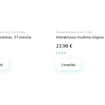
ams nuo 3 iki 5 metų
Žaislai kūdikiams iki 3 metų
pianinas, 37 klavišai
Interaktyvus muzikinis būgnas
23.98
€
1-2 d.d.
lį
Į krepšelį