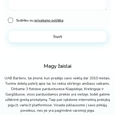
Sutinku su
privatumo politika
Magy žaislai
UAB Barteris, tai įmonė, kuri pradėjo savo veiklą dar 2010 metais.
Turime didelę patirtį apie tai, ko reikia skirtingo amžiaus vaikams.
Dirbame 3 fizinėse parduotuvese Klaipėdoje, Kretingoje ir
Gargžduose, visos parduodamos prekės yra vietoje, todėl galime
užtikrinti greitą pristatymą. Taip pat vykdome internetinę prekybą
pigu.lt, varle.lt platformose. Visada įsiklausome į savo pirkėjų
poreikius, nes jie yra pagrindinė varomoji jėga.