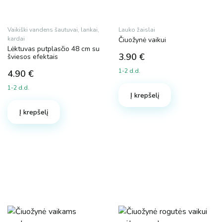
Vaikiški vandens šautuvai, lankai,
Lauko žaislai
kardai
Čiuožynė vaikui
Lėktuvas putplasčio 48 cm su
3.90
€
šviesos efektais
1-2 d.d.
4.90
€
1-2 d.d.
Į krepšelį
Į krepšelį