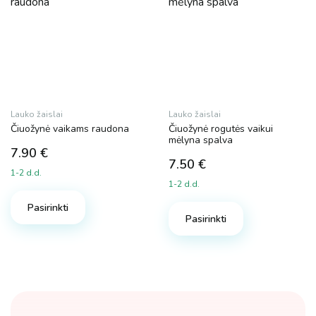
Lauko žaislai
Lauko žaislai
Čiuožynė vaikams raudona
Čiuožynė rogutės vaikui
mėlyna spalva
7.90
€
7.50
€
1-2 d.d.
1-2 d.d.
Pasirinkti
Pasirinkti