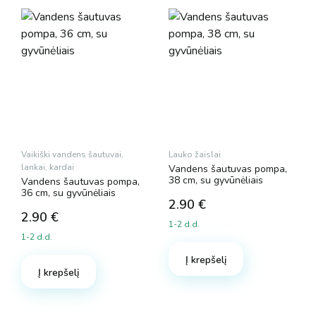
Vaikiški vandens šautuvai,
Lauko žaislai
lankai, kardai
Vandens šautuvas pompa,
38 cm, su gyvūnėliais
Vandens šautuvas pompa,
36 cm, su gyvūnėliais
2.90
€
2.90
€
1-2 d.d.
1-2 d.d.
Į krepšelį
Į krepšelį