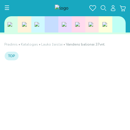
Toggle navigation
☰
Pradinis
»
Katalogas
»
Lauko žaislai
»
Vandens balionai 37vnt.
TOP