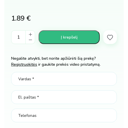
1.89
€
Vandens
Į krepšelį
balionai
37vnt.
kiekis
Negalite atvykti, bet norite apžiūrėti šią prekę?
Registruokitės
ir gaukite prekės video pristatymą.