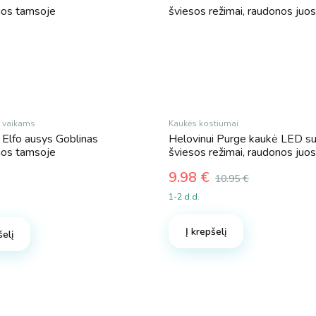
 vaikams
Kaukės kostiumai
 Elfo ausys Goblinas
Helovinui Purge kaukė LED s
čios tamsoje
šviesos režimai, raudonos juo
9.98
€
10.95
€
Original
Current
1-2 d.d.
price
price
was:
is:
Į krepšelį
šelį
10.95 €.
9.98 €.