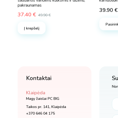
šaudantis vandens kulkomis ir lazeriu,
kamuoliuk
pakraunamas
39.90
€
37.40
€
49.90
€
Original
Current
Pasirink
price
price
Į krepšelį
was:
is:
49.90 €.
37.40 €.
Kontaktai
Su
Nor
Klaipėda
Magy žaislai PC BIG
Taikos pr. 141, Klaipėda
+370 646 04 175