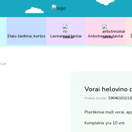
Stalo žaidimai, kortos
Lavinamieji žaislai
Antistresiniai žaislai
Ž
 vnt.
Vorai helovino d
Prekės kodas:
59046101211
Plastikiniai maži vorai, a
Komplekte yra 10 vnt.