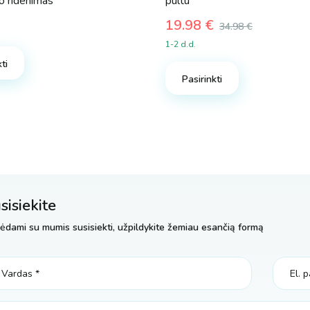
o ridenimas
pultu
19.98
€
34.98
€
Original
Current
1-2 d.d.
price
price
ti
was:
is:
Pasirinkti
34.98 €.
19.98 €.
sisiekite
ėdami su mumis susisiekti, užpildykite žemiau esančią formą