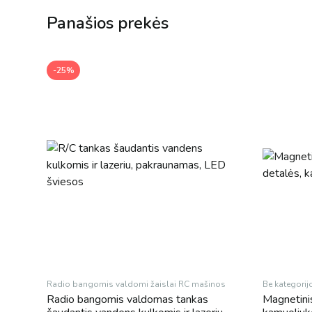
Panašios prekės
-25%
Radio bangomis valdomi žaislai RC mašinos
Be kategorij
Radio bangomis valdomas tankas
Magnetinis