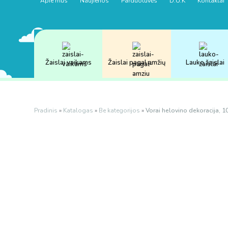
Apie mus
Naujienos
Parduotuvės
D.U.K
Kontaktai
Žaislai vaikams
Žaislai pagal amžių
Lauko žaislai
Pradinis
»
Katalogas
»
Be kategorijos
»
Vorai helovino dekoracija, 10