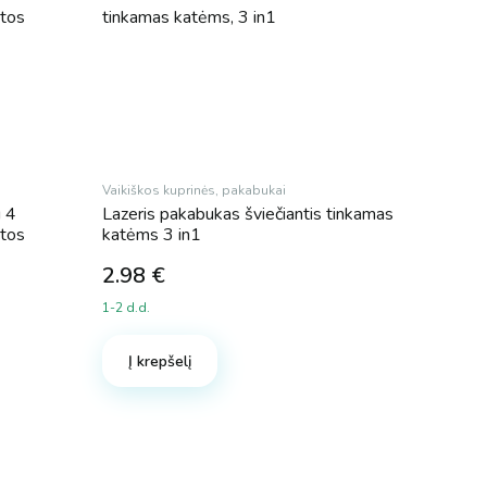
Vaikiškos kuprinės, pakabukai
u 4
Lazeris pakabukas šviečiantis tinkamas
stos
katėms 3 in1
2.98
€
1-2 d.d.
Į krepšelį