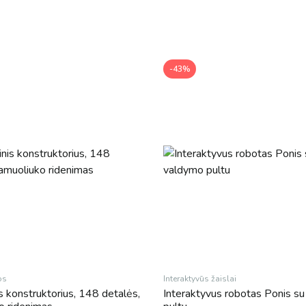
-43%
os
Interaktyvūs žaislai
 konstruktorius, 148 detalės,
Interaktyvus robotas Ponis s