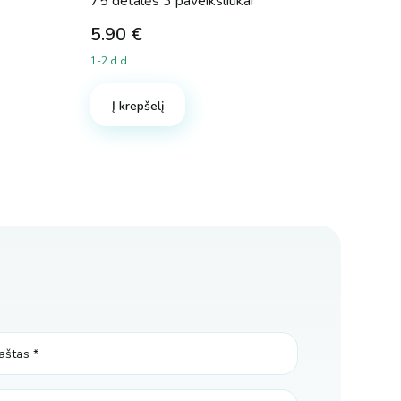
75 detalės 3 paveiksliukai
5.90
€
1-2 d.d.
Į krepšelį