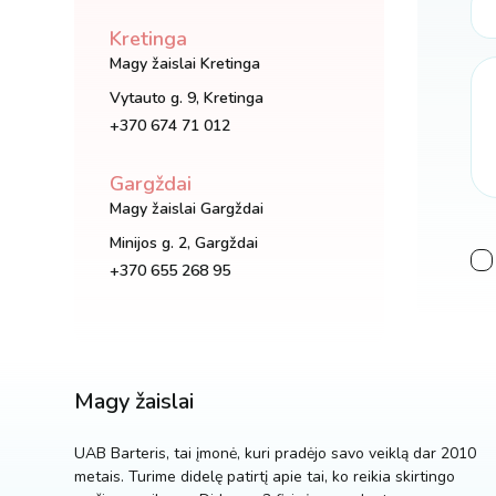
Kretinga
Magy žaislai Kretinga
Vytauto g. 9, Kretinga
+370 674 71 012
Gargždai
Magy žaislai Gargždai
Minijos g. 2, Gargždai
+370 655 268 95
Magy žaislai
UAB Barteris, tai įmonė, kuri pradėjo savo veiklą dar 2010
metais. Turime didelę patirtį apie tai, ko reikia skirtingo