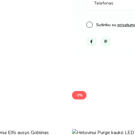
Sutinku su
privatumo
Facebook
Pinterest
-9%