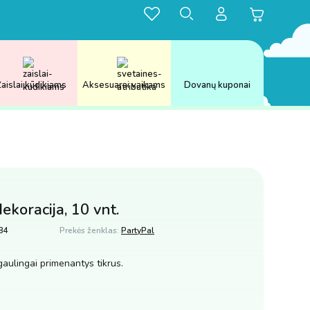
aislai kūdikiams
Aksesuarai vaikams
Dovanų kuponai
ekoracija, 10 vnt.
84
Prekės ženklas:
PartyPal
pgaulingai primenantys tikrus.