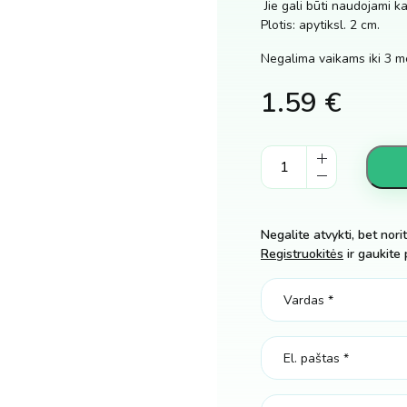
Jie gali būti naudojami 
Plotis: apytiksl. 2 cm.
Negalima vaikams iki 3 m
1.59
€
Vorai
helovino
dekoracija,
10
Negalite atvykti, bet nori
vnt.
Registruokitės
ir gaukite 
kiekis