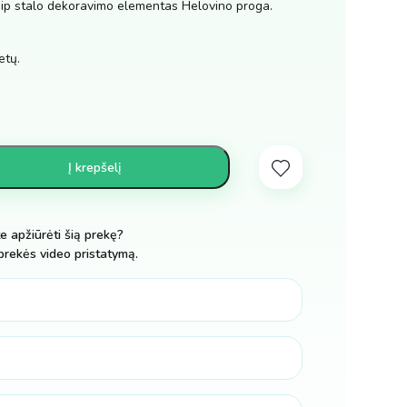
kaip stalo dekoravimo elementas Helovino proga.
etų.
Į krepšelį
te apžiūrėti šią prekę?
prekės video pristatymą.