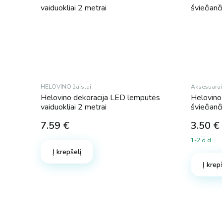
HELOVINO žaislai
Aksesuarai
Helovino dekoracija LED lemputės
Helovino
vaiduokliai 2 metrai
šviečian
7.59
€
3.50
€
1-2 d.d.
Į krepšelį
Į krep