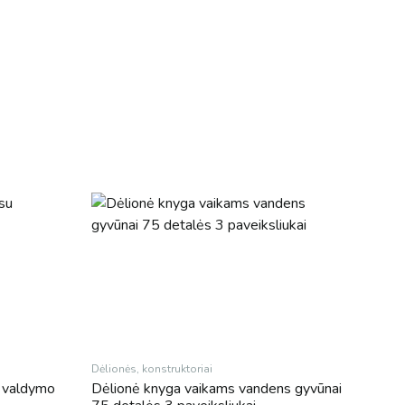
Dėlionės, konstruktoriai
u valdymo
Dėlionė knyga vaikams vandens gyvūnai