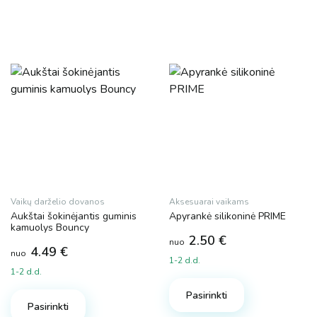
Dydis
Prekės ženklas
Big Tree
Magy
Vaikų darželio dovanos
Aksesuarai vaikams
Aukštai šokinėjantis guminis
Apyrankė silikoninė PRIME
Plotis
kamuolys Bouncy
2.50
€
nuo
4.49
€
nuo
1-2 d.d.
1-2 d.d.
This
This
Aukštis
product
Pasirinkti
product
Pasirinkti
has