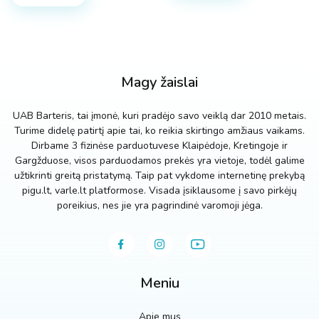
has
multiple
multiple
variants.
variants.
The
The
options
options
may
Magy žaislai
may
be
be
chosen
UAB Barteris, tai įmonė, kuri pradėjo savo veiklą dar 2010 metais.
chosen
on
Turime didelę patirtį apie tai, ko reikia skirtingo amžiaus vaikams.
on
the
Dirbame 3 fizinėse parduotuvese Klaipėdoje, Kretingoje ir
the
Gargžduose, visos parduodamos prekės yra vietoje, todėl galime
product
product
užtikrinti greitą pristatymą. Taip pat vykdome internetinę prekybą
page
page
pigu.lt, varle.lt platformose. Visada įsiklausome į savo pirkėjų
poreikius, nes jie yra pagrindinė varomoji jėga.
Meniu
Apie mus