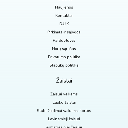
Naujienos
Kontaktai
D.U.K
Pirkimas ir sąlygos
Parduotuvės
Norų sąrašas
Privatumo politika
Slapukų politika
Žaislai
Žaislai vaikams
Lauko žaislai
Stalo žaidimai vaikams, kortos
Lavinamieji žaislai
Antistresiniai žaislai