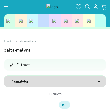
Toggle navigation
☰
Pradinis
»
balta-mėlyna
balta-mėlyna
Filtruoti
Filtruoti
TOP
Kaina