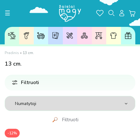
Toggle navigation
☰
Pradinis
»
13 cm.
13
cm.
Filtruoti
Filtruoti
-12%
Kaina