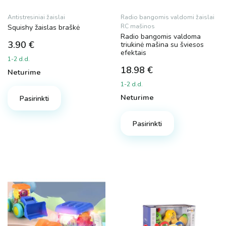
Antistresiniai žaislai
Radio bangomis valdomi žaislai
RC mašinos
Squishy žaislas braškė
Radio bangomis valdoma
3.90
€
triukinė mašina su šviesos
efektais
1-2 d.d.
18.98
€
Neturime
1-2 d.d.
Neturime
Pasirinkti
Pasirinkti