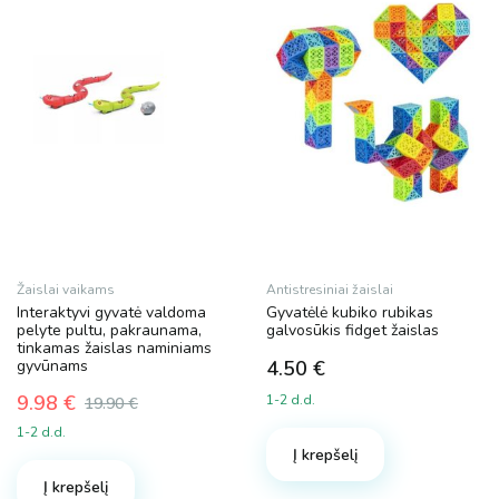
Žaislai vaikams
Antistresiniai žaislai
Interaktyvi gyvatė valdoma
Gyvatėlė kubiko rubikas
pelyte pultu, pakraunama,
galvosūkis fidget žaislas
tinkamas žaislas naminiams
gyvūnams
4.50
€
9.98
€
1-2 d.d.
19.90
€
Original
Current
1-2 d.d.
price
price
Į krepšelį
was:
is:
Į krepšelį
19.90 €.
9.98 €.