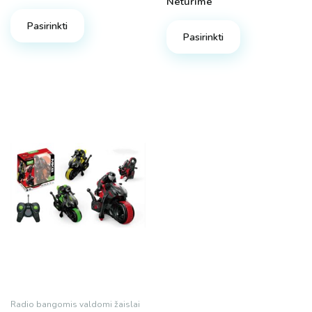
Neturime
Pasirinkti
Pasirinkti
Radio bangomis valdomi žaislai