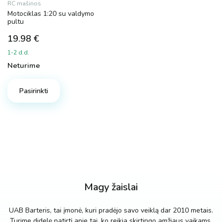
RC mašinos
Motociklas 1:20 su valdymo
pultu
19.98
€
1-2 d.d.
Neturime
Pasirinkti
Magy žaislai
UAB Barteris, tai įmonė, kuri pradėjo savo veiklą dar 2010 metais.
Turime didelę patirtį apie tai, ko reikia skirtingo amžiaus vaikams.