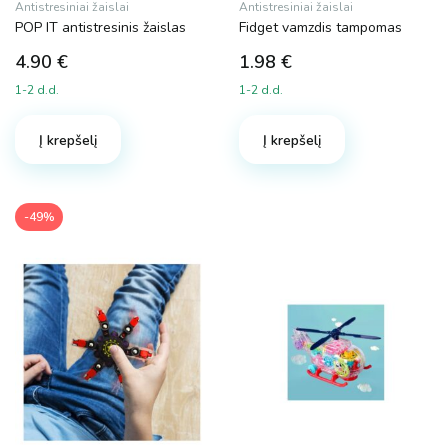
Antistresiniai žaislai
Antistresiniai žaislai
POP IT antistresinis žaislas
Fidget vamzdis tampomas
4.90
€
1.98
€
1-2 d.d.
1-2 d.d.
Į krepšelį
Į krepšelį
-49%