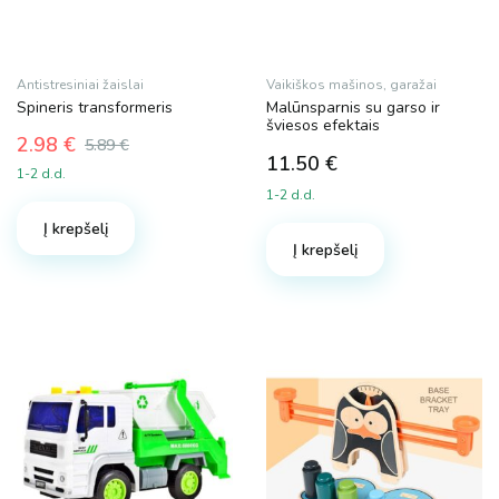
Antistresiniai žaislai
Vaikiškos mašinos, garažai
Spineris transformeris
Malūnsparnis su garso ir
šviesos efektais
2.98
€
5.89
€
Original
Current
11.50
€
1-2 d.d.
price
price
1-2 d.d.
was:
is:
Į krepšelį
5.89 €.
2.98 €.
Į krepšelį