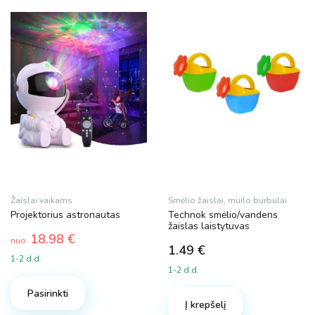
1 €
26 €
1
7
14
20
26
Dydis
S
M
Žaislai vaikams
Smėlio žaislai, muilo burbulai
Spalva
Projektorius astronautas
Technok smėlio/vandens
žaislas laistytuvas
18.98
€
nuo
1.49
€
1-2 d.d.
Prekės ženklas
1-2 d.d.
This
product
Pasirinkti
Cooler Stuff
Į krepšelį
has