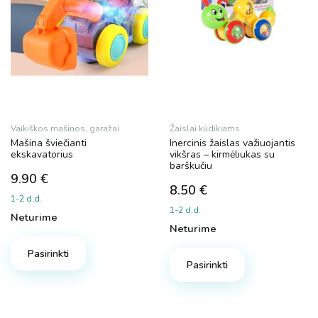
Vaikiškos mašinos, garažai
Žaislai kūdikiams
Mašina šviečianti
Inercinis žaislas važiuojantis
ekskavatorius
vikšras – kirmėliukas su
barškučiu
9.90
€
8.50
€
1-2 d.d.
1-2 d.d.
Neturime
Neturime
Pasirinkti
Pasirinkti