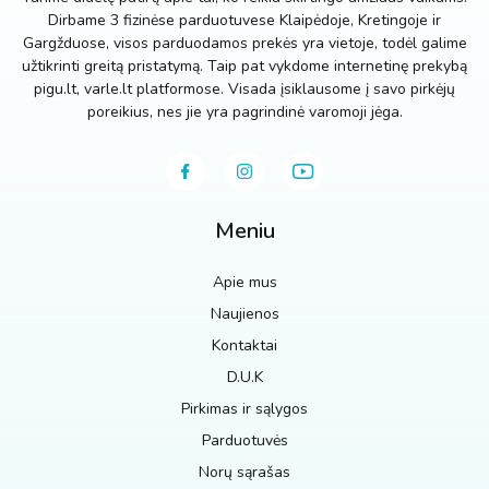
Dirbame 3 fizinėse parduotuvese Klaipėdoje, Kretingoje ir
Gargžduose, visos parduodamos prekės yra vietoje, todėl galime
užtikrinti greitą pristatymą. Taip pat vykdome internetinę prekybą
pigu.lt, varle.lt platformose. Visada įsiklausome į savo pirkėjų
poreikius, nes jie yra pagrindinė varomoji jėga.
Meniu
Apie mus
Naujienos
Kontaktai
D.U.K
Pirkimas ir sąlygos
Parduotuvės
Norų sąrašas