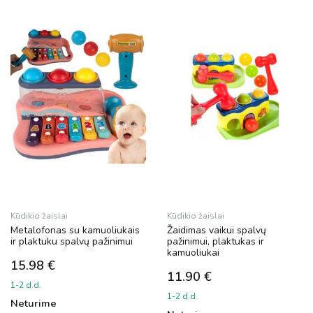
Kūdikio žaislai
Kūdikio žaislai
Metalofonas su kamuoliukais
Žaidimas vaikui spalvų
ir plaktuku spalvų pažinimui
pažinimui, plaktukas ir
kamuoliukai
15.98
€
11.90
€
1-2 d.d.
1-2 d.d.
Neturime