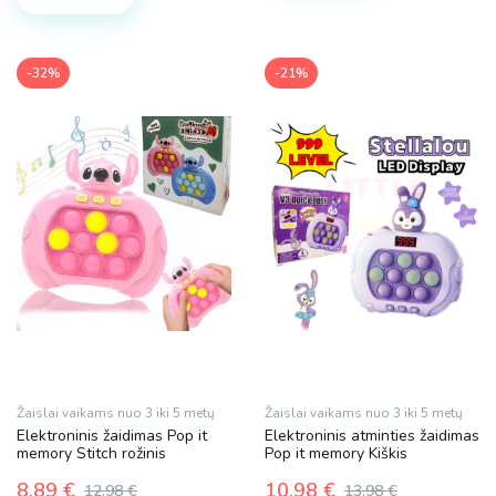
-32%
-21%
Žaislai vaikams nuo 3 iki 5 metų
Žaislai vaikams nuo 3 iki 5 metų
Elektroninis žaidimas Pop it
Elektroninis atminties žaidimas
memory Stitch rožinis
Pop it memory Kiškis
8.89
€
10.98
€
12.98
€
13.98
€