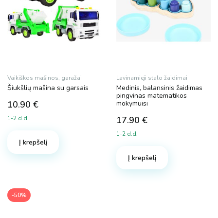
Vaikiškos mašinos, garažai
Lavinamieji stalo žaidimai
Šiukšlių mašina su garsais
Medinis, balansinis žaidimas
pingvinas matematikos
10.90
€
mokymuisi
1-2 d.d.
17.90
€
1-2 d.d.
Į krepšelį
Į krepšelį
-50%