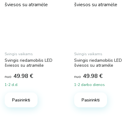
Svingis vaikams
Svingis vaikams
Svingis riedamobilis LED
Svingis riedamobilis LED
šviesos su atramėle
šviesos su atramėle
49.98
€
49.98
€
nuo
nuo
1-2 d.d.
1-2 darbo dienos
This
This
product
product
Pasirinkti
Pasirinkti
has
has
multiple
multiple
variants.
variants.
The
The
options
options