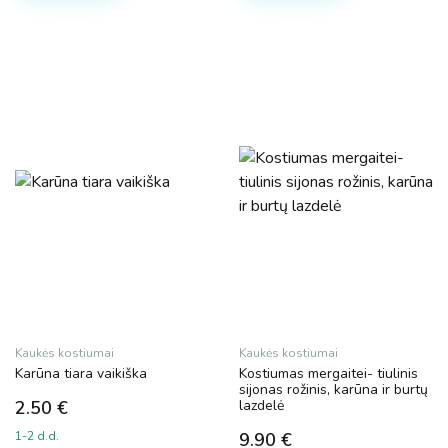
MalPlay
PartyPal
Plotis
Kaukės kostiumai
Kaukės kostiumai
Karūna tiara vaikiška
Kostiumas mergaitei- tiulinis
sijonas rožinis, karūna ir burtų
2.50
€
lazdelė
1-2 d.d.
9.90
€