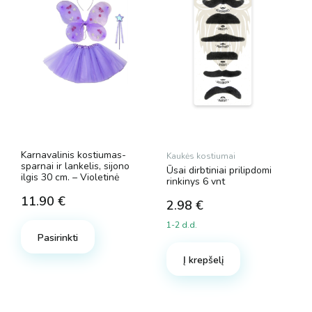
Karnavalinis kostiumas-
Kaukės kostiumai
sparnai ir lankelis, sijono
Ūsai dirbtiniai prilipdomi
ilgis 30 cm.
–
Violetinė
rinkinys 6 vnt
11.90
€
2.98
€
1-2 d.d.
Pasirinkti
Į krepšelį