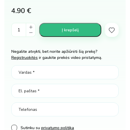
4.90
€
Karaliaus
Į krepšelį
karūna
karnavalui
kiekis
Negalite atvykti, bet norite apžiūrėti šią prekę?
Registruokitės
ir gaukite prekės video pristatymą.
Sutinku su
privatumo politika