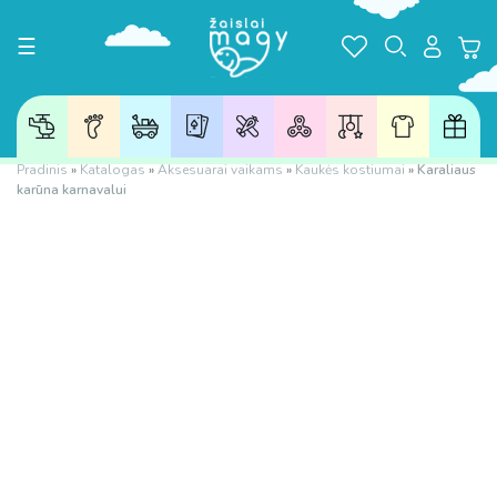
Toggle navigation
☰
Pradinis
»
Katalogas
»
Aksesuarai vaikams
»
Kaukės kostiumai
»
Karaliaus
karūna karnavalui