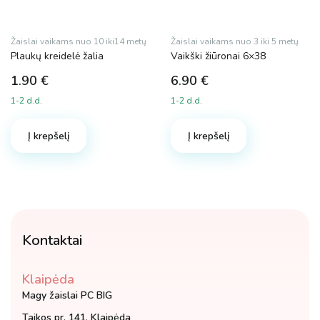
Žaislai vaikams nuo 10 iki14 metų
Žaislai vaikams nuo 3 iki 5 metų
Plaukų kreidelė žalia
Vaikški žiūronai 6×38
1.90
€
6.90
€
1-2 d.d.
1-2 d.d.
Į krepšelį
Į krepšelį
Kontaktai
Klaipėda
Magy žaislai PC BIG
Taikos pr. 141, Klaipėda