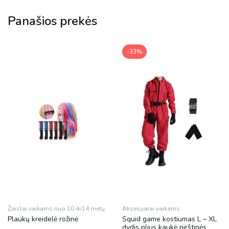
Panašios prekės
-33%
Žaislai vaikams nuo 10 iki14 metų
Aksesuarai vaikams
Plaukų kreidelė rožinė
Squid game kostiumas L – XL
dydis plius kaukė pirštinės