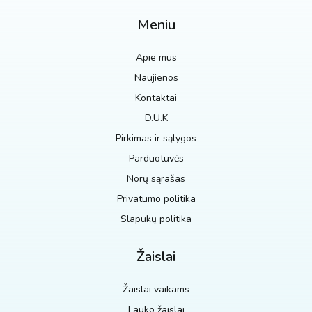
Meniu
Apie mus
Naujienos
Kontaktai
D.U.K
Pirkimas ir sąlygos
Parduotuvės
Norų sąrašas
Privatumo politika
Slapukų politika
Žaislai
Žaislai vaikams
Lauko žaislai