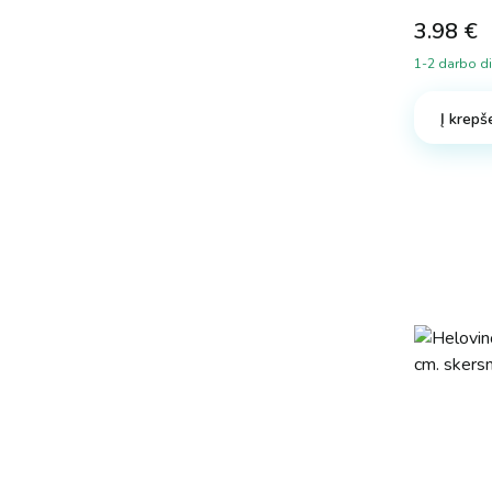
3.98
€
1-2 darbo d
Į krepše