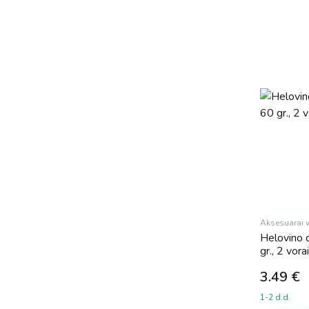
Aksesuarai 
Helovino d
gr., 2 vorai
3.49
€
1-2 d.d.