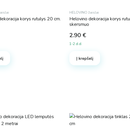
islai
HELOVINO žaislai
ekoracija korys rutulys 20 cm.
Helovino dekoracija korys rut
skersmuo
2.90
€
1-2 d.d.
lį
Į krepšelį