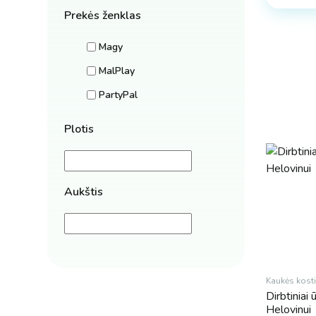
Prekės ženklas
Magy
MalPlay
PartyPal
Plotis
Aukštis
Kaukės kost
Dirbtiniai
Helovinui