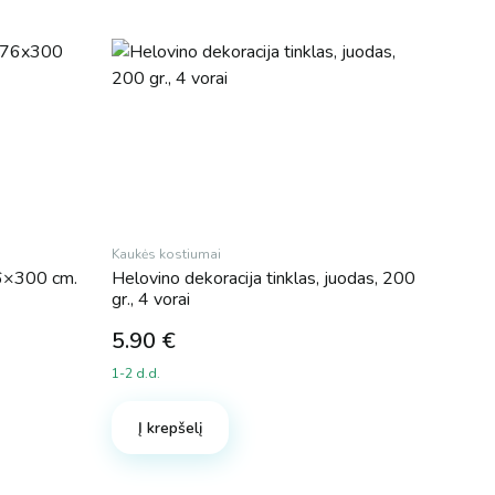
be
chosen
on
the
product
page
Kaukės kostiumai
76×300 cm.
Helovino dekoracija tinklas, juodas, 200
gr., 4 vorai
5.90
€
1-2 d.d.
Į krepšelį