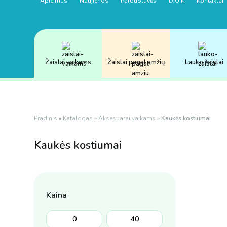
Apie mus
Naujienos
Parduotuvės
D.U.K
Kontaktai
Žaislai vaikams
Žaislai pagal amžių
Lauko žaislai
Pradinis
»
Katalogas
»
Aksesuarai vaikams
»
Kaukės kostiumai
Kaukės
kostiumai
Kaina