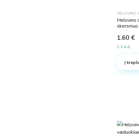
HELOVINO ža
Helovino d
skersmuo
1.60
€
1-2 d.d.
Į krepše