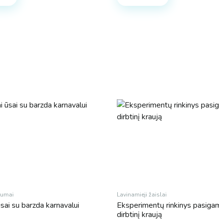
iumai
Lavinamieji žaislai
 ūsai su barzda karnavalui
Eksperimentų rinkinys pasiga
dirbtinį kraują