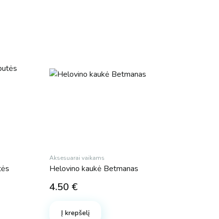
Aksesuarai vaikams
tės
Helovino kaukė Betmanas
4.50
€
Į krepšelį