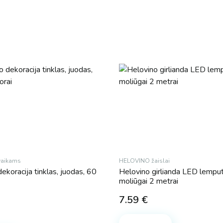
vaikams
HELOVINO žaislai
ekoracija tinklas, juodas, 60
Helovino girlianda LED lempu
moliūgai 2 metrai
7.59
€