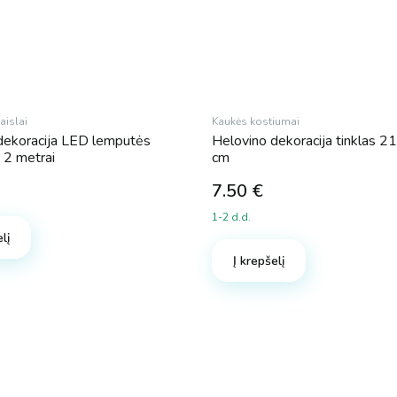
islai
Kaukės kostiumai
dekoracija LED lemputės
Helovino dekoracija tinklas 
i 2 metrai
cm
7.50
€
1-2 d.d.
lį
Į krepšelį