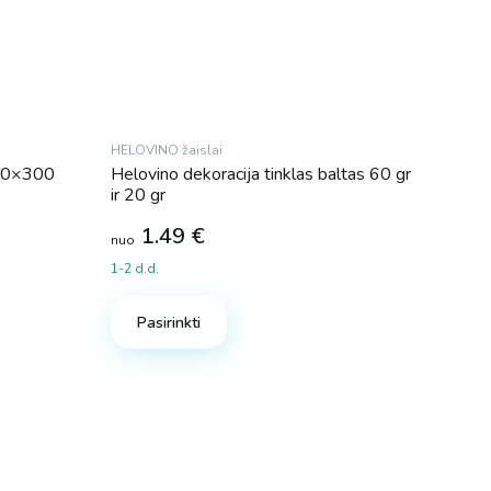
HELOVINO žaislai
210×300
Helovino dekoracija tinklas baltas 60 gr
ir 20 gr
1.49
€
nuo
1-2 d.d.
This
product
Pasirinkti
has
multiple
variants.
The
options
may