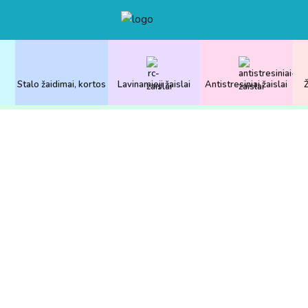
Stalo žaidimai, kortos
Lavinamieji žaislai
Antistresiniai žaislai
Ž