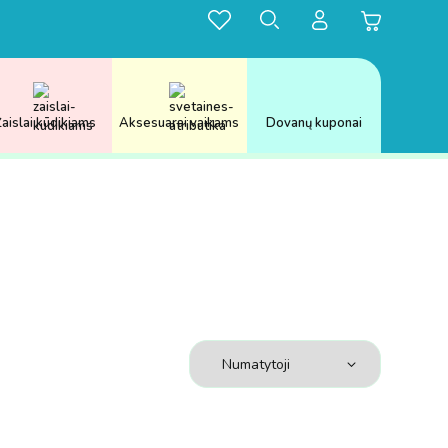
aislai kūdikiams
Aksesuarai vaikams
Dovanų kuponai