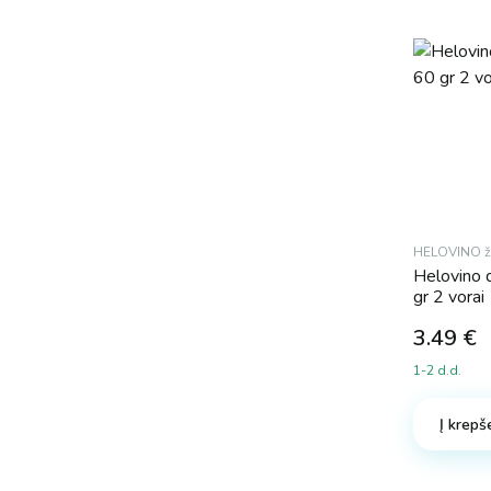
HELOVINO ža
Helovino d
gr 2 vorai
3.49
€
1-2 d.d.
Į krepše