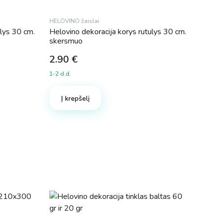
HELOVINO žaislai
ulys 30 cm.
Helovino dekoracija korys rutulys 30 cm.
skersmuo
2.90
€
1-2 d.d.
Į krepšelį