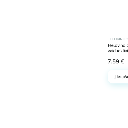
HELOVINO ža
Helovino 
vaiduoklia
7.59
€
Į krepše