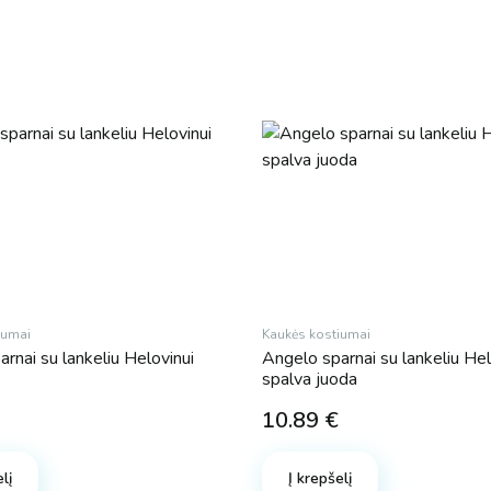
iumai
Kaukės kostiumai
rnai su lankeliu Helovinui
Angelo sparnai su lankeliu Hel
spalva juoda
10.89
€
lį
Į krepšelį