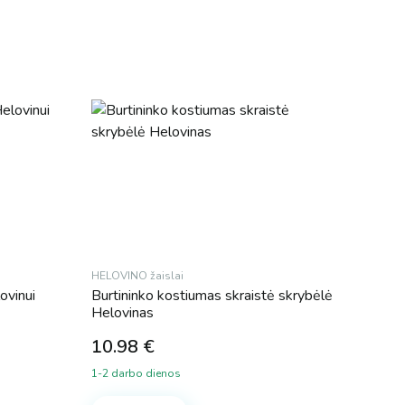
HELOVINO žaislai
ovinui
Burtininko kostiumas skraistė skrybėlė
Helovinas
10.98
€
1-2 darbo dienos