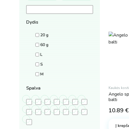
Dydis
20 g
60 g
L
S
M
Spalva
Kaukės kost
Angelo spa
balti
10.89
€
Į krepše