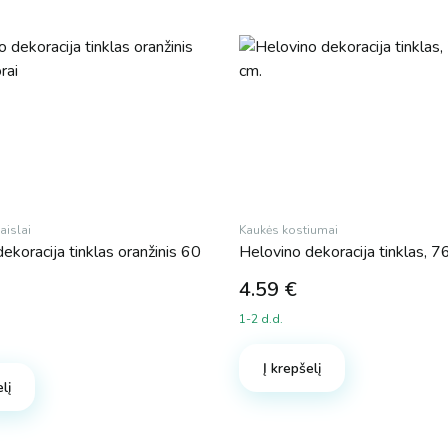
islai
Kaukės kostiumai
ekoracija tinklas oranžinis 60
Helovino dekoracija tinklas, 
4.59
€
1-2 d.d.
Į krepšelį
lį