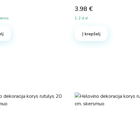
3.98
€
ienos
1-2 d.d.
lį
Į krepšelį