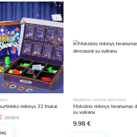
ikams
Modelinas, slaimai-lipni masė
urtininko rinkinys 32 triukai
Mokslinis rinkinys terariumas d
su vulkanu
€
29.98
€
l
t
9.98
€
šelį