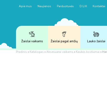
Apie mus
Naujienos
Parduotuvės
D.U.K
Kontaktai
Žaislai vaikams
Žaislai pagal amžių
Lauko žaislai
Pradinis
»
Katalogas
»
Aksesuarai vaikams
»
Kaukės kostiumai
»
Har