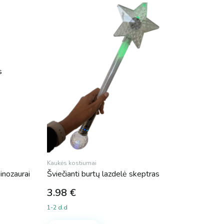
Kaukės kostiumai
inozaurai
Šviečianti burtų lazdelė skeptras
3.98
€
1-2 d.d