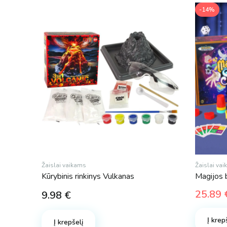
-14%
Žaislai vaikams
Žaislai va
Kūrybinis rinkinys Vulkanas
Magijos b
25.89
9.98
€
Origina
Curren
price
price
Į krep
Į krepšelį