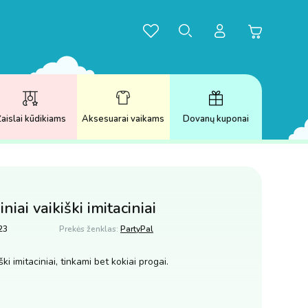
aislai kūdikiams
Aksesuarai vaikams
Dovanų kuponai
niai vaikiški imitaciniai
23
Prekės ženklas:
PartyPal
ški imitaciniai, tinkami bet kokiai progai.