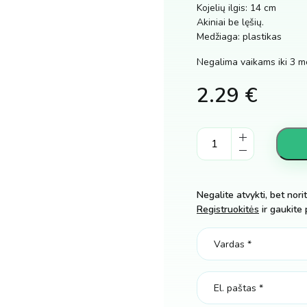
Kojelių ilgis: 14 cm
Akiniai be lęšių.
Medžiaga: plastikas
Negalima vaikams iki 3 m
2.29
€
Hario
poterio
akiniai
vaikiški
Negalite atvykti, bet nori
imitaciniai
Registruokitės
ir gaukite 
kiekis