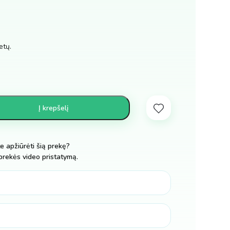
etų.
Į krepšelį
te apžiūrėti šią prekę?
prekės video pristatymą.