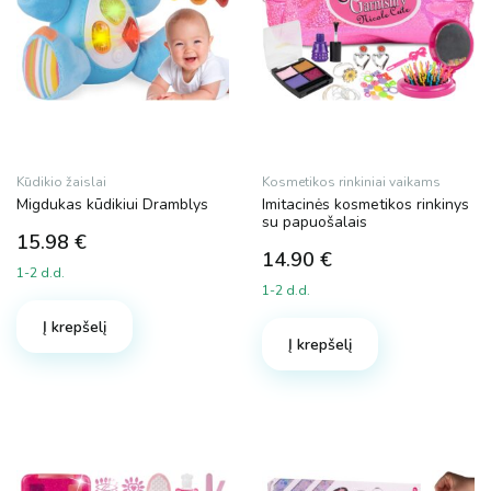
Kūdikio žaislai
Kosmetikos rinkiniai vaikams
Migdukas kūdikiui Dramblys
Imitacinės kosmetikos rinkinys
su papuošalais
15.98
€
14.90
€
1-2 d.d.
1-2 d.d.
Į krepšelį
Į krepšelį