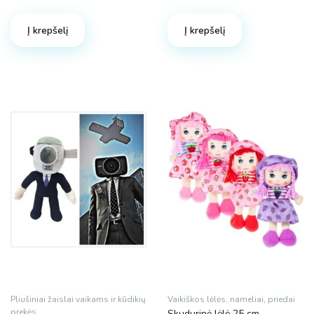
Į krepšelį
Į krepšelį
Pliušiniai žaislai vaikams ir kūdikių
Vaikiškos lėlės, nameliai, priedai
prekės
Skudurinė lėlė 25 cm.