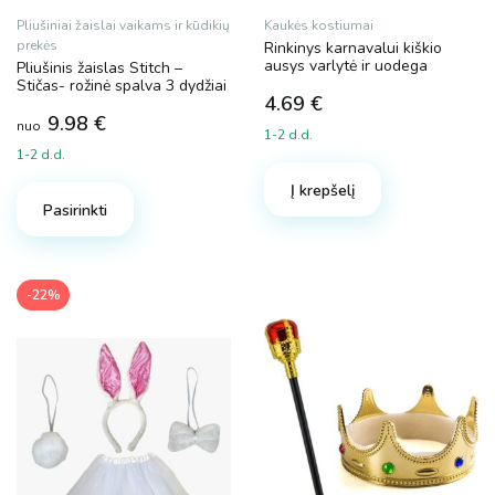
Pliušiniai žaislai vaikams ir kūdikių
Kaukės kostiumai
prekės
Rinkinys karnavalui kiškio
ausys varlytė ir uodega
Pliušinis žaislas Stitch –
Stičas- rožinė spalva 3 dydžiai
4.69
€
9.98
€
nuo
1-2 d.d.
1-2 d.d.
This
Į krepšelį
product
Pasirinkti
has
multiple
variants.
-22%
The
options
may
be
chosen
on
the