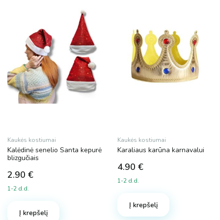
1 €
44 €
1
12
23
33
44
Dydis
L
S
M
Kaukės kostiumai
Kaukės kostiumai
Kalėdinė senelio Santa kepurė
Karaliaus karūna karnavalui
XL
blizgučiais
4.90
€
2.90
€
Spalva
1-2 d.d.
1-2 d.d.
Į krepšelį
Į krepšelį