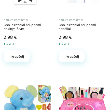
Kaukės kostiumai
Kaukės kostiumai
Ūsai dirbtiniai prilipdomi
Ūsai dirbtiniai prilipdomi
rinkinys 6 vnt
seneliui
2.98
€
2.98
€
1-2 d.d.
1-2 d.d.
Į krepšelį
Į krepšelį