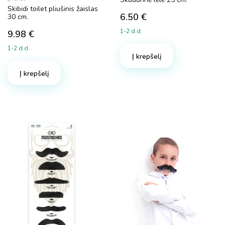
Skibidi toilet pliušinis žaislas
6.50
€
30 cm.
1-2 d.d.
9.98
€
1-2 d.d.
Į krepšelį
Į krepšelį