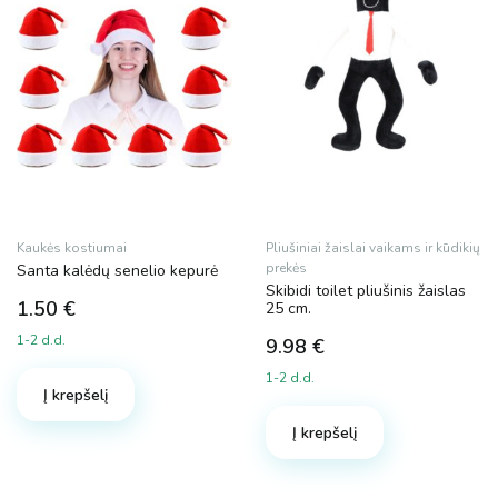
Kaukės kostiumai
Pliušiniai žaislai vaikams ir kūdikių
prekės
Santa kalėdų senelio kepurė
Skibidi toilet pliušinis žaislas
1.50
€
25 cm.
1-2 d.d.
9.98
€
1-2 d.d.
Į krepšelį
Į krepšelį