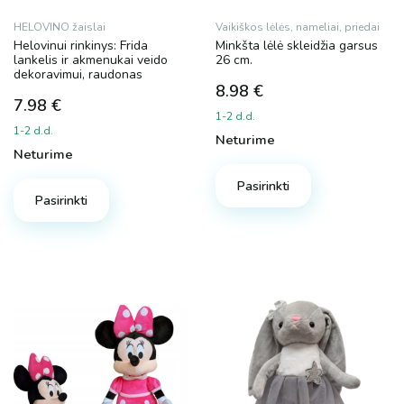
HELOVINO žaislai
Vaikiškos lėlės, nameliai, priedai
Helovinui rinkinys: Frida
Minkšta lėlė skleidžia garsus
lankelis ir akmenukai veido
26 cm.
dekoravimui, raudonas
8.98
€
7.98
€
1-2 d.d.
1-2 d.d.
Neturime
Neturime
Pasirinkti
Pasirinkti