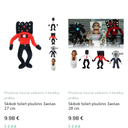
Pliušiniai žaislai vaikams ir kūdikių
Pliušiniai žaislai vaikams ir kūdikių
prekės
prekės
Skibidi toilet pliušinis žaislas
Skibidi toilet pliušinis žaislas
27 cm.
28 cm.
9.98
€
9.98
€
1-2 d.d.
1-2 d.d.