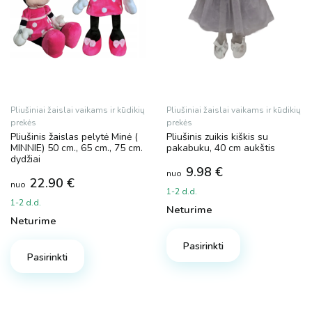
Pliušiniai žaislai vaikams ir kūdikių
Pliušiniai žaislai vaikams ir kūdikių
prekės
prekės
Pliušinis žaislas pelytė Minė (
Pliušinis zuikis kiškis su
MINNIE) 50 cm., 65 cm., 75 cm.
pakabuku, 40 cm aukštis
dydžiai
9.98
€
nuo
22.90
€
nuo
1-2 d.d.
1-2 d.d.
Neturime
Neturime
This
This
product
Pasirinkti
product
Pasirinkti
has
has
multiple
multiple
variants.
variants.
The