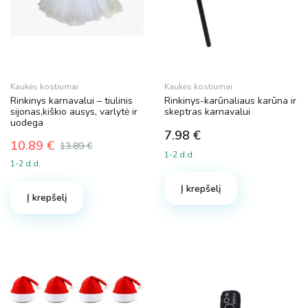
product
page
Kaukės kostiumai
Kaukės kostiumai
Rinkinys karnavalui – tiulinis
Rinkinys-karūnaliaus karūna ir
sijonas,kiškio ausys, varlytė ir
skeptras karnavalui
uodega
7.98
€
10.89
€
13.89
€
Original
Current
1-2 d.d.
1-2 d.d.
price
price
was:
is:
Į krepšelį
Į krepšelį
13.89 €.
10.89 €.