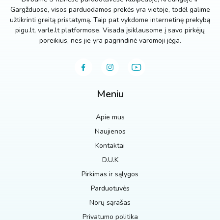
Gargžduose, visos parduodamos prekės yra vietoje, todėl galime
užtikrinti greitą pristatymą. Taip pat vykdome internetinę prekybą
pigu.lt, varle.lt platformose. Visada įsiklausome į savo pirkėjų
poreikius, nes jie yra pagrindinė varomoji jėga.
Meniu
Apie mus
Naujienos
Kontaktai
D.U.K
Pirkimas ir sąlygos
Parduotuvės
Norų sąrašas
Privatumo politika