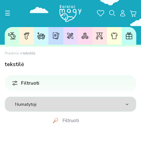
Toggle navigation
☰
Pradinis
»
tekstilė
tekstilė
Filtruoti
Filtruoti
Kaina