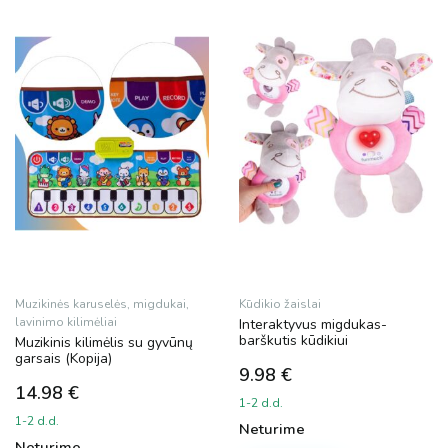
The
options
options
may
may
be
be
chosen
chosen
on
on
the
the
product
product
page
page
Muzikinės karuselės, migdukai,
Kūdikio žaislai
lavinimo kilimėliai
Interaktyvus migdukas-
barškutis kūdikiui
Muzikinis kilimėlis su gyvūnų
garsais (Kopija)
9.98
€
14.98
€
1-2 d.d.
1-2 d.d.
Neturime
Neturime