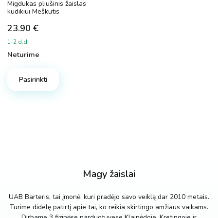
Migdukas pliušinis žaislas
kūdikiui Meškutis
23.90
€
1-2 d.d.
Neturime
Pasirinkti
Magy žaislai
UAB Barteris, tai įmonė, kuri pradėjo savo veiklą dar 2010 metais.
Turime didelę patirtį apie tai, ko reikia skirtingo amžiaus vaikams.
Dirbame 3 fizinėse parduotuvese Klaipėdoje, Kretingoje ir