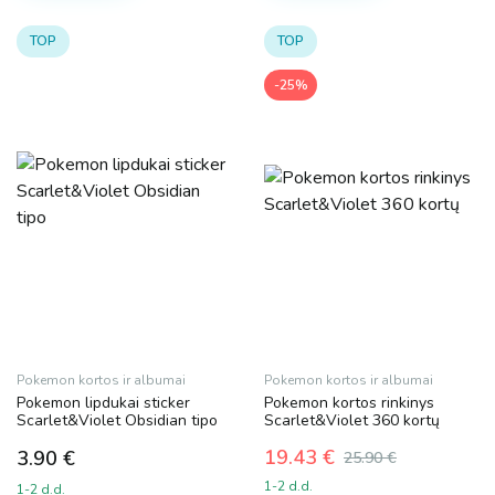
TOP
TOP
-25%
Pokemon kortos ir albumai
Pokemon kortos ir albumai
Pokemon lipdukai sticker
Pokemon kortos rinkinys
Scarlet&Violet Obsidian tipo
Scarlet&Violet 360 kortų
19.43
€
3.90
€
25.90
€
Original
Current
1-2 d.d.
1-2 d.d.