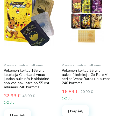
Pokemon kortos ir albumai
Pokemon kortos ir albumai
Pokemon kortos 165 vnt.
Pokemon kortos 55 vnt.
kolekcija Charizard Vmax
auksinė kolekcija Gx Rare V
juodos auksinės ir sidabrinė
serijos Vmax Rares+ albumas
spalvos pakuotės po 55 vnt.
240 kortoms
albumas 240 kortoms
16.89
€
20.90
€
32.93
€
Original
Current
43.90
€
1-2 d.d.
Original
Current
price
price
1-2 d.d.
price
price
was:
is:
was:
is:
Į krepšelį
20.90 €.
16.89 €.
Į krepšelį