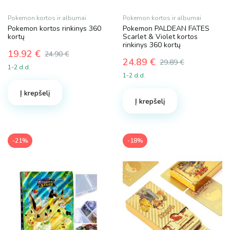
Pokemon kortos ir albumai
Pokemon kortos ir albumai
Pokemon kortos rinkinys 360
Pokemon PALDEAN FATES
kortų
Scarlet & Violet kortos
rinkinys 360 kortų
19.92
€
24.90
€
24.89
€
Original
Current
29.89
€
1-2 d.d.
Original
Current
price
price
1-2 d.d.
price
price
was:
is:
was:
is:
Į krepšelį
24.90 €.
19.92 €.
Į krepšelį
29.89 €.
24.89 €.
-21%
-18%