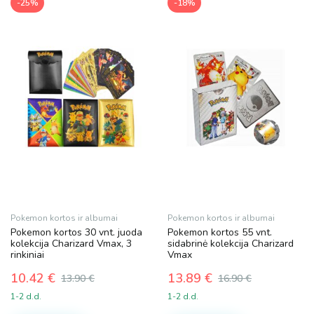
-25%
-18%
Pokemon kortos ir albumai
Pokemon kortos ir albumai
Pokemon kortos 30 vnt. juoda
Pokemon kortos 55 vnt.
kolekcija Charizard Vmax, 3
sidabrinė kolekcija Charizard
rinkiniai
Vmax
10.42
€
13.89
€
13.90
€
16.90
€
Original
Current
Original
Current
1-2 d.d.
1-2 d.d.
price
price
price
price