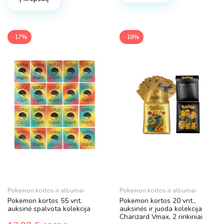
43.90 €.
32.93 €.
-17%
-18%
Pokemon kortos ir albumai
Pokemon kortos ir albumai
Pokemon kortos 55 vnt.
Pokemon kortos 20 vnt.,
auksinė spalvota kolekcija
auksinės ir juoda kolekcija
Charizard Vmax, 2 rinkiniai