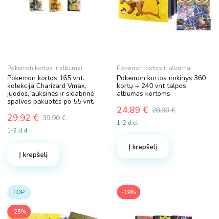
Pokemon kortos ir albumai
Pokemon kortos ir albumai
Pokemon kortos 165 vnt.
Pokemon kortos rinkinys 360
kolekcija Charizard Vmax,
kortų + 240 vnt talpos
juodos, auksinės ir sidabrinė
albumas kortoms
spalvos pakuotės po 55 vnt.
24.89
€
28.90
€
29.92
€
Original
Current
39.90
€
1-2 d.d.
Original
Current
price
price
1-2 d.d.
price
price
was:
is:
was:
is:
Į krepšelį
28.90 €.
24.89 €.
Į krepšelį
39.90 €.
29.92 €.
-19%
TOP
-25%