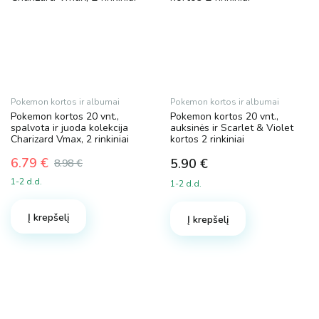
Pokemon kortos ir albumai
Pokemon kortos ir albumai
Pokemon kortos 20 vnt.,
Pokemon kortos 20 vnt.,
spalvota ir juoda kolekcija
auksinės ir Scarlet & Violet
Charizard Vmax, 2 rinkiniai
kortos 2 rinkiniai
6.79
€
5.90
€
8.98
€
Original
Current
1-2 d.d.
1-2 d.d.
price
price
was:
is:
Į krepšelį
8.98 €.
6.79 €.
Į krepšelį