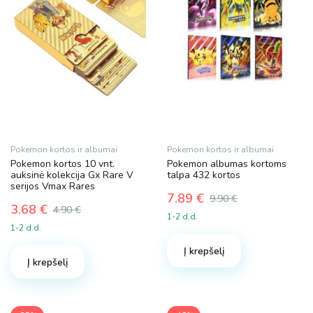
Pokemon kortos ir albumai
Pokemon kortos ir albumai
Pokemon kortos 10 vnt.
Pokemon albumas kortoms
auksinė kolekcija Gx Rare V
talpa 432 kortos
serijos Vmax Rares
7.89
€
9.90
€
3.68
€
Original
Current
4.90
€
1-2 d.d.
Original
Current
price
price
1-2 d.d.
price
price
was:
is:
was:
is:
Į krepšelį
9.90 €.
7.89 €.
Į krepšelį
4.90 €.
3.68 €.