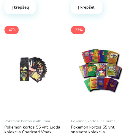
was:
is:
was:
is:
Į krepšelį
Į krepšelį
13.90 €.
10.42 €.
16.90 €.
13.89 €.
-47%
-23%
Pokemon kortos ir albumai
Pokemon kortos ir albumai
Pokemon kortos 55 vnt. juoda
Pokemon kortos 55 vnt.
kolekcija Charizard Vmax
spalvota kolekcija