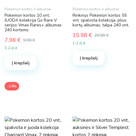
Pokemon kortos ir albumai
Pokemon kortos ir albumai
Pokemon kortos 10 vnt.
Rinkinys Pokemon kortos 55
JUODA kolekcija Gx Rare V
vnt. spalvota kolekcija, plius
serijos Vmax Rares+ albumas
kortų albumas, talpa 240 vnt.
240 kortoms
15.98
€
20.90
€
7.98
€
Original
Current
9.90
€
1-2 d.d.
Original
Current
price
price
1-2 d.d.
price
price
was:
is:
was:
is:
Į krepšelį
20.90 €.
15.98 €.
Į krepšelį
9.90 €.
7.98 €.
-24%