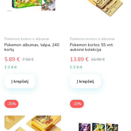
Pokemon kortos ir albumai
Pokemon kortos ir albumai
Pokemon albumas, talpa, 240
Pokemon kortos 55 vnt.
kortų
auksinė kolekcija
5.89
€
13.89
€
7.50
€
16.90
€
Original
Current
Original
Current
1-2 d.d.
1-2 d.d.
price
price
price
price
was:
is:
was:
is:
Į krepšelį
Į krepšelį
7.50 €.
5.89 €.
16.90 €.
13.89 €.
-25%
-20%