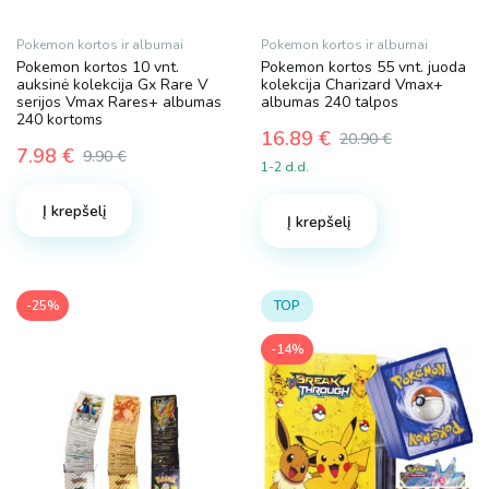
Pokemon kortos ir albumai
Pokemon kortos ir albumai
Pokemon kortos 10 vnt.
Pokemon kortos 55 vnt. juoda
auksinė kolekcija Gx Rare V
kolekcija Charizard Vmax+
serijos Vmax Rares+ albumas
albumas 240 talpos
240 kortoms
16.89
€
20.90
€
7.98
€
Original
Current
9.90
€
1-2 d.d.
Original
Current
price
price
price
price
was:
is:
Į krepšelį
was:
is:
Į krepšelį
20.90 €.
16.89 €.
9.90 €.
7.98 €.
-25%
TOP
-14%