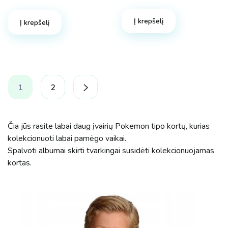
price
price
was:
is:
Į krepšelį
25.90 €.
19.43 €.
Į krepšelį
1
2
Čia jūs rasite labai daug įvairių Pokemon tipo kortų, kurias
kolekcionuoti labai pamėgo vaikai.
Spalvoti albumai skirti tvarkingai susidėti kolekcionuojamas
kortas.