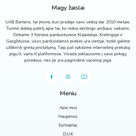
Magy žaislai
UAB Barteris, tai įmonė, kuri pradėjo savo veiklą dar 2010 metais.
Turime didelę patirtį apie tai, ko reikia skirtingo amžiaus vaikams.
Dirbame 3 fizinėse parduotuvese Klaipėdoje, Kretingoje ir
Gargžduose, visos parduodamos prekės yra vietoje, todėl galime
užtikrinti greitą pristatymą. Taip pat vykdome internetinę prekybą
pigu.lt, varle.lt platformose. Visada įsiklausome į savo pirkėjų
poreikius, nes jie yra pagrindinė varomoji jėga.
Meniu
Apie mus
Naujienos
Kontaktai
D.U.K