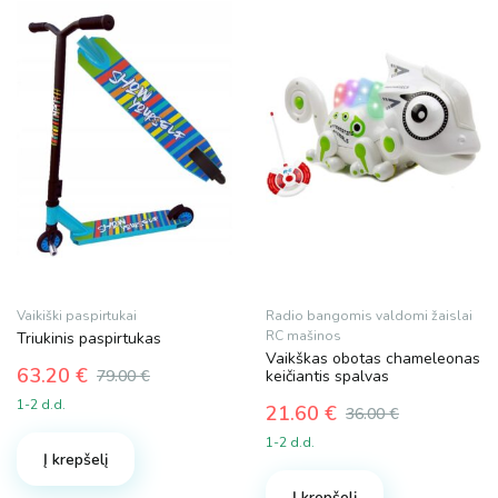
Vaikiški paspirtukai
Radio bangomis valdomi žaislai
RC mašinos
Triukinis paspirtukas
Vaikškas obotas chameleonas
63.20
€
79.00
€
keičiantis spalvas
Original
Current
1-2 d.d.
21.60
€
36.00
€
price
price
Original
Current
was:
is:
1-2 d.d.
price
price
Į krepšelį
79.00 €.
63.20 €.
was:
is:
Į krepšelį