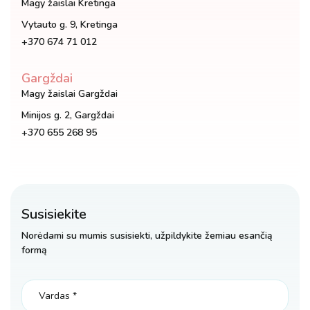
Magy žaislai Kretinga
Vytauto g. 9, Kretinga
+370 674 71 012
Gargždai
Magy žaislai Gargždai
Minijos g. 2, Gargždai
+370 655 268 95
Susisiekite
Norėdami su mumis susisiekti, užpildykite žemiau esančią
formą