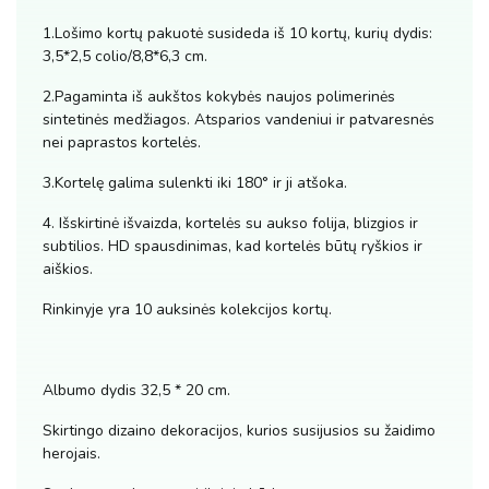
1.Lošimo kortų pakuotė susideda iš 10 kortų, kurių dydis:
3,5*2,5 colio/8,8*6,3 cm.
2.Pagaminta iš aukštos kokybės naujos polimerinės
sintetinės medžiagos. Atsparios vandeniui ir patvaresnės
nei paprastos kortelės.
3.Kortelę galima sulenkti iki 180° ir ji atšoka.
4. Išskirtinė išvaizda, kortelės su aukso folija, blizgios ir
subtilios. HD spausdinimas, kad kortelės būtų ryškios ir
aiškios.
Rinkinyje yra 10 auksinės kolekcijos kortų.
Albumo dydis 32,5 * 20 cm.
Skirtingo dizaino dekoracijos, kurios susijusios su žaidimo
herojais.