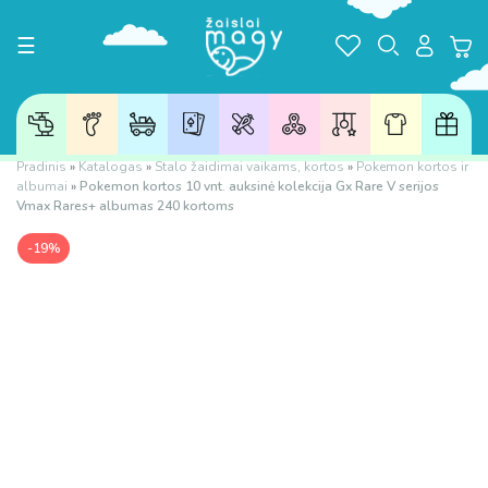
Toggle navigation
☰
Pradinis
»
Katalogas
»
Stalo žaidimai vaikams, kortos
»
Pokemon kortos ir
albumai
»
Pokemon kortos 10 vnt. auksinė kolekcija Gx Rare V serijos
Vmax Rares+ albumas 240 kortoms
-19%