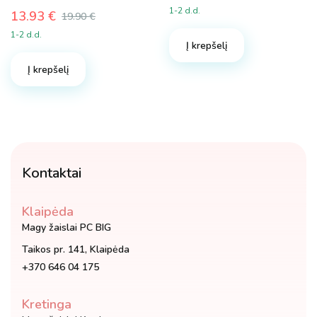
Original
Current
1-2 d.d.
13.93
€
19.90
€
price
price
Original
Current
was:
is:
1-2 d.d.
price
price
Į krepšelį
7.20 €.
4.32 €.
was:
is:
Į krepšelį
19.90 €.
13.93 €.
Kontaktai
Klaipėda
Magy žaislai PC BIG
Taikos pr. 141, Klaipėda
+370 646 04 175
Kretinga