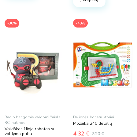
36.00 €.
21.60 €.
-30%
-40%
Radio bangomis valdomi žaislai
Dėlionės, konstruktoriai
RC mašinos
Mozaika 240 detalių
Vaikiškas Ninja robotas su
4.32
€
valdymo pultu
7.20
€