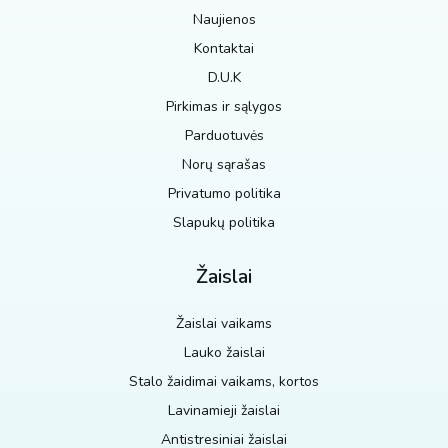
Naujienos
Kontaktai
D.U.K
Pirkimas ir sąlygos
Parduotuvės
Norų sąrašas
Privatumo politika
Slapukų politika
Žaislai
Žaislai vaikams
Lauko žaislai
Stalo žaidimai vaikams, kortos
Lavinamieji žaislai
Antistresiniai žaislai