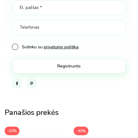
serijos
Vmax
Rares+
albumas
240
kortoms
Sutinku su
privatumo politika
kiekis
Facebook
Pinterest
Panašios prekės
-20%
-40%